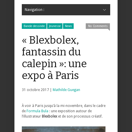
Navigation :
Hide Navigation
Accueil
Critiques
Bande dessinée
Comics
Jeunesse
Mangas
News
Bande dessinée
Comics
Manga
Jeunesse
Magazine
Bande dessinée
Comics
Jeunesse
Mangas
Bande dessinée
Jeunesse
News
No Comments
« Blexbolex,
fantassin du
calepin »: une
expo à Paris
31 octobre 2017 |
Mathilde Guegan
À voir à Paris jusqu’à la mi-novembre, dans le cadre
de
Formula Bula
: une exposition autour de
l’illustrateur
Blexbolex
et de son processus créatif.