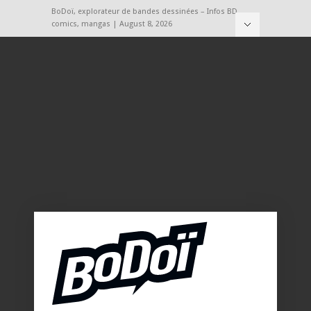
BoDoï, explorateur de bandes dessinées – Infos BD,
comics, mangas | August 8, 2026