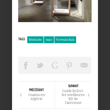
TAGS
Blexbolex
expo
Formula Bula
SUIVANT
PRÉCÉDENT
Guide BoDoï :
Oualou en
les meilleures
Algérie
BD de
l’automne