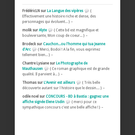
FrédéricLN sur
La Langue des vipères
{
Effectivement une histoire riche et dense, des
personnages qui évoluent... } –
molik sur
Alyte
{ Cette bd est magnifique et
bouleversante, Mon coup de coeur... } –
Brodeck sur
Cauchon...ou l'homme qui tua Jeanne
d'Arc
{ Merci, Bodoï ! A la fin, vous exprimez
tellement bien... } –
Chantre Lysiane sur
Le Photographe de
Mauthausen
{ Ce roman graphique est de grande
qualité. Il parvient à... } –
Thomas sur
L'Avenir est ailleurs
{ Très belle
découverte autant sur l histoire que le dessin.... } –
odile noel sur
CONCOURS - BD à Bastia : gagnez une
affiche signée Elene Usdin
{ merci pour ce
sympathique concours c'est une belle affiche ! } –