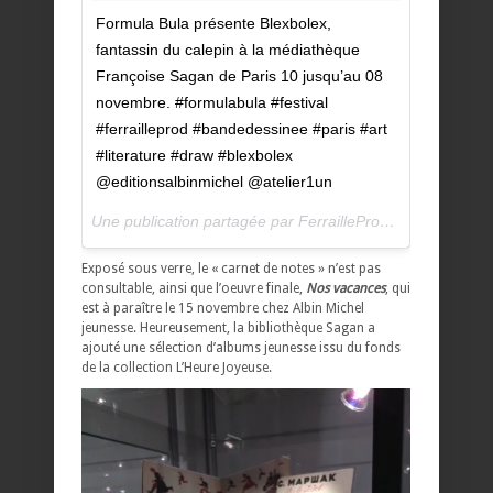
Formula Bula présente Blexbolex,
fantassin du calepin à la médiathèque
Françoise Sagan de Paris 10 jusqu’au 08
novembre. #formulabula #festival
#ferrailleprod #bandedessinee #paris #art
#literature #draw #blexbolex
@editionsalbinmichel @atelier1un
Une publication partagée par FerrailleProd/Formula Bula (@ferrailleprod) le
Exposé sous verre, le « carnet de notes » n’est pas
consultable, ainsi que l’oeuvre finale,
Nos vacances
, qui
est à paraître le 15 novembre chez Albin Michel
jeunesse. Heureusement, la bibliothèque Sagan a
ajouté une sélection d’albums jeunesse issu du fonds
de la collection L’Heure Joyeuse.