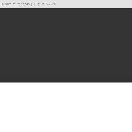
BD, comics, mangas | August 8, 2026