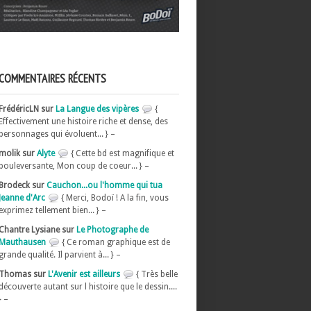
COMMENTAIRES RÉCENTS
FrédéricLN sur
La Langue des vipères
{
Effectivement une histoire riche et dense, des
personnages qui évoluent... } –
molik sur
Alyte
{ Cette bd est magnifique et
bouleversante, Mon coup de coeur... } –
Brodeck sur
Cauchon...ou l'homme qui tua
Jeanne d'Arc
{ Merci, Bodoï ! A la fin, vous
exprimez tellement bien... } –
Chantre Lysiane sur
Le Photographe de
Mauthausen
{ Ce roman graphique est de
grande qualité. Il parvient à... } –
Thomas sur
L'Avenir est ailleurs
{ Très belle
découverte autant sur l histoire que le dessin....
} –