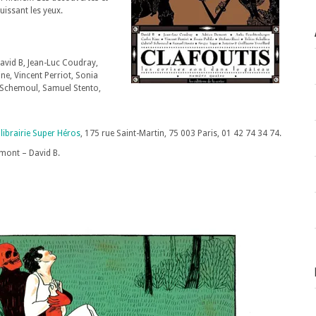
issant les yeux.
David B, Jean-Luc Coudray,
e, Vincent Perriot, Sonia
l Schemoul, Samuel Stento,
a
librairie Super Héros
, 175 rue Saint-Martin, 75 003 Paris, 01 42 74 34 74.
mont – David B.