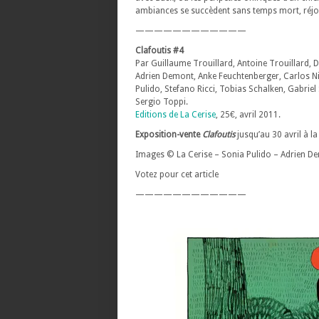
ambiances se succèdent sans temps mort, réjou
————————————
Clafoutis #4
Par Guillaume Trouillard, Antoine Trouillard, 
Adrien Demont, Anke Feuchtenberger, Carlos Nin
Pulido, Stefano Ricci, Tobias Schalken, Gabrie
Sergio Toppi.
Editions de La Cerise
, 25€, avril 2011.
Exposition-vente
Clafoutis
jusqu’au 30 avril à l
Images © La Cerise – Sonia Pulido – Adrien De
Votez pour cet article
————————————