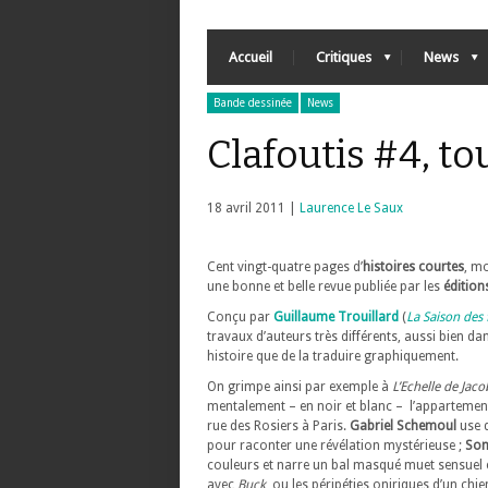
Accueil
Critiques
News
Bande dessinée
News
Clafoutis #4, t
18 avril 2011 |
Laurence Le Saux
Cent vingt-quatre pages d’
histoires courtes
, m
une bonne et belle revue publiée par les
édition
Conçu par
Guillaume Trouillard
(
La Saison des 
travaux d’auteurs très différents, aussi bien d
histoire que de la traduire graphiquement.
On grimpe ainsi par exemple à
L’Echelle de Jaco
mentalement – en noir et blanc – l’appartement 
rue des Rosiers à Paris.
Gabriel Schemoul
use 
pour raconter une révélation mystérieuse ;
Son
couleurs et narre un bal masqué muet sensuel 
avec
Buck
, ou les péripéties oniriques d’un ch