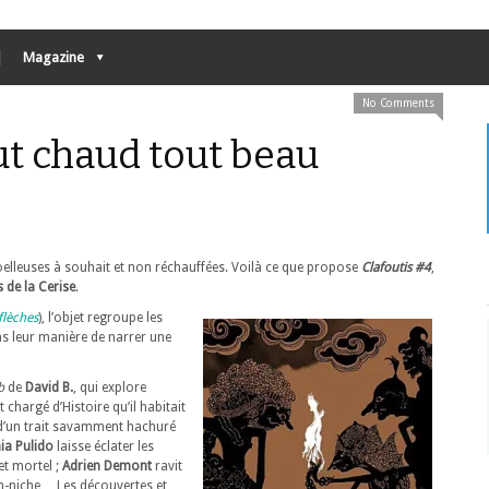
Magazine
No Comments
out chaud tout beau
oelleuses à souhait et non réchauffées. Voilà ce que propose
Clafoutis #4
,
s de la Cerise
.
flèches
), l’objet regroupe les
ans leur manière de narrer une
b
de
David B.
, qui explore
chargé d’Histoire qu’il habitait
d’un trait savamment hachuré
ia Pulido
laisse éclater les
et mortel ;
Adrien Demont
ravit
ien-niche… Les découvertes et