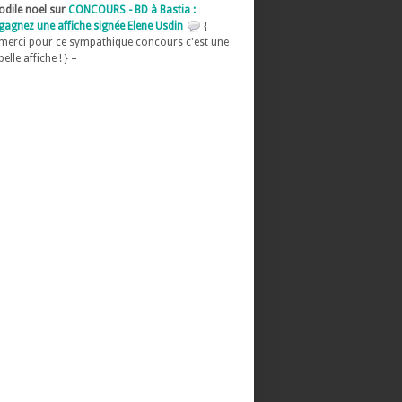
odile noel sur
CONCOURS - BD à Bastia :
gagnez une affiche signée Elene Usdin
{
merci pour ce sympathique concours c'est une
belle affiche ! } –