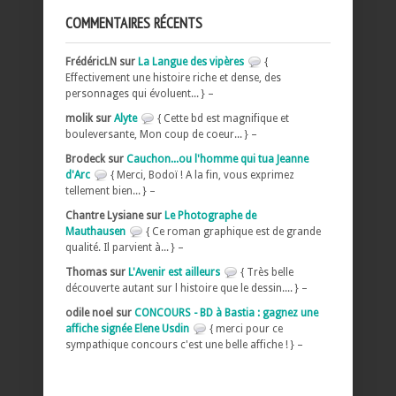
COMMENTAIRES RÉCENTS
FrédéricLN sur
La Langue des vipères
{
Effectivement une histoire riche et dense, des
personnages qui évoluent... } –
molik sur
Alyte
{ Cette bd est magnifique et
bouleversante, Mon coup de coeur... } –
Brodeck sur
Cauchon...ou l'homme qui tua Jeanne
d'Arc
{ Merci, Bodoï ! A la fin, vous exprimez
tellement bien... } –
Chantre Lysiane sur
Le Photographe de
Mauthausen
{ Ce roman graphique est de grande
qualité. Il parvient à... } –
Thomas sur
L'Avenir est ailleurs
{ Très belle
découverte autant sur l histoire que le dessin.... } –
odile noel sur
CONCOURS - BD à Bastia : gagnez une
affiche signée Elene Usdin
{ merci pour ce
sympathique concours c'est une belle affiche ! } –