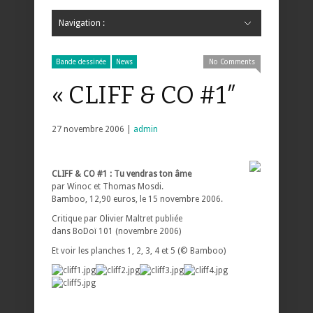
Navigation :
Hide Navigation
Accueil
Critiques
Bande dessinée
Comics
Jeunesse
Mangas
News
Bande dessinée
Comics
Manga
Jeunesse
Magazine
Bande dessinée
Comics
Jeunesse
Mangas
Bande dessinée
News
No Comments
« CLIFF & CO #1″
27 novembre 2006 |
admin
CLIFF & CO #1 : Tu vendras ton âme
par Winoc et Thomas Mosdi.
Bamboo, 12,90 euros, le 15 novembre 2006.
Critique par Olivier Maltret publiée
dans BoDoï 101 (novembre 2006)
Et voir les planches 1, 2, 3, 4 et 5 (© Bamboo)