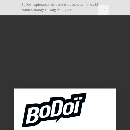
BoDoï, explorateur de bandes dessinées – Infos BD,
comics, mangas | August 9, 2026