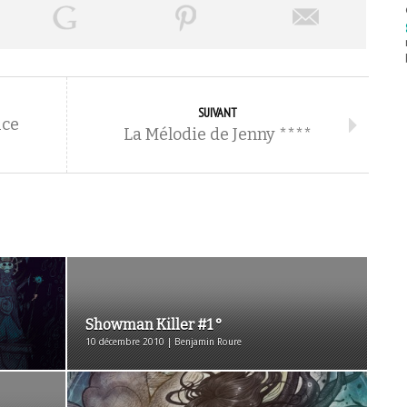
SUIVANT
uce
La Mélodie de Jenny ****
Showman Killer #1 °
10 décembre 2010 | Benjamin Roure