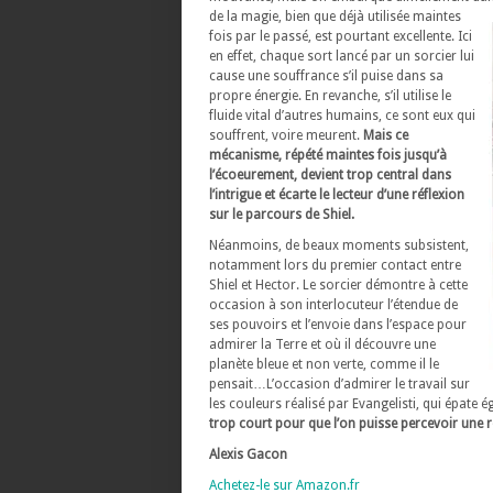
de la magie, bien que déjà utilisée maintes
fois par le passé, est pourtant excellente. Ici
en effet, chaque sort lancé par un sorcier lui
cause une souffrance s’il puise dans sa
propre énergie. En revanche, s’il utilise le
fluide vital d’autres humains, ce sont eux qui
souffrent, voire meurent.
Mais ce
mécanisme, répété maintes fois jusqu’à
l’écoeurement, devient trop central dans
l’intrigue et écarte le lecteur d’une réflexion
sur le parcours de Shiel.
Néanmoins, de beaux moments subsistent,
notamment lors du premier contact entre
Shiel et Hector. Le sorcier démontre à cette
occasion à son interlocuteur l’étendue de
ses pouvoirs et l’envoie dans l’espace pour
admirer la Terre et où il découvre une
planète bleue et non verte, comme il le
pensait…L’occasion d’admirer le travail sur
les couleurs réalisé par Evangelisti, qui épate 
trop court pour que l’on puisse percevoir une r
Alexis Gacon
Achetez-le sur Amazon.fr