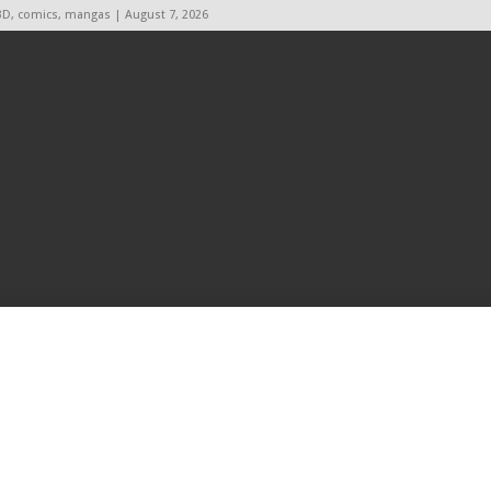
BD, comics, mangas | August 7, 2026