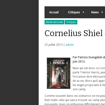
Accueil
Critiques
News
Bande dessinée
Critiques
Cornelius Shiel 
25 juillet 2013 |
admin
Par Patrizio Evangelisti e
juin 2013.
Mais qui est donc ce Corn
parle ? Hector Harris, jeu
l’occasion de le découvrir
de sa vie. Alors qu’il app
les anges proposent à Hec
son camp.
Comme souvent dans ces scénarios on-ne-peut-p
bien malin celui qui saura trouver un camp plus 
mouvante, mais on embarque difficilement dan