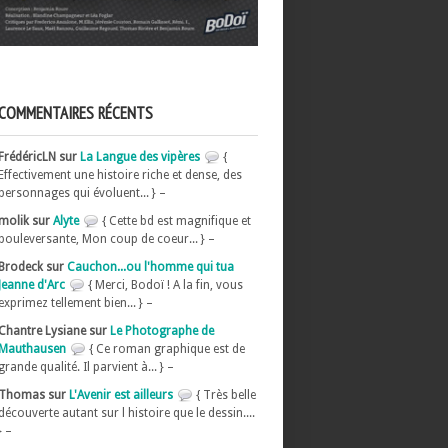
COMMENTAIRES RÉCENTS
FrédéricLN sur
La Langue des vipères
{
Effectivement une histoire riche et dense, des
personnages qui évoluent... } –
molik sur
Alyte
{ Cette bd est magnifique et
bouleversante, Mon coup de coeur... } –
Brodeck sur
Cauchon...ou l'homme qui tua
Jeanne d'Arc
{ Merci, Bodoï ! A la fin, vous
exprimez tellement bien... } –
Chantre Lysiane sur
Le Photographe de
Mauthausen
{ Ce roman graphique est de
grande qualité. Il parvient à... } –
Thomas sur
L'Avenir est ailleurs
{ Très belle
découverte autant sur l histoire que le dessin....
} –