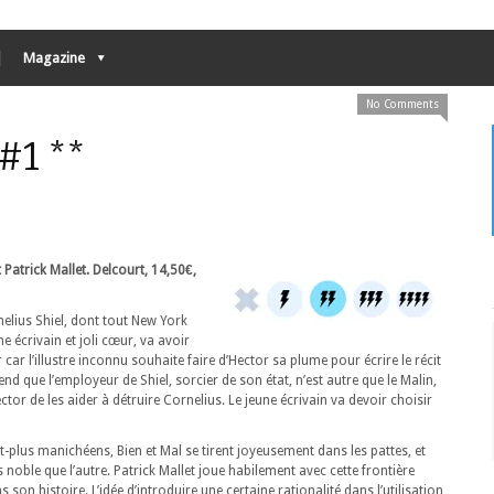
Magazine
No Comments
#1 **
t Patrick Mallet. Delcourt, 14,50€,
elius Shiel, dont tout New York
ne écrivain et joli cœur, va avoir
 car l’illustre inconnu souhaite faire d’Hector sa plume pour écrire le récit
rend que l’employeur de Shiel, sorcier de son état, n’est autre que le Malin,
tor de les aider à détruire Cornelius. Le jeune écrivain va devoir choisir
lus manichéens, Bien et Mal se tirent joyeusement dans les pattes, et
noble que l’autre. Patrick Mallet joue habilement avec cette frontière
s son histoire.
L’idée d’introduire une certaine rationalité dans l’utilisation