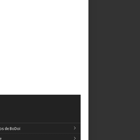
os de BoDoï
t