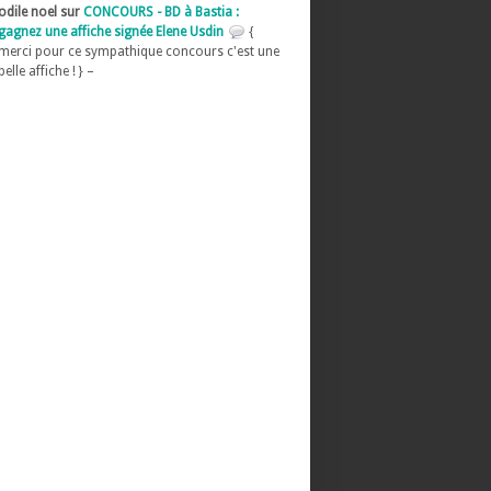
odile noel sur
CONCOURS - BD à Bastia :
gagnez une affiche signée Elene Usdin
{
merci pour ce sympathique concours c'est une
belle affiche ! } –