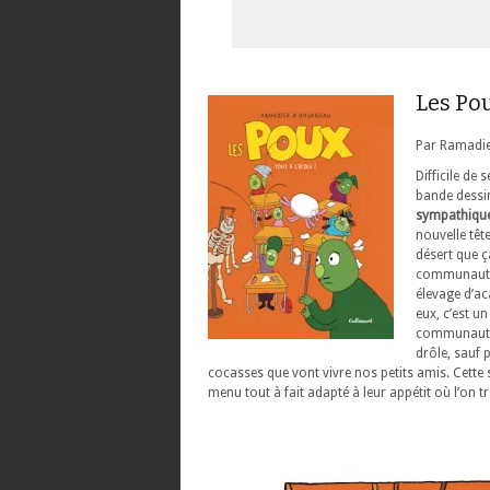
Les Pou
Par Ramadie
Difficile de
bande dessi
sympathique
nouvelle tête
désert que ç
communauté d
élevage d’ac
eux, c’est un
communautair
drôle, sauf 
cocasses que vont vivre nos petits amis. Cette s
menu tout à fait adapté à leur appétit où l’on 