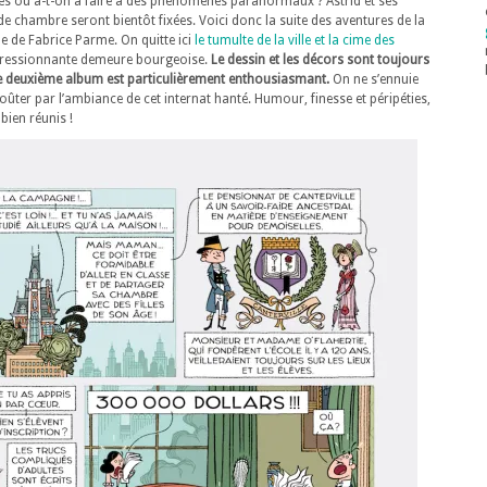
es ou a-t-on à faire à des phénomènes paranormaux ? Astrid et ses
 chambre seront bientôt fixées. Voici donc la suite des aventures de la
ne de Fabrice Parme. On quitte ici
le tumulte de la ville et la cime des
mpressionnante demeure bourgeoise.
Le dessin et les décors sont toujours
e ce deuxième album est particulièrement enthousiasmant.
On ne s’ennuie
ûter par l’ambiance de cet internat hanté. Humour, finesse et péripéties,
 bien réunis !