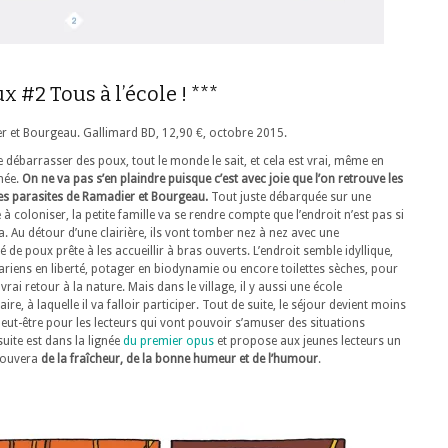
x #2 Tous à l’école ! ***
r et Bourgeau. Gallimard BD, 12,90 €, octobre 2015.
 se débarrasser des poux, tout le monde le sait, et cela est vrai, même en
née.
On ne va pas s’en plaindre puisque c’est avec joie que l’on retrouve les
s parasites de Ramadier et Bourgeau.
Tout juste débarquée sur une
 à coloniser, la petite famille va se rendre compte que l’endroit n’est pas si
a. Au détour d’une clairière, ils vont tomber nez à nez avec une
e poux prête à les accueillir à bras ouverts. L’endroit semble idyllique,
ariens en liberté, potager en biodynamie ou encore toilettes sèches, pour
 vrai retour à la nature. Mais dans le village, il y aussi une école
e, à laquelle il va falloir participer. Tout de suite, le séjour devient moins
peut-être pour les lecteurs qui vont pouvoir s’amuser des situations
uite est dans la lignée
du premier opus
et propose aux jeunes lecteurs un
trouvera
de la fraîcheur, de la bonne humeur et de l’humour
.