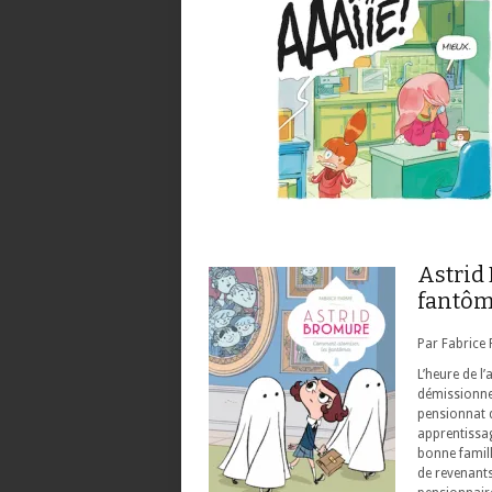
Astrid
fantôm
Par Fabrice 
L’heure de l
démissionner
pensionnat d
apprentissag
bonne famill
de revenants