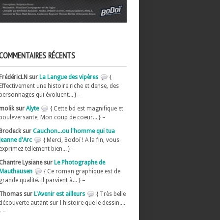
COMMENTAIRES RÉCENTS
FrédéricLN sur
La Langue des vipères
{
Effectivement une histoire riche et dense, des
personnages qui évoluent... } –
molik sur
Alyte
{ Cette bd est magnifique et
bouleversante, Mon coup de coeur... } –
Brodeck sur
Cauchon...ou l'homme qui tua
Jeanne d'Arc
{ Merci, Bodoï ! A la fin, vous
exprimez tellement bien... } –
Chantre Lysiane sur
Le Photographe de
Mauthausen
{ Ce roman graphique est de
grande qualité. Il parvient à... } –
Thomas sur
L'Avenir est ailleurs
{ Très belle
découverte autant sur l histoire que le dessin....
} –