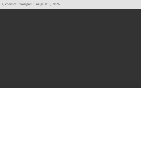
BD, comics, mangas | August 6, 2026