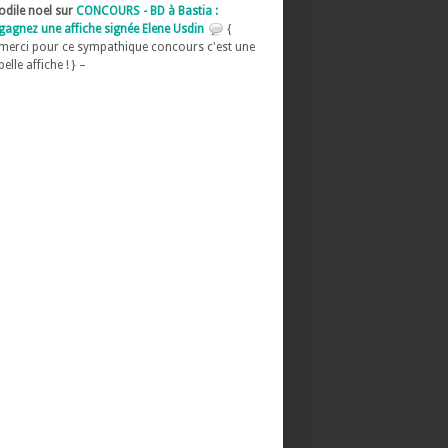
odile noel sur
CONCOURS - BD à Bastia :
gagnez une affiche signée Elene Usdin
{
merci pour ce sympathique concours c'est une
belle affiche ! } –