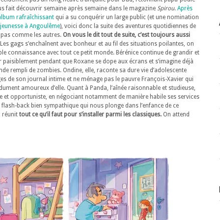
s fait découvrir semaine après semaine dans le magazine
Spirou
.
Après
album rafraîchissant
qui a su conquérir un large public (et une nomination
n jeunesse à Angoulême
), voici donc la suite des aventures quotidiennes de
e pas comme les autres.
On vous le dit tout de suite, c’est toujours aussi
Les gags s’enchaînent avec bonheur et au fil des situations poilantes, on
ple connaissance avec tout ce petit monde. Bérénice continue de grandir et
r paisiblement pendant que Roxane se dope aux écrans et s’imagine déjà
e rempli de zombies. Ondine, elle, raconte sa dure vie d’adolescente
es de son journal intime et ne ménage pas le pauvre François-Xavier qui
ument amoureux d’elle. Quant à Panda, l’aînée raisonnable et studieuse,
ue et opportuniste, en négociant notamment de manière habile ses services
 flash-back bien sympathique qui nous plonge dans l’enfance de ce
i réunit
tout ce qu’il faut pour s’installer parmi les classiques.
On attend