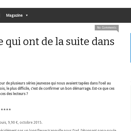
Magazine
No Comments
 qui ont de la suite dans
ur de plusieurs séries jeunesse qui nous avaient tapées dans l’oeil au
s, le plus difficile, c’est de confirmer un bon démarrage. Est-ce que ces
ces des lecteurs ?
****
uis, 9,90 €, octobre 2015.
 décidément pas un long fleuve tranquille pour Dad, l’étonnant papa-poule