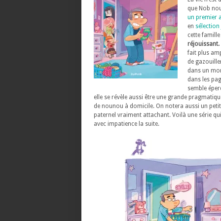
que Nob nou
un premier 
en
sélectio
cette famill
réjouissant.
fait plus am
de gazouille
dans un mond
dans les pag
semble éperd
elle se révèle aussi être une grande pragmatiq
de nounou à domicile. On notera aussi un petit
paternel vraiment attachant. Voilà une série qu
avec impatience la suite.