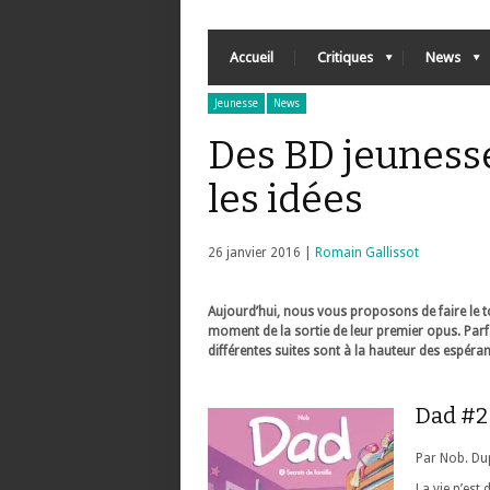
Accueil
Critiques
News
Jeunesse
News
Des BD jeunesse
les idées
26 janvier 2016 |
Romain Gallissot
Aujourd’hui, nous vous proposons de faire le to
moment de la sortie de leur premier opus. Parfoi
différentes suites sont à la hauteur des espéran
Dad #2 
Par Nob. Dup
La vie n’est