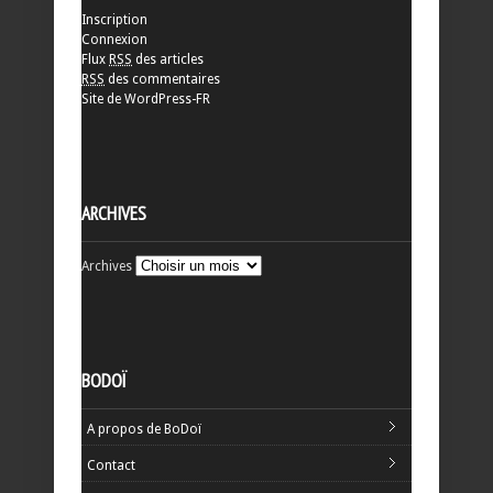
Inscription
Connexion
Flux
RSS
des articles
RSS
des commentaires
Site de WordPress-FR
ARCHIVES
Archives
BODOÏ
A propos de BoDoï
Contact