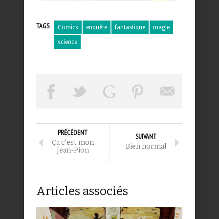
TAGS
Comics
enquête
fantastique
magie
science
PRÉCÉDENT
SUIVANT
Ça c’est mon
Bien normal
Jean-Pion
Articles associés