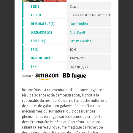
SERIE
Ether
ALBUM
L'assasinat de la flamme d'or - 1
DESSINATEUR(S)
David Rubin
SCENARISTE(S)
Matt Kindt
EDITEUR(S)
Urban Comics
PRIX
10 €
DATE DE SORTIE
13/09/2018
EAN
B074JQ6JY7
Achat :
Boone Dias est un aventurier d’un nouveau genre :
féru de science et de démonstration, il croit à la
rationalité du monde. Ce qui ne l’empêche nullement
de sauter de galaxie en galaxie afin de définir les
mécanismes du surnaturel ou d’observer des
phénomènes étranges sur les scènes de crime. Sa
dernière enquête le mène au Carrefour : un pont
reliant la Terre au royaume magique de l’éther. Sa
destination : Agartha, capitale de l’éther. Là-bas, la