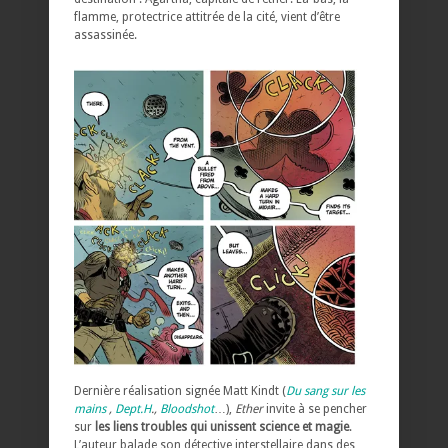
flamme, protectrice attitrée de la cité, vient d’être
assassinée.
Dernière réalisation signée Matt Kindt (
Du sang sur les
mains
,
Dept.H
.,
Bloodshot
…),
Ether
invite à se pencher
sur
les liens troubles qui unissent science et magie
.
L’auteur balade son détective interstellaire dans des