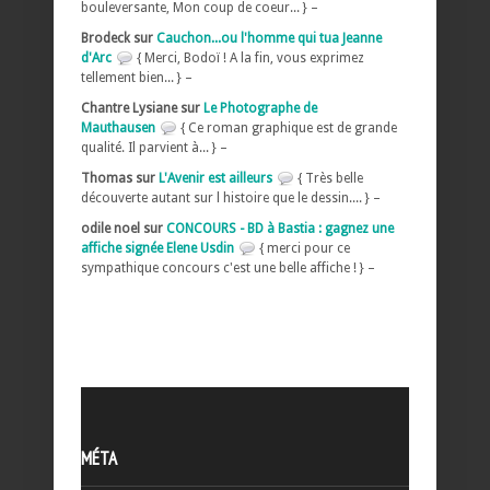
bouleversante, Mon coup de coeur... } –
Brodeck sur
Cauchon...ou l'homme qui tua Jeanne
d'Arc
{ Merci, Bodoï ! A la fin, vous exprimez
tellement bien... } –
Chantre Lysiane sur
Le Photographe de
Mauthausen
{ Ce roman graphique est de grande
qualité. Il parvient à... } –
Thomas sur
L'Avenir est ailleurs
{ Très belle
découverte autant sur l histoire que le dessin.... } –
odile noel sur
CONCOURS - BD à Bastia : gagnez une
affiche signée Elene Usdin
{ merci pour ce
sympathique concours c'est une belle affiche ! } –
MÉTA