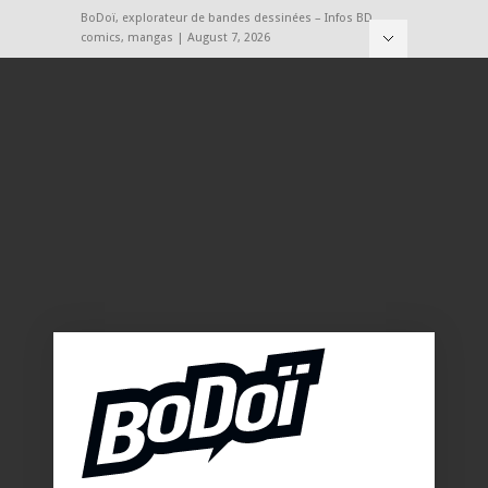
BoDoï, explorateur de bandes dessinées – Infos BD,
comics, mangas | August 7, 2026