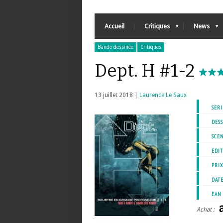
Accueil
Critiques
News
Bande dessinée
Critiques
Dept. H #1-2
13 juillet 2018 |
Laurence Le Saux
SERI
DESS
SCEN
EDIT
PRI
DATE
EAN
Achat :