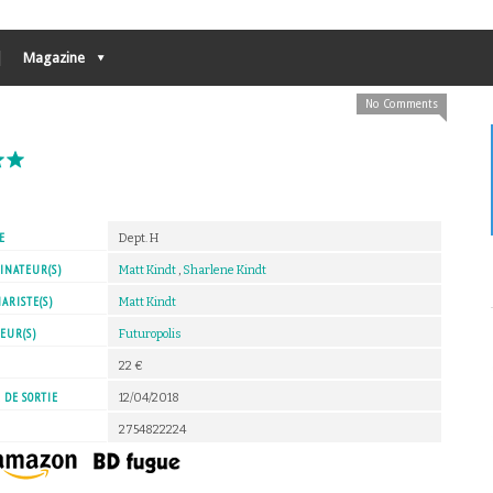
Magazine
No Comments
E
Dept. H
INATEUR(S)
Matt Kindt
,
Sharlene Kindt
ARISTE(S)
Matt Kindt
EUR(S)
Futuropolis
X
22 €
 DE SORTIE
12/04/2018
2754822224