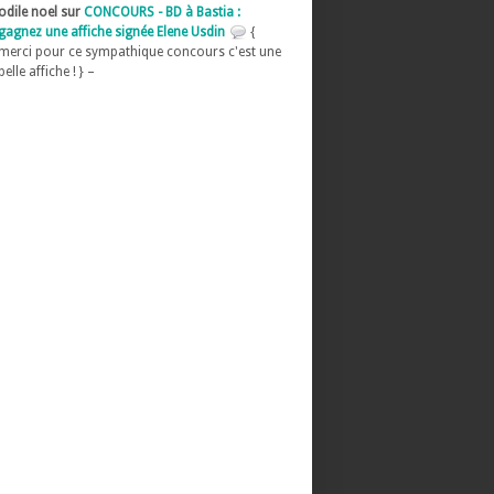
odile noel sur
CONCOURS - BD à Bastia :
gagnez une affiche signée Elene Usdin
{
merci pour ce sympathique concours c'est une
belle affiche ! } –