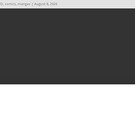
BD, comics, mangas | August 8, 2026