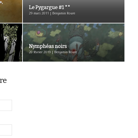
»,
Le Pygargue #1 **
29 mars 2011 | Benjamin Roure
Nymphéas noirs
20 février 2019 | Benjamin Roure
re