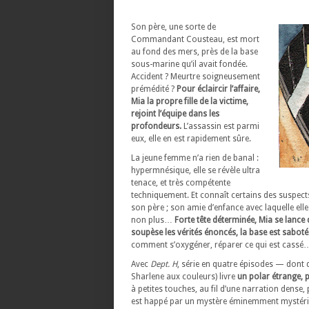
Son père, une sorte de
Commandant Cousteau, est mort
au fond des mers, près de la base
sous-marine qu’il avait fondée.
Accident ? Meurtre soigneusement
prémédité ?
Pour éclaircir l’affaire,
Mia la propre fille de la victime,
rejoint l’équipe dans les
profondeurs.
L’assassin est parmi
eux, elle en est rapidement sûre.
La jeune femme n’a rien de banal :
hypermnésique, elle se révèle ultra
tenace, et très compétente
techniquement. Et connaît certains des suspects
son père ; son amie d’enfance avec laquelle elle
non plus…
Forte tête déterminée, Mia se lance 
soupèse les vérités énoncés, la base est saboté
comment s’oxygéner, réparer ce qui est cassé
Avec
Dept. H
, série en quatre épisodes — dont 
Sharlene aux couleurs) livre
un polar étrange, p
à petites touches, au fil d’une narration dense
est happé par un mystère éminemment mystérie