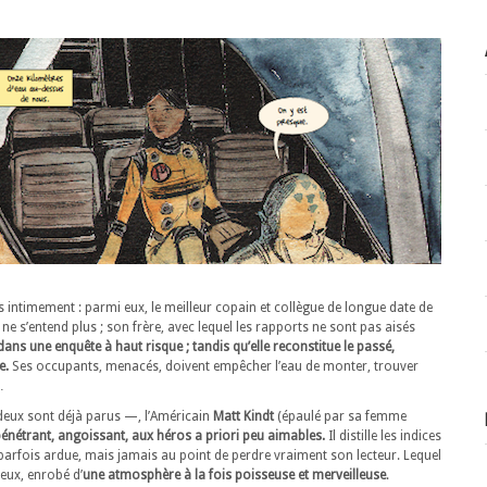
 intimement : parmi eux, le meilleur copain et collègue de longue date de
 ne s’entend plus ; son frère, avec lequel les rapports ne sont pas aisés
dans une enquête à haut risque ; tandis qu’elle reconstitue le passé,
e.
Ses occupants, menacés, doivent empêcher l’eau de monter, trouver
…
deux sont déjà parus —, l’Américain
Matt Kindt
(épaulé par sa femme
énétrant, angoissant, aux héros a priori peu aimables.
Il distille les indices
, parfois ardue, mais jamais au point de perdre vraiment son lecteur. Lequel
ux, enrobé d’
une atmosphère à la fois poisseuse et merveilleuse
.