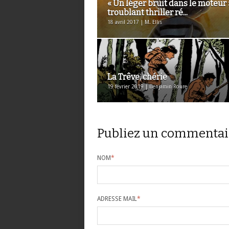
« Un léger bruit dans le moteur 
troublant thriller ré...
18 avril 2017 | M. Ellis
La Trêve, chérie
19 février 2019 | Benjamin Roure
Publiez un commentai
NOM
*
ADRESSE MAIL
*