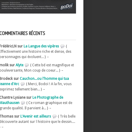
COMMENTAIRES RÉCENTS
FrédéricLN sur
La Langue des vipères
{
Effectivement une histoire riche et dense, des
personnages qui évoluent... } –
molik sur
Alyte
{ Cette bd est magnifique et
bouleversante, Mon coup de coeur... } –
Brodeck sur
Cauchon...ou l'homme qui tua
Jeanne d'Arc
{ Merci, Bodoï ! A la fin, vous
exprimez tellement bien... } –
Chantre Lysiane sur
Le Photographe de
Mauthausen
{ Ce roman graphique est de
grande qualité. Il parvient à... } –
Thomas sur
L'Avenir est ailleurs
{ Très belle
découverte autant sur l histoire que le dessin....
} –