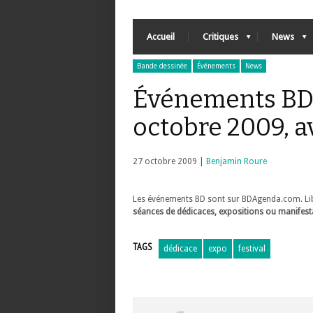
Accueil
Critiques
News
Bande dessinée
Événements
News
Événements BD 
octobre 2009, 
27 octobre 2009 |
Benjamin Roure
Les événements BD sont sur BDAgenda.com. Libra
séances de dédicaces, expositions ou manifesta
TAGS
dédicace
expo
festival