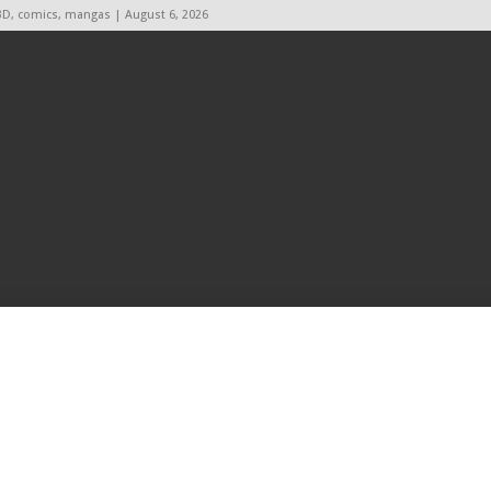
BD, comics, mangas | August 6, 2026