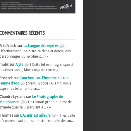
COMMENTAIRES RÉCENTS
FrédéricLN sur
La Langue des vipères
{
Effectivement une histoire riche et dense, des
personnages qui évoluent... } –
molik sur
Alyte
{ Cette bd est magnifique et
bouleversante, Mon coup de coeur... } –
Brodeck sur
Cauchon...ou l'homme qui tua
Jeanne d'Arc
{ Merci, Bodoï ! A la fin, vous
exprimez tellement bien... } –
Chantre Lysiane sur
Le Photographe de
Mauthausen
{ Ce roman graphique est de
grande qualité. Il parvient à... } –
Thomas sur
L'Avenir est ailleurs
{ Très belle
découverte autant sur l histoire que le dessin....
} –