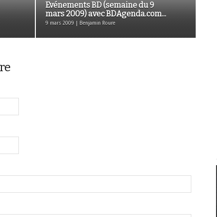
Evénements BD (semaine du 9
mars 2009) avec BDAgenda.com...
9 mars 2009 | Benjamin Roure
re