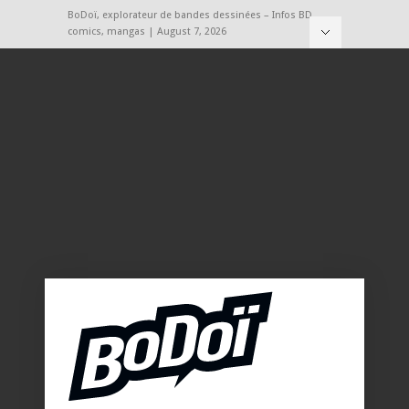
BoDoï, explorateur de bandes dessinées – Infos BD,
comics, mangas | August 7, 2026