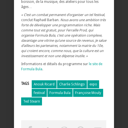
boisson, de la musique, des ateliers pour tous les
âges…
« C’est un combat permanent d’organiser un tel festival,
conclut Raphaël Barban.
Nous avons une ambition très
forte de développer une programmation riche. Mais
comme tout est gratuit, pour Ferraille Prod, qui
organise Formula Bula, c’est une opération complexe,
davantage une vitrine qu’une source de revenus. Je salue
d’ailleurs les partenaires, notamment la mairie du 10e,
qui croient encore, comme nous, que la culture est un
investissement et non une dépense inutile. »
Informations et détails du programme sur
le site de
Formula Bula
.
TAGS
Anouk Ricard
Charlie Schlingo
expo
festival
Formula Bula
Françoise Mouly
Ted Stearn