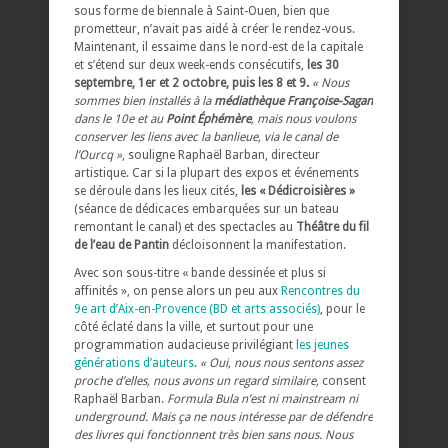
sous forme de biennale à Saint-Ouen, bien que
prometteur, n’avait pas aidé à créer le rendez-vous.
Maintenant, il essaime dans le nord-est de la capitale
et s’étend sur deux week-ends consécutifs,
les 30
septembre, 1er et 2 octobre, puis les 8 et 9.
« Nous
sommes bien installés à la
médiathèque Françoise-Sagan
dans le 10e et au
Point Éphémère
, mais nous voulons
conserver les liens avec la banlieue, via le canal de
l’Ourcq »
, souligne Raphaël Barban, directeur
artistique. Car si la plupart des expos et événements
se déroule dans les lieux cités,
les « Dédicroisières »
(séance de dédicaces embarquées sur un bateau
remontant le canal) et des spectacles au
Théâtre du fil
de l’eau de Pantin
décloisonnent la manifestation.
Avec son sous-titre « bande dessinée et plus si
affinités », on pense alors un peu aux
Rencontres du
9e art d’Aix-en-Provence (BD et arts associés)
, pour le
côté éclaté dans la ville, et surtout pour une
programmation audacieuse privilégiant
les jeunes
générations d’auteurs
.
« Oui, nous nous sentons assez
proche d’elles, nous avons un regard similaire,
consent
Raphaël Barban.
Formula Bula n’est ni mainstream ni
underground. Mais ça ne nous intéresse par de défendre
des livres qui fonctionnent très bien sans nous.
Nous