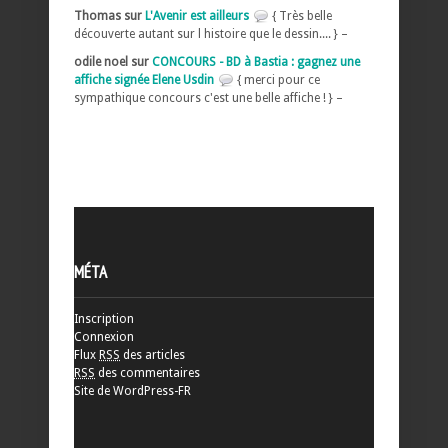
Thomas sur
L'Avenir est ailleurs
{ Très belle
découverte autant sur l histoire que le dessin.... } –
odile noel sur
CONCOURS - BD à Bastia : gagnez une
affiche signée Elene Usdin
{ merci pour ce
sympathique concours c'est une belle affiche ! } –
MÉTA
Inscription
Connexion
Flux
RSS
des articles
RSS
des commentaires
Site de WordPress-FR