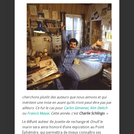
cherchons plutôt des auteurs que nous aimons et qui
méritent une mise en avant qu’ils n’ont peut-être pas par
ailleurs. Ce fut le cas pour
Carlos Gimenez
,
Kim Deitch
ou
Francis Masse
. Cette année, c’est
Charlie Schlingo
. »
Le défunt auteur de
Josette de rechange
et
Onulf le
marin
sera ainsi honoré d’une exposition au Point
Éphémère, qui permettra de mieux connaître ses