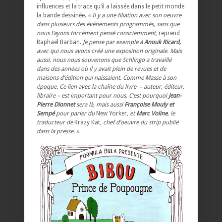
influences et la trace qu’il a laissée dans le petit monde
la bande dessinée.
« Il y a une filiation avec son oeuvre
dans plusieurs des événements programmés, sans que
nous l’ayons forcément pensé consciemment,
reprend
Raphaël Barban.
Je pense par exemple à
Anouk Ricard,
avec qui nous avons créé une exposition originale. Mais
aussi, nous nous souvenons que Schlingo a travaillé
dans des années où il y avait plein de revues et de
maisons d’édition qui naissaient. Comme Masse à son
époque. Ce lien avec la chaîne du livre – auteur, éditeur,
libraire – est important pour nous. C’est pourquoi
Jean-
Pierre Dionnet
sera là, mais aussi
Françoise Mouly et
Sempé
pour parler du
New Yorker
, et
Marc Voline
, le
traducteur de
Krazy Kat
, chef d’oeuvre du strip publié
dans la presse. »