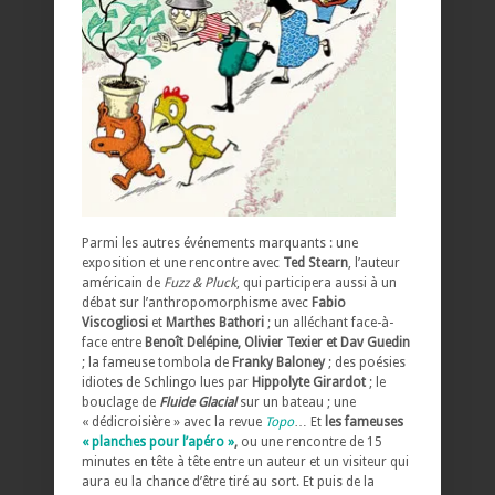
Parmi les autres événements marquants : une
exposition et une rencontre avec
Ted Stearn
, l’auteur
américain de
Fuzz & Pluck
, qui participera aussi à un
débat sur l’anthropomorphisme avec
Fabio
Viscogliosi
et
Marthes Bathori
; un alléchant face-à-
face entre
Benoît Delépine, Olivier Texier et Dav Guedin
; la fameuse tombola de
Franky Baloney
; des poésies
idiotes de Schlingo lues par
Hippolyte Girardot
; le
bouclage de
Fluide Glacial
sur un bateau ; une
« dédicroisière » avec la revue
Topo
… Et
les fameuses
« planches pour l’apéro »
,
ou une rencontre de 15
minutes en tête à tête entre un auteur et un visiteur qui
aura eu la chance d’être tiré au sort. Et puis de la