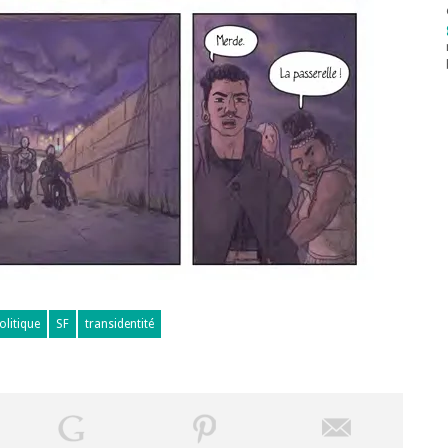
olitique
SF
transidentité