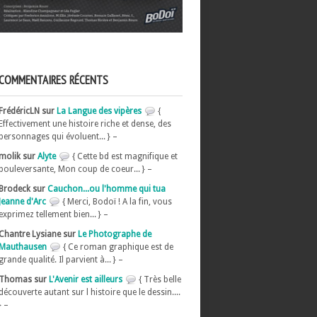
COMMENTAIRES RÉCENTS
FrédéricLN sur
La Langue des vipères
{
Effectivement une histoire riche et dense, des
personnages qui évoluent... } –
molik sur
Alyte
{ Cette bd est magnifique et
bouleversante, Mon coup de coeur... } –
Brodeck sur
Cauchon...ou l'homme qui tua
Jeanne d'Arc
{ Merci, Bodoï ! A la fin, vous
exprimez tellement bien... } –
Chantre Lysiane sur
Le Photographe de
Mauthausen
{ Ce roman graphique est de
grande qualité. Il parvient à... } –
Thomas sur
L'Avenir est ailleurs
{ Très belle
découverte autant sur l histoire que le dessin....
} –