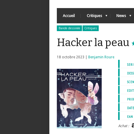
Accueil
Critiques
News
Bande dessinée
Critiques
Hacker la peau
18 octobre 2023 |
Benjamin Roure
SERI
DESS
SCEN
EDIT
PRI
DATE
EAN
Achat :