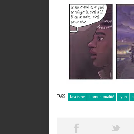
TAGS
fascisme
homosexualité
Lyon
p