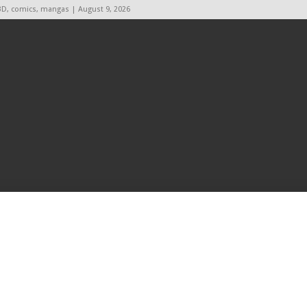
BD, comics, mangas | August 9, 2026