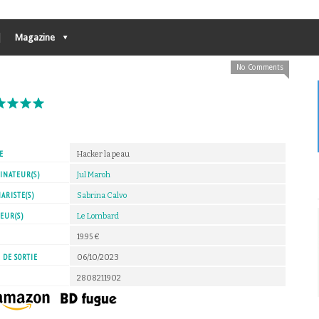
Magazine
No Comments
E
Hacker la peau
INATEUR(S)
Jul Maroh
ARISTE(S)
Sabrina Calvo
EUR(S)
Le Lombard
X
19.95 €
 DE SORTIE
06/10/2023
2808211902