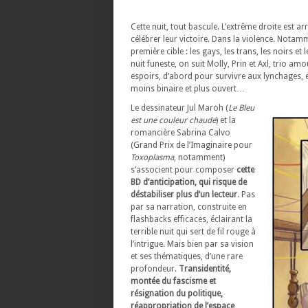
Cette nuit, tout bascule. L’extrême droite est a
célébrer leur victoire. Dans la violence. Notam
première cible : les gays, les trans, les noirs e
nuit funeste, on suit Molly, Prin et Axl, trio am
espoirs, d’abord pour survivre aux lynchages, e
moins binaire et plus ouvert…
Le dessinateur Jul Maroh (
Le Bleu
est une couleur chaude
) et la
romancière Sabrina Calvo
(Grand Prix de l’Imaginaire pour
Toxoplasma
, notamment)
s’associent pour composer
cette
BD d’anticipation, qui risque de
déstabiliser plus d’un lecteur
. Pas
par sa narration, construite en
flashbacks efficaces, éclairant la
terrible nuit qui sert de fil rouge à
l’intrigue. Mais bien par sa vision
et ses thématiques, d’une rare
profondeur.
Transidentité,
montée du fascisme et
résignation du politique,
réappropriation de l’espace