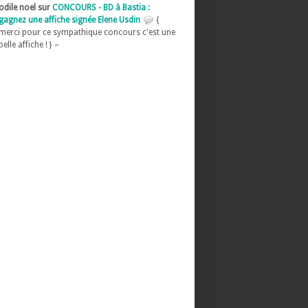
odile noel sur
CONCOURS - BD à Bastia :
gagnez une affiche signée Elene Usdin
{
merci pour ce sympathique concours c'est une
belle affiche ! } –