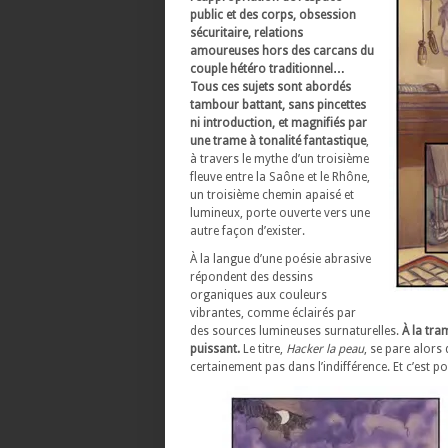
public et des corps, obsession
sécuritaire, relations
amoureuses hors des carcans du
couple hétéro traditionnel…
Tous ces sujets sont abordés
tambour battant, sans pincettes
ni introduction, et magnifiés par
une trame à tonalité fantastique
,
à travers le mythe d’un troisième
fleuve entre la Saône et le Rhône,
un troisième chemin apaisé et
lumineux, porte ouverte vers une
autre façon d’exister.
À la langue d’une poésie abrasive
répondent des dessins
organiques aux couleurs
vibrantes, comme éclairés par
des sources lumineuses surnaturelles.
À la tram
puissant.
Le titre,
Hacker la peau
, se pare alors
certainement pas dans l’indifférence. Et c’est p