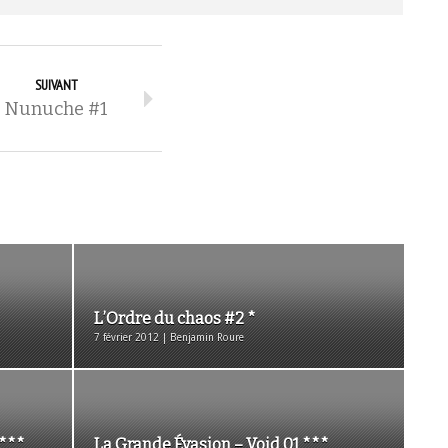
SUIVANT
Nunuche #1
L’Ordre du chaos #2 *
7 février 2012 | Benjamin Roure
 ***
La Grande Évasion – Void 01 ***