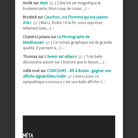
molik sur
Alyte
{ Cette bd est magnifique et
bouleversante, Mon coup de coeur... } –
Brodeck sur
Cauchon...ou l'homme qui tua Jeanne
d'Arc
{ Merci, Bodoï ! A la fin, vous exprimez
tellement bien... } –
Chantre Lysiane sur
Le Photographe de
Mauthausen
{ Ce roman graphique est de grande
qualité. Il parvient à... } –
Thomas sur
L'Avenir est ailleurs
{ Très belle
découverte autant sur l histoire que le dessin.... } –
odile noel sur
CONCOURS - BD à Bastia : gagnez une
affiche signée Elene Usdin
{ merci pour ce
sympathique concours c'est une belle affiche ! } –
MÉTA