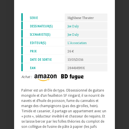
SERIE
Highbone Theater
DESSINATEUR(S)
Joe Daly
SCENARISTE(S)
Joe Daly
EDITEUR(S)
L'Association
PRIX
26 €
DATE DE SORTIE
13/05/2016
EAN
284414599X
Achat :
Palmer est un drôle de type. Obsessionnel de guitare
mongole et d’un feuilleton SF ringard, il se nourrit de
navets et d’huile de poisson, fume du cannabis et
mange des champignons (pas des girolles, hein).
Timide et casanier, il partage un appartement avec un
« pote », séducteur invétéré et chasseur de requins. Et
se laisse bercer par les folles théories du complot de
son collègue de l’usine de pâte à papier (les juifs