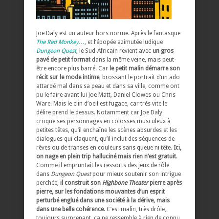
Joe Daly est un auteur hors norme. Après le fantasque
The Red Monkey…
, et l’épopée azimutée ludique
Dungeon Quest
, le Sud-Africain revient avec
un gros
pavé de petit format
dans la même veine, mais peut-
être encore plus barré. Car
le petit malin démarre son
récit sur le mode intime
, brossant le portrait d’un ado
attardé mal dans sa peau et dans sa ville, comme ont
pu le faire avant lui Joe Matt, Daniel Clowes ou Chris
Ware. Mais le clin d’oeil est fugace, car très vite le
délire prend le dessus. Notamment car Joe Daly
croque ses personnages en colosses musculeux à
petites têtes, qu’il enchaîne les scènes absurdes et les
dialogues qui claquent, qu’il inclut des séquences de
rêves ou de transes en couleurs sans queue ni tête.
Ici,
on nage en plein trip halluciné mais rien n’est gratuit
.
Comme il empruntait les ressorts des jeux de rôle
dans
Dungeon Quest
pour mieux soutenir son intrigue
perchée,
il construit son
Highbone Theater
pierre après
pierre, sur les fondations mouvantes d’un esprit
perturbé englué dans une société à la dérive, mais
dans une belle cohérence
. C’est malin, très drôle,
toujours surprenant, ça ne ressemble à rien de connu.