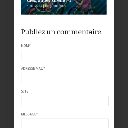
Cleo, super sirène #1
4 mai 2023 | Benjamin Roure
Publiez un commentaire
NOM
*
ADRESSE MAIL
*
SITE
MESSAGE
*