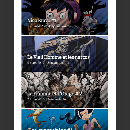
Nico Bravo #1
18 juin 2020 | Benjamin Roure
Le Vieil Homme et les narcos
5 mars 2019 | Benjamin Roure
La Flamme et L’Orage # 2
23 juin 2016 | Gwénaëlle Audrin