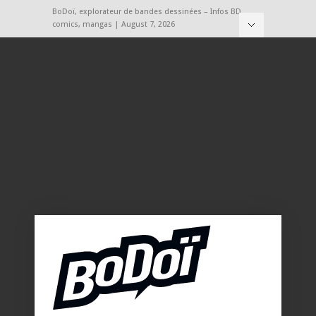
BoDoï, explorateur de bandes dessinées – Infos BD,
comics, mangas | August 7, 2026