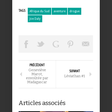
TAGS
Afrique du Sud
aventure
drogue
Joe Daly
PRÉCÉDENT
Geneviève
SUIVANT
Marot,
Léviathan #1
envoûtée par
Madagascar
Articles associés