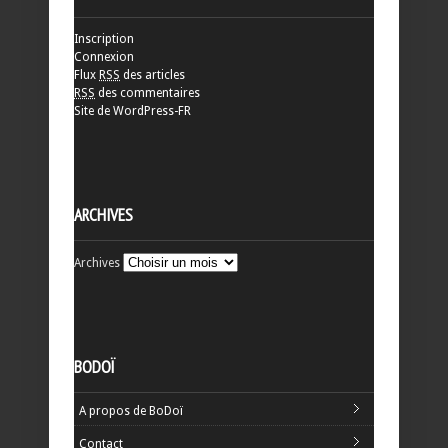
Inscription
Connexion
Flux
RSS
des articles
RSS
des commentaires
Site de WordPress-FR
ARCHIVES
Archives
BODOÏ
A propos de BoDoï
Contact