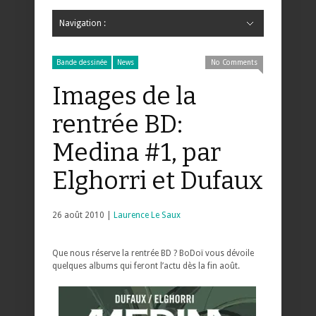
Navigation :
Hide Navigation
Accueil
Critiques
Bande dessinée
Comics
Jeunesse
Mangas
News
Bande dessinée
Comics
Manga
Jeunesse
Magazine
Bande dessinée
Comics
Jeunesse
Mangas
Bande dessinée
News
No Comments
Images de la
rentrée BD:
Medina #1, par
Elghorri et Dufaux
26 août 2010 |
Laurence Le Saux
Que nous réserve la rentrée BD ? BoDoï vous dévoile
quelques albums qui feront l’actu dès la fin août.