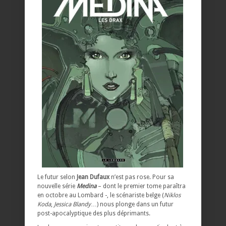
Le futur selon
Jean Dufaux
n’est pas rose. Pour sa
nouvelle série
Medina
– dont le premier tome paraîtra
en octobre au Lombard -, le scénariste belge (
Niklos
Koda
,
Jessica Blandy
…) nous plonge dans un futur
post-apocalyptique des plus déprimants.