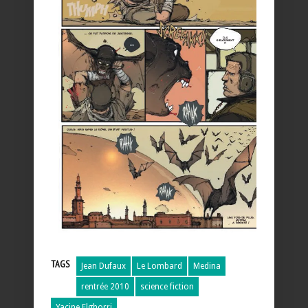
TAGS
Jean Dufaux
Le Lombard
Medina
rentrée 2010
science fiction
Yacine Elghorri