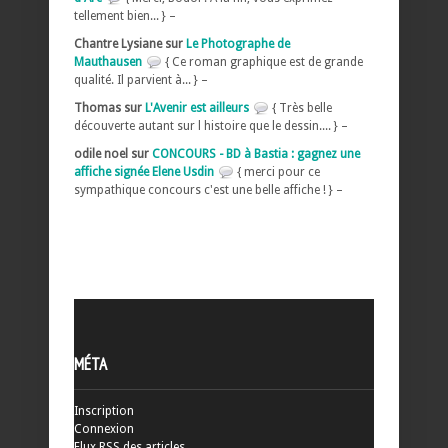
tellement bien... } –
Chantre Lysiane sur
Le Photographe de
Mauthausen
{ Ce roman graphique est de grande
qualité. Il parvient à... } –
Thomas sur
L'Avenir est ailleurs
{ Très belle
découverte autant sur l histoire que le dessin.... } –
odile noel sur
CONCOURS - BD à Bastia : gagnez une
affiche signée Elene Usdin
{ merci pour ce
sympathique concours c'est une belle affiche ! } –
MÉTA
Inscription
Connexion
Flux
RSS
des articles