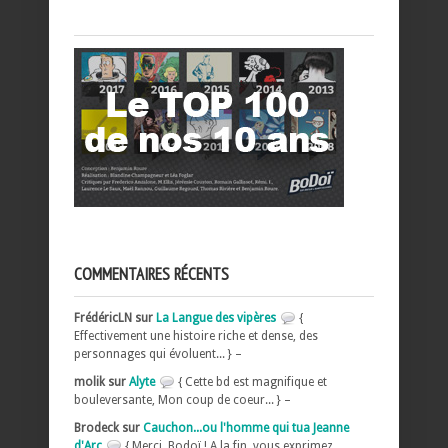
COMMENTAIRES RÉCENTS
FrédéricLN sur
La Langue des vipères
{
Effectivement une histoire riche et dense, des
personnages qui évoluent... } –
molik sur
Alyte
{ Cette bd est magnifique et
bouleversante, Mon coup de coeur... } –
Brodeck sur
Cauchon...ou l'homme qui tua Jeanne
d'Arc
{ Merci, Bodoï ! A la fin, vous exprimez