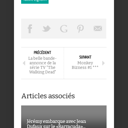
PRÉCÉDENT
SUIVANT
La belle bande-
annonce de la
Monkey
série TV "The
Bizness #1 ***
Walking Dead"
Articles associés
Jérémy embarque avec Jean
Dufaux sur le «Barracuda»...