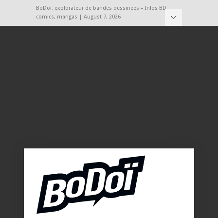
BoDoï, explorateur de bandes dessinées – Infos BD,
comics, mangas | August 7, 2026