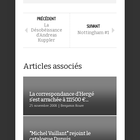
PRÉCÉDENT
La
SUIVANT
Désobéissance
Nottingham #1
d’Andreas
Kuppler
Articles associés
La correspondance d’Hergé
s’est arrachée à 111500 €...
25 novembre 2008 | Benjamin Roure
"Michel Vaillant" rejoint le
catalogue Dupuis...