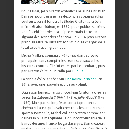
Pour l’aider, Jean Graton embauche le jeune Christian
Denayer pour dessiner les décors, les voitures et les
couleurs, puis il fondera le Studio Graton. Il créera
même
Graton éditeur
, en 1982, pour publier sa série.
Son fils Philippe viendra lui prêter main-forte, en
signant des scénarios dès 1994. En 2004, Jean Graton
prend sa retraite, laissant son Studio se charger de la
totalité du travail graphique.
Michel Vaillant connaîtra 70 tomes dans sa série
principale, sans compter les récits spéciaux et les
histoires courtes. Elle fut éditée par Le Lombard, puis
par Graton éditeur. En enfin par
Dupuis
.
La série a été relancée pour
une nouvelle saison
, en
2012, avec une nouvelle équipe au volant.
Outre son fameux héros pilote, Jean Graton a créé les
séries
Les Labourdet
(1966-1972) et
Julie Wood
(1976-
1980). Mais par sa longévité, son adaptation au
cinéma et l’aura qu’il avait chez tous les amateurs de
sport automobile, Michel Vaillant restera comme son
oeuvre la plus marquante, jalon incontournable de la
bande dessinée franco-belge classique. Son créateur,
un des derniers auteurs de sa génération, s’est éteint à