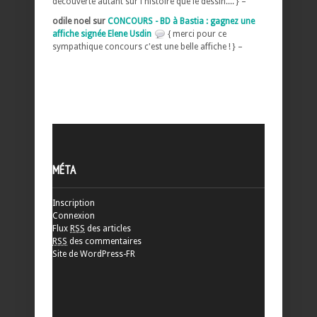
découverte autant sur l histoire que le dessin.... } –
odile noel sur
CONCOURS - BD à Bastia : gagnez une
affiche signée Elene Usdin
{ merci pour ce
sympathique concours c'est une belle affiche ! } –
MÉTA
Inscription
Connexion
Flux
RSS
des articles
RSS
des commentaires
Site de WordPress-FR