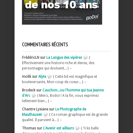
COMMENTAIRES RÉCENTS
FrédéricLN sur
La Langue des vipères
{
Effectivement une histoire riche et dense, des
personnages qui évoluent... } –
molik sur
Alyte
{ Cette bd est magnifique et
bouleversante, Mon coup de coeur... } –
Brodeck sur
Cauchon...ou l'homme qui tua Jeanne
d'Arc
{ Merci, Bodoï ! A la fin, vous exprimez
tellement bien... } –
Chantre Lysiane sur
Le Photographe de
Mauthausen
{ Ce roman graphique est de grande
qualité. Il parvient à... } –
Thomas sur
L'Avenir est ailleurs
{ Très belle