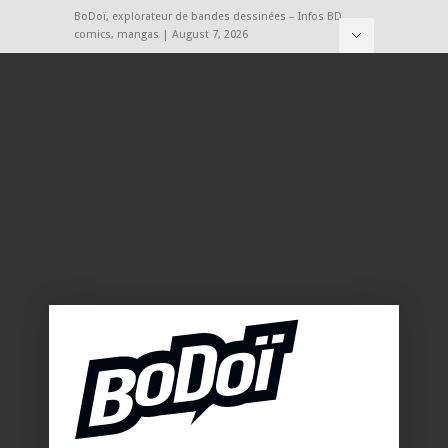
BoDoï, explorateur de bandes dessinées – Infos BD,
comics, mangas | August 7, 2026