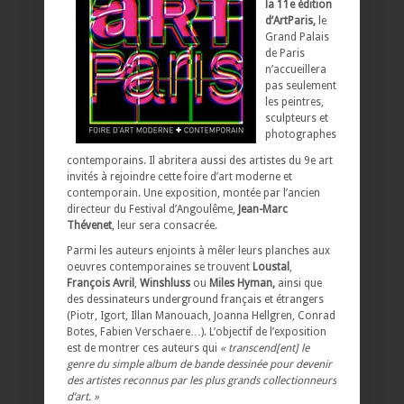
la 11e édition
d’ArtParis,
le
Grand Palais
de Paris
n’accueillera
pas seulement
les peintres,
sculpteurs et
photographes
contemporains. Il abritera aussi des artistes du 9e art
invités à rejoindre cette foire d’art moderne et
contemporain. Une exposition, montée par l’ancien
directeur du Festival d’Angoulême,
Jean-Marc
Thévenet
, leur sera consacrée.
Parmi les auteurs enjoints à mêler leurs planches aux
oeuvres contemporaines se trouvent
Loustal
,
François Avril
,
Winshluss
ou
Miles Hyman,
ainsi que
des dessinateurs underground français et étrangers
(Piotr, Igort, Illan Manouach, Joanna Hellgren, Conrad
Botes, Fabien Verschaere…). L’objectif de l’exposition
est de montrer ces auteurs qui
« transcend[ent] le
genre du simple album de bande dessinée pour devenir
des artistes reconnus par les plus grands collectionneurs
d’art. »