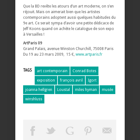
Que la BD revête les atours d’un art moderne, on s’en
réjouit. Mais on aimerait bien que les artistes
contemporains adoptent aussi quelques habitudes du
9e art. Ce serait sympa d’avoir une petite dédicace de
Jeff Koons quand on achète le catalogue de son expo
à Versailles !
ArtParis 09
Grand Palais, avenue Winston Churchill, 75008 Paris
Du 19 au 23 mars 2009, 15 €,
www.artparis.fr
TAGS
art contemporain
Conrad Botes
exposition
françois avril
Igort
joanna hellgren
Loustal
miles hyman
musée
winshluss