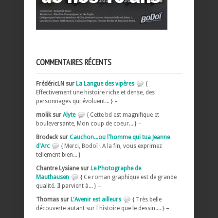
COMMENTAIRES RÉCENTS
FrédéricLN sur
La Langue des vipères
{
Effectivement une histoire riche et dense, des
personnages qui évoluent... } –
molik sur
Alyte
{ Cette bd est magnifique et
bouleversante, Mon coup de coeur... } –
Brodeck sur
Cauchon...ou l'homme qui tua Jeanne
d'Arc
{ Merci, Bodoï ! A la fin, vous exprimez
tellement bien... } –
Chantre Lysiane sur
Le Photographe de
Mauthausen
{ Ce roman graphique est de grande
qualité. Il parvient à... } –
Thomas sur
L'Avenir est ailleurs
{ Très belle
découverte autant sur l histoire que le dessin.... } –