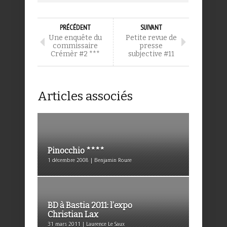
PRÉCÉDENT
SUIVANT
Une enquête du
Petite revue de
commissaire
presse
Crémèr #2 ***
subjective #11
Articles associés
Pinocchio ****
1 décembre 2008 | Benjamin Roure
BD à Bastia 2011: l’expo
Christian Lax
31 mars 2011 | Laurence Le Saux