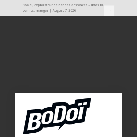
BoDoï, explorateur de bandes dessinées – Infos BD,
comics, mangas | August 7, 2026