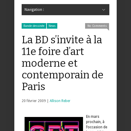
Navigation :
Hide Navigation
Accueil
Critiques
Bande dessinée
Comics
Jeunesse
Mangas
News
Bande dessinée
Comics
Manga
Jeunesse
Magazine
Bande dessinée
Comics
Jeunesse
Mangas
Bande dessinée
News
No Comments
La BD s’invite à la
11e foire d’art
moderne et
contemporain de
Paris
20 février 2009 |
Allison Reber
En mars
prochain, à
l’occasion de