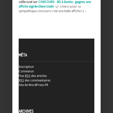
odile noel sur
CONCOURS - BD à Bastia : gagnez une
affiche signée Elene Usdin
{ merci pour ce
sympathique concours c'est une belle affiche ! } –
MÉTA
Inscription
Connexion
Flux
RSS
des articles
RSS
des commentaires
Site de WordPress-FR
ARCHIVES