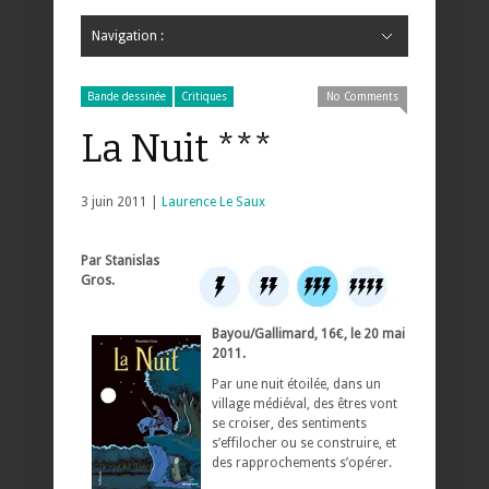
Navigation :
Hide Navigation
Accueil
Critiques
Bande dessinée
Comics
Jeunesse
Mangas
News
Bande dessinée
Comics
Manga
Jeunesse
Magazine
Bande dessinée
Comics
Jeunesse
Mangas
Bande dessinée
Critiques
No Comments
La Nuit ***
3 juin 2011 |
Laurence Le Saux
Par Stanislas
Gros.
Bayou/Gallimard, 16€, le 20 mai
2011.
Par une nuit étoilée, dans un
village médiéval, des êtres vont
se croiser, des sentiments
s’effilocher ou se construire, et
des rapprochements s’opérer.