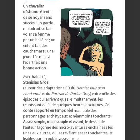
Un
chevalier
déshonoré
tente
de se noyer sans
succès ; un garde
maladroit se fait
voler sa femme
par un bellâtre ; un
enfant fait des
cauchemars ; une
jeune fée mise à
l’écart fait une
bonne action…
Avec habileté,
Stanislas Gros
(auteur des adaptations BD du
Dernier Jour d’un
condamné
et du
Portrait de Dorian Gray
) entremêle des
épisodes qui arrivent quasi-simultanément, les
réunissant au fil de quelques heures nocturnes. Ce
conte rapporté en temps réel
manipule des
personnages archétypaux et néanmoins touchants.
Assez simple, mais souple et vivant
, le dessin de
l’auteur façonne des micro-aventures enchaînées les
unes aux autres, qui se révèlent assez touchantes, et
lisibles par un public assez large.