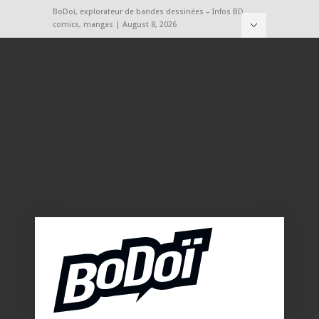
BoDoï, explorateur de bandes dessinées – Infos BD,
comics, mangas | August 8, 2026