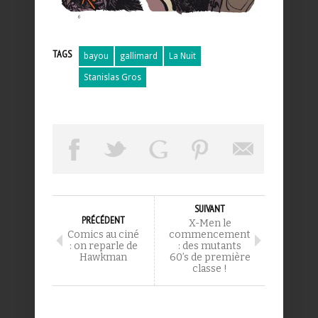
TAGS
bayou
gallimard
La Nuit
Stanislas Gros
SUIVANT
PRÉCÉDENT
X-Men le
Comics au ciné
commencement
: on reparle de
: des mutants
Hawkman
60’s de première
classe !