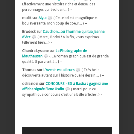
Effectivement une histoire riche et dense, des
personnages qui évoluent... } –
molik sur
Alyte
{ Cette bd est magnifique et
bouleversante, Mon coup de coeur... } –
Brodeck sur
Cauchon...ou l'homme qui tua Jeanne
d'Arc
{ Merci, Bodoï ! A la fin, vous exprimez
tellement bien... } –
Chantre Lysiane sur
Le Photographe de
Mauthausen
{ Ce roman graphique est de grande
qualité. Il parvient à... } –
Thomas sur
L'Avenir est ailleurs
{ Très belle
découverte autant sur l histoire que le dessin.... } –
odile noel sur
CONCOURS - BD à Bastia : gagnez une
affiche signée Elene Usdin
{ merci pour ce
sympathique concours c'est une belle affiche ! } –