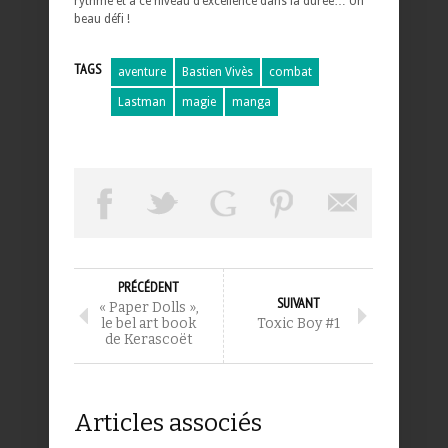
rythme et à ce niveau d’excellence dans la durée… Un
beau défi !
TAGS
aventure
Bastien Vivès
combat
Lastman
magie
manga
PRÉCÉDENT
SUIVANT
« Paper Dolls »,
le bel art book
Toxic Boy #1
de Kerascoët
Articles associés