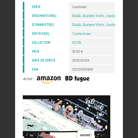
SERIE
Lastman
DESSINATEUR(S)
Balak
,
Bastien Vivès
,
Sanlaville
SCENARISTE(S)
Balak
,
Bastien Vivès
,
Sanlaville
EDITEUR(S)
Casterman
COLLECTION
KSTR
PRIX
12.50 €
DATE DE SORTIE
29/10/2014
EAN
220308359X
Achat :