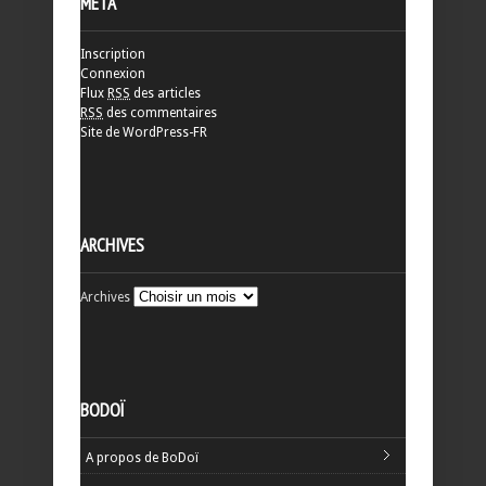
MÉTA
Inscription
Connexion
Flux
RSS
des articles
RSS
des commentaires
Site de WordPress-FR
ARCHIVES
Archives
BODOÏ
A propos de BoDoï