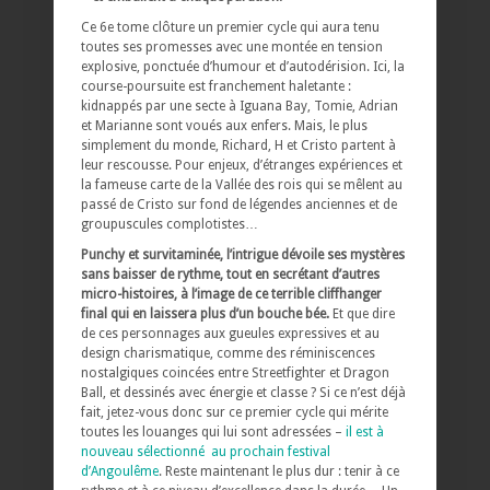
Ce 6e tome clôture un premier cycle qui aura tenu
toutes ses promesses avec une montée en tension
explosive, ponctuée d’humour et d’autodérision. Ici, la
course-poursuite est franchement haletante :
kidnappés par une secte à Iguana Bay, Tomie, Adrian
et Marianne sont voués aux enfers. Mais, le plus
simplement du monde, Richard, H et Cristo partent à
leur rescousse. Pour enjeux, d’étranges expériences et
la fameuse carte de la Vallée des rois qui se mêlent au
passé de Cristo sur fond de légendes anciennes et de
groupuscules complotistes…
Punchy et survitaminée, l’intrigue dévoile ses mystères
sans baisser de rythme, tout en secrétant d’autres
micro-histoires, à l’image de ce terrible cliffhanger
final qui en laissera plus d’un bouche bée.
Et que dire
de ces personnages aux gueules expressives et au
design charismatique, comme des réminiscences
nostalgiques coincées entre
Streetfighter
et
Dragon
Ball,
et
dessinés avec énergie et classe ?
Si ce n’est déjà
fait, jetez-vous donc sur ce premier cycle qui mérite
toutes les louanges qui lui sont adressées –
il est à
nouveau sélectionné au prochain festival
d’Angoulême
. Reste maintenant le plus dur : tenir à ce