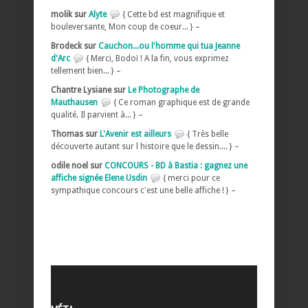
molik sur
Alyte
{ Cette bd est magnifique et
bouleversante, Mon coup de coeur... } –
Brodeck sur
Cauchon...ou l'homme qui tua Jeanne
d'Arc
{ Merci, Bodoï ! A la fin, vous exprimez
tellement bien... } –
Chantre Lysiane sur
Le Photographe de
Mauthausen
{ Ce roman graphique est de grande
qualité. Il parvient à... } –
Thomas sur
L'Avenir est ailleurs
{ Très belle
découverte autant sur l histoire que le dessin.... } –
odile noel sur
CONCOURS - BD à Bastia : gagnez une
affiche signée Elene Usdin
{ merci pour ce
sympathique concours c'est une belle affiche ! } –