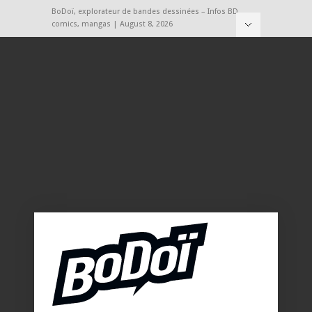
BoDoï, explorateur de bandes dessinées – Infos BD,
comics, mangas | August 8, 2026