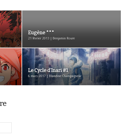
Eugène ***
21 février 2013 | Benjamin Roure
Le Cycle d’Inari #1
6 mars 2017 | Blandine Champagneur
re