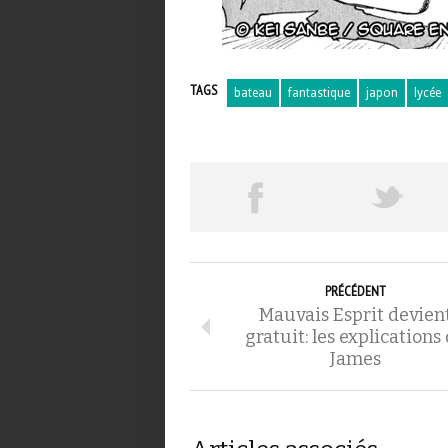
TAGS
bateau
fantastique
japon
lycée
PRÉCÉDENT
Mauvais Esprit devien
gratuit: les explications
James