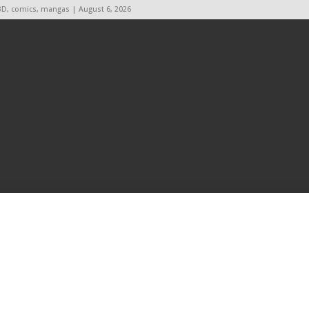
BD, comics, mangas | August 6, 2026