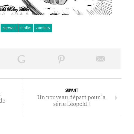
survival
thriller
zombies
SUIVANT
t
Un nouveau départ pour la
 de
série Léopold !