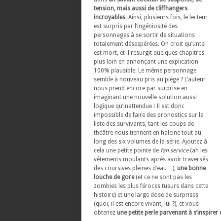
tension, mais aussi de cliffhangers
incroyables
. Ainsi, plusieurs fois, le lecteur
est surpris par l’ingéniosité des
personnages à se sortir de situations
totalement désespérées. On croit qu’untel
est mort, et il resurgit quelques chapitres
plus loin en annonçant une explication
100% plausible. Le même personnage
semble à nouveau pris au piège ? L’auteur
nous prend encore par surprise en
imaginant une nouvelle solution aussi
logique qu’inattendue ! Il est donc
impossible de faire des pronostics sur la
liste des survivants, tant les coups de
théâtre nous tiennent en haleine tout au
long des six volumes de la série. Ajoutez à
cela une petite pointe de
fan service
(ah les
vêtements moulants après avoir traversés
des coursives pleines d’eau…),
une bonne
louche de gore
(et ce ne sont pas les
zombies les plus féroces tueurs dans cette
histoire) et une large dose de surprises
(quoi, il est encore vivant, lui ?), et vous
obtenez
une petite perle parvenant à s’inspire