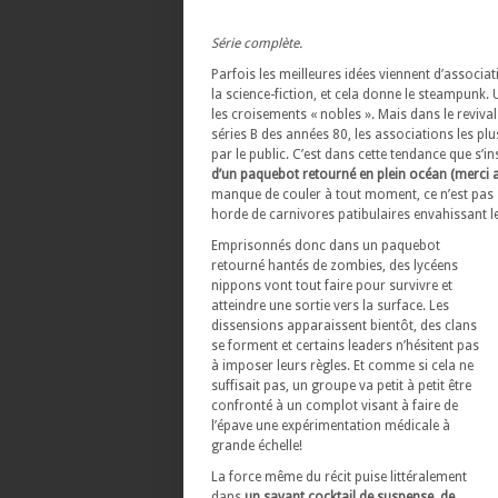
Série complète.
Parfois les meilleures idées viennent d’associat
la science-fiction, et cela donne le steampunk
les croisements « nobles ». Mais dans le revival
séries B des années 80, les associations les plu
par le public. C’est dans cette tendance que s’in
d’un paquebot retourné en plein océan (merci 
manque de couler à tout moment, ce n’est pas s
horde de carnivores patibulaires envahissant le
Emprisonnés donc dans un paquebot
retourné hantés de zombies, des lycéens
nippons vont tout faire pour survivre et
atteindre une sortie vers la surface. Les
dissensions apparaissent bientôt, des clans
se forment et certains leaders n’hésitent pas
à imposer leurs règles. Et comme si cela ne
suffisait pas, un groupe va petit à petit être
confronté à un complot visant à faire de
l’épave une expérimentation médicale à
grande échelle!
La force même du récit puise littéralement
dans
un savant cocktail de suspense, de