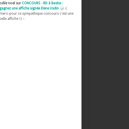
odile noel sur
CONCOURS - BD à Bastia :
gagnez une affiche signée Elene Usdin
{
merci pour ce sympathique concours c'est une
belle affiche ! } –