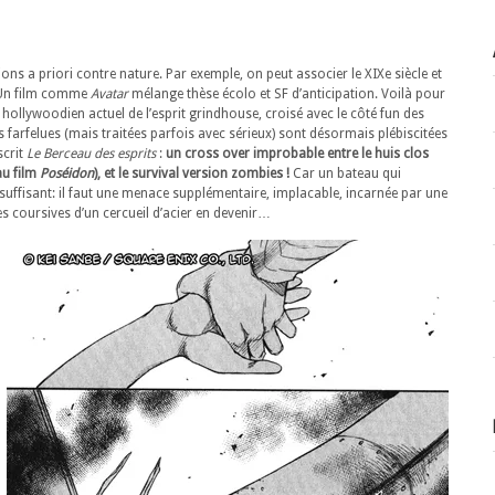
ions a priori contre nature. Par exemple, on peut associer le XIXe siècle et
. Un film comme
Avatar
mélange thèse écolo et SF d’anticipation. Voilà pour
 hollywoodien actuel de l’esprit grindhouse, croisé avec le côté fun des
s farfelues (mais traitées parfois avec sérieux) sont désormais plébiscitées
scrit
Le Berceau des esprits
:
un cross over improbable entre le huis clos
au film
Poséidon
), et le survival version zombies !
Car un bateau qui
uffisant: il faut une menace supplémentaire, implacable, incarnée par une
s coursives d’un cercueil d’acier en devenir…