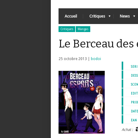
Accueil
Critiques
News
Critiques
Mangas
Le Berceau des 
25 octobre 2013 |
bodoi
SERI
DESS
SCEN
EDIT
PRI
DATE
EAN
Achat :