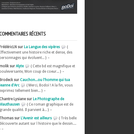
COMMENTAIRES RÉCENTS
FrédéricLN sur
La Langue des vipères
{
Effectivement une histoire riche et dense, des
personnages qui évoluent... } –
molik sur
Alyte
{ Cette bd est magnifique et
bouleversante, Mon coup de coeur... } –
Brodeck sur
Cauchon...ou l'homme qui tua
Jeanne d'Arc
{ Merci, Bodoï ! A la fin, vous
exprimez tellement bien... } –
Chantre Lysiane sur
Le Photographe de
Mauthausen
{ Ce roman graphique est de
grande qualité. Il parvient à... } –
Thomas sur
L'Avenir est ailleurs
{ Très belle
découverte autant sur l histoire que le dessin....
} –