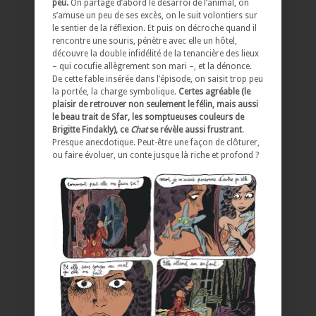
peu.
On partage d’abord le désarroi de l’animal, on
s’amuse un peu de ses excès, on le suit volontiers sur
le sentier de la réflexion. Et puis on décroche quand il
rencontre une souris, pénètre avec elle un hôtel,
découvre la double infidélité de la tenancière des lieux
– qui cocufie allègrement son mari –, et la dénonce.
De cette fable insérée dans l’épisode, on saisit trop peu
la portée, la charge symbolique.
Certes agréable (le
plaisir de retrouver non seulement le félin, mais aussi
le beau trait de Sfar, les somptueuses couleurs de
Brigitte Findakly), ce
Chat
se révèle aussi frustrant
.
Presque anecdotique. Peut-être une façon de clôturer,
ou faire évoluer, un conte jusque là riche et profond ?