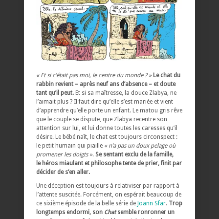
« Et si c’était pas moi, le centre du monde ? »
Le chat du
rabbin revient – après neuf ans d’absence – et doute
tant qu’il peut.
Et si sa maîtresse, la douce Zlabya, ne
l’aimait plus ? Il faut dire qu’elle s’est mariée et vient
d’apprendre qu’elle porte un enfant. Le matou gris rêve
que le couple se dispute, que Zlabya recentre son
attention sur lui, et lui donne toutes les caresses qu’il
désire. Le bébé naît, le chat est toujours circonspect :
le petit humain qui piaille
« n’a pas un doux pelage où
promener les doigts »
.
Se sentant exclu de la famille,
le héros miaulant et philosophe tente de prier, finit par
décider de s’en aller.
Une déception est toujours à relativiser par rapport à
l’attente suscitée. Forcément, on espérait beaucoup de
ce sixième épisode de la belle série de
Joann Sfar
.
Trop
longtemps endormi, son
Chat
semble ronronner un