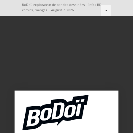
BoDoï, explorateur de bandes dessinées – Infos BD,
comics, mangas | August 7, 2026