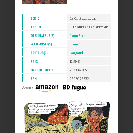
SERIE
Le Chat du rabbin
ALBUM
Tu n'auras pas d'autre dieu que moi - 6
DESSINATEUR(S)
Joann Sfar
SCENARISTE(S)
Joann Sfar
EDITEUR(S)
Dargaud
PRIX
12.99 €
DATE DE SORTIE
28/08/2015
EAN
2205073532
Achat :