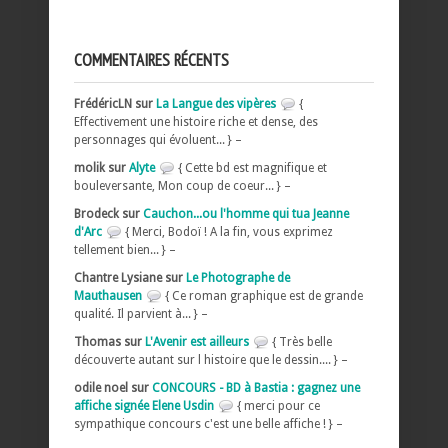
COMMENTAIRES RÉCENTS
FrédéricLN sur
La Langue des vipères
{
Effectivement une histoire riche et dense, des
personnages qui évoluent... } –
molik sur
Alyte
{ Cette bd est magnifique et
bouleversante, Mon coup de coeur... } –
Brodeck sur
Cauchon...ou l'homme qui tua Jeanne
d'Arc
{ Merci, Bodoï ! A la fin, vous exprimez
tellement bien... } –
Chantre Lysiane sur
Le Photographe de
Mauthausen
{ Ce roman graphique est de grande
qualité. Il parvient à... } –
Thomas sur
L'Avenir est ailleurs
{ Très belle
découverte autant sur l histoire que le dessin.... } –
odile noel sur
CONCOURS - BD à Bastia : gagnez une
affiche signée Elene Usdin
{ merci pour ce
sympathique concours c'est une belle affiche ! } –