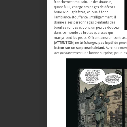
franchement malsain. Le dessinateur,
quant à lui, charge ses pages de décors
boueux ou grisâtres, et joue à fond
l’ambiance étouffante. Intelligemment, il
donne à ses personnages d’enfants des
bouilles rondes et donc un peu de douceur
dans ce monde de brutes épaisses qui
martyrisent les petits. Offrant ainsi un contras
(ATTENTION, ne téléchargez pas le pdf de preview
lecteur sur un suspense haletant.
Avec sa couver
des prédateurs
est une bonne surprise, pour les