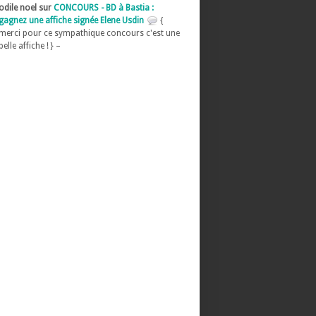
odile noel sur
CONCOURS - BD à Bastia :
gagnez une affiche signée Elene Usdin
{
merci pour ce sympathique concours c'est une
belle affiche ! } –