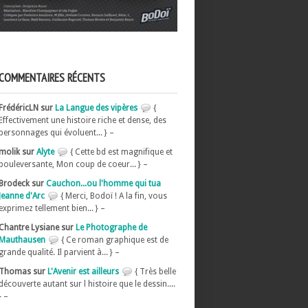
COMMENTAIRES RÉCENTS
FrédéricLN sur
La Langue des vipères
{
Effectivement une histoire riche et dense, des
personnages qui évoluent... } –
molik sur
Alyte
{ Cette bd est magnifique et
bouleversante, Mon coup de coeur... } –
Brodeck sur
Cauchon...ou l'homme qui tua
Jeanne d'Arc
{ Merci, Bodoï ! A la fin, vous
exprimez tellement bien... } –
Chantre Lysiane sur
Le Photographe de
Mauthausen
{ Ce roman graphique est de
grande qualité. Il parvient à... } –
Thomas sur
L'Avenir est ailleurs
{ Très belle
découverte autant sur l histoire que le dessin....
} –