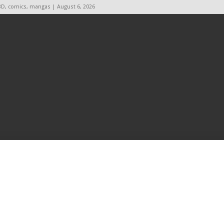
BD, comics, mangas | August 6, 2026