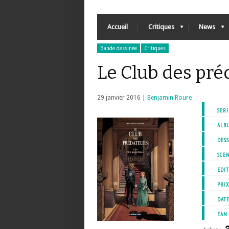
Accueil
Critiques
News
Bande dessinée
Critiques
Le Club des pré
29 janvier 2016 |
Benjamin Roure
SERI
ALB
DESS
SCEN
EDIT
PRI
DATE
EAN