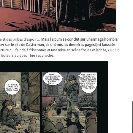
te et des bribes d’espoir…
Mais l’album se conclut sur une image horrible
 sur le site de Casterman, ils ont mis les dernières pages!!) et laisse le
ture qui fait déjà frissonner et une mise en scène froide et léchée,
Le Club
 lecteurs au coeur bien accroché.