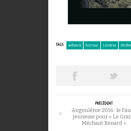
TAGS
enfance
horreur
Londres
thrille
PRÉCÉDENT
Angoulême 2016 : le Fa
jeunesse pour « Le Gra
Méchant Renard »