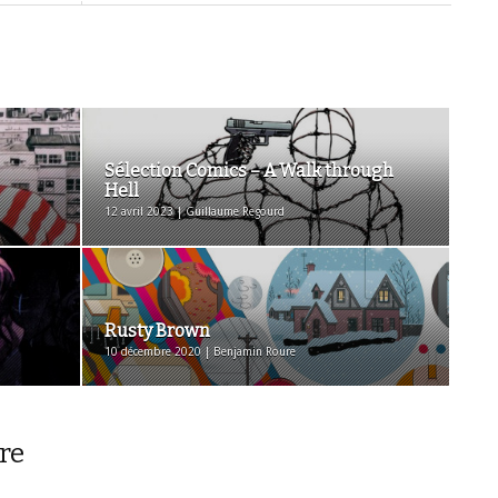
Sélection Comics – A Walk through
Hell
12 avril 2023 | Guillaume Regourd
Rusty Brown
10 décembre 2020 | Benjamin Roure
re