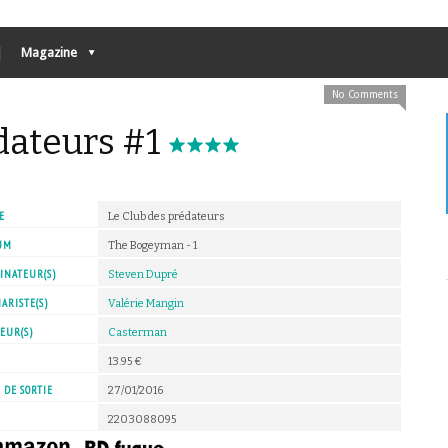
Magazine
No Comments
dateurs #1
E
Le Club des prédateurs
UM
The Bogeyman - 1
INATEUR(S)
Steven Dupré
ARISTE(S)
Valérie Mangin
EUR(S)
Casterman
X
13.95 €
 DE SORTIE
27/01/2016
2203088095