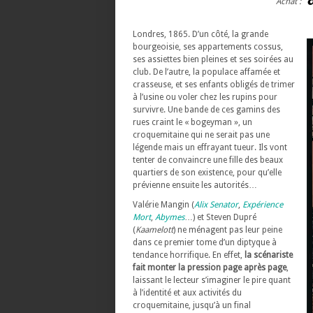
Achat :
Londres, 1865. D’un côté, la grande
bourgeoisie, ses appartements cossus,
ses assiettes bien pleines et ses soirées au
club. De l’autre, la populace affamée et
crasseuse, et ses enfants obligés de trimer
à l’usine ou voler chez les rupins pour
survivre. Une bande de ces gamins des
rues craint le « bogeyman », un
croquemitaine qui ne serait pas une
légende mais un effrayant tueur. Ils vont
tenter de convaincre une fille des beaux
quartiers de son existence, pour qu’elle
prévienne ensuite les autorités…
Valérie Mangin (
Alix Senator
,
Expérience
Mort
,
Abymes
…) et Steven Dupré
(
Kaamelott
) ne ménagent pas leur peine
dans ce premier tome d’un diptyque à
tendance horrifique. En effet,
la scénariste
fait monter la pression page après page
,
laissant le lecteur s’imaginer le pire quant
à l’identité et aux activités du
croquemitaine, jusqu’à un final