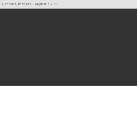
BD, comics, mangas | August 7, 2026