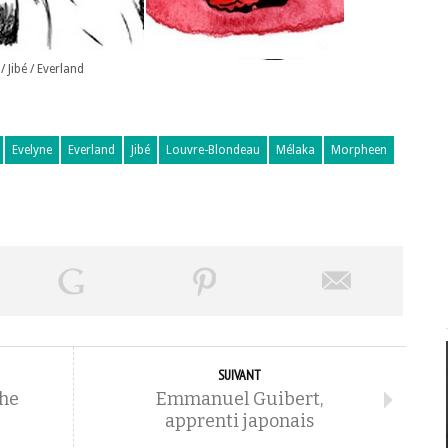
Jibé / Everland
Evelyne
Everland
Jibé
Louvre-Blondeau
Mélaka
Morpheen
SUIVANT
he
Emmanuel Guibert,
apprenti japonais