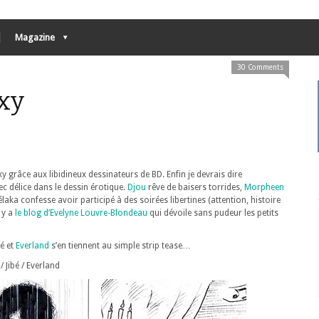
Magazine
30 Comments
exy
xy grâce aux libidineux dessinateurs de BD. Enfin je devrais dire
ec délice dans le dessin érotique.
Djou
rêve de baisers torrides,
Morpheen
aka confesse avoir participé à des soirées libertines (attention, histoire
l y a
le blog d’Evelyne Louvre-Blondeau
qui dévoile sans pudeur les petits
bé et
Everland
s’en tiennent au simple strip tease…
Jibé / Everland