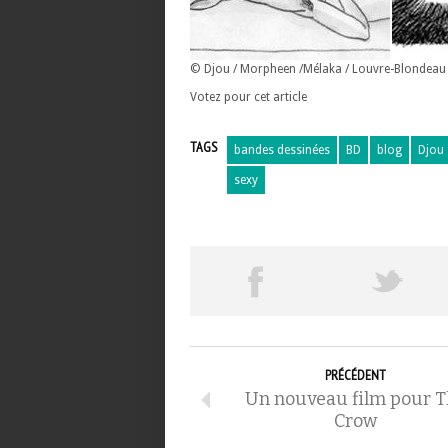
© Djou / Morpheen /Mélaka / Louvre-Blondeau / 
Votez pour cet article
TAGS
bandes dessinées
BD
blog
Djou
sexy
PRÉCÉDENT
Un nouveau film pour T
Crow