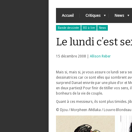
Accueil
Critiques
News
Bande dessinée
BD à lire
News
Le lundi c’est s
15 décembre 2008 |
Allison Reber
Mais si, mais si, je vous assure ce lundi sera se
dessinatrices car ce sont elles qui sombrent av
surprend Danaé enivrée par une pluie d’or et Mél
en deux parties)! Pour finir de titiller vos sens, i
bonheurs de la vie de couple.
Quant à ces messieurs, ils sont plus timides. Ji
© Djou / Morpheen /Mélaka / Louvre-Blondeau / 