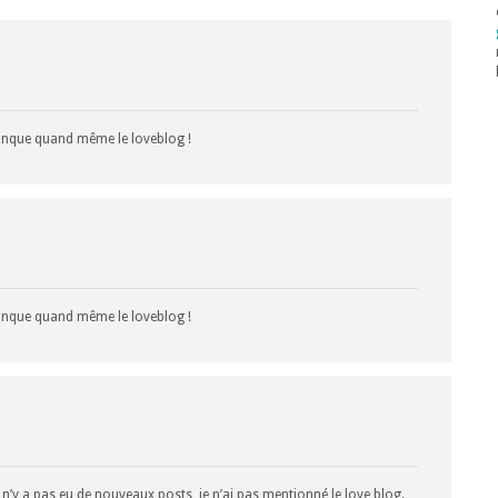
manque quand même le loveblog !
manque quand même le loveblog !
 n’y a pas eu de nouveaux posts, je n’ai pas mentionné le love blog.