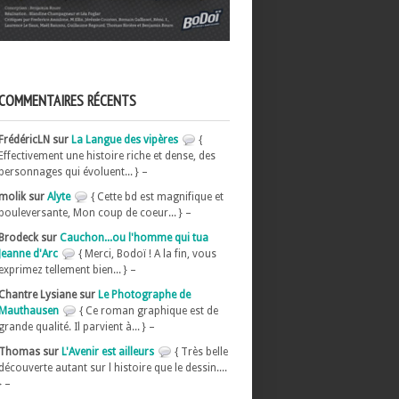
COMMENTAIRES RÉCENTS
FrédéricLN sur
La Langue des vipères
{
Effectivement une histoire riche et dense, des
personnages qui évoluent... } –
molik sur
Alyte
{ Cette bd est magnifique et
bouleversante, Mon coup de coeur... } –
Brodeck sur
Cauchon...ou l'homme qui tua
Jeanne d'Arc
{ Merci, Bodoï ! A la fin, vous
exprimez tellement bien... } –
Chantre Lysiane sur
Le Photographe de
Mauthausen
{ Ce roman graphique est de
grande qualité. Il parvient à... } –
Thomas sur
L'Avenir est ailleurs
{ Très belle
découverte autant sur l histoire que le dessin....
} –