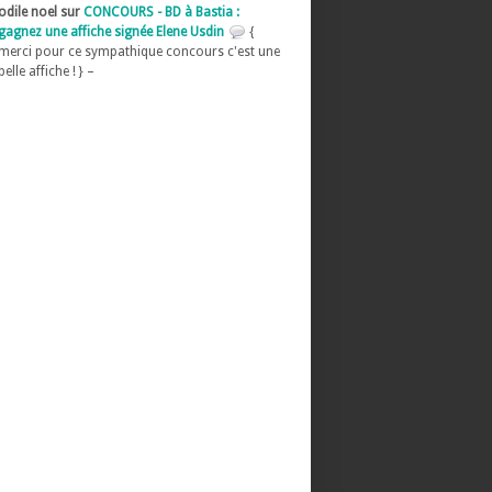
odile noel sur
CONCOURS - BD à Bastia :
gagnez une affiche signée Elene Usdin
{
merci pour ce sympathique concours c'est une
belle affiche ! } –