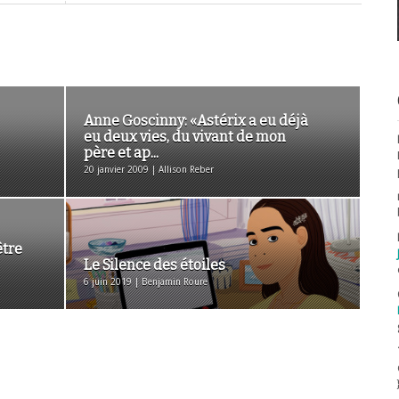
Anne Goscinny: «Astérix a eu déjà
eu deux vies, du vivant de mon
père et ap...
20 janvier 2009 | Allison Reber
être
Le Silence des étoiles
6 juin 2019 | Benjamin Roure