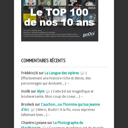
COMMENTAIRES RÉCENTS
FrédéricLN sur
La Langue des vipères
{
Effectivement une histoire riche et dense, des
personnages qui évoluent... } –
molik sur
Alyte
{ Cette bd est magnifique et
bouleversante, Mon coup de coeur... } –
Brodeck sur
Cauchon...ou l'homme qui tua Jeanne
d'Arc
{ Merci, Bodoï ! A la fin, vous exprimez
tellement bien... } –
Chantre Lysiane sur
Le Photographe de
Mauthausen
{ Ce roman graphique est de grande