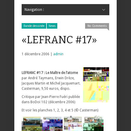
Navigation :
Hide Navigation
Accueil
Critiques
Bande dessinée
Comics
Jeunesse
Mangas
News
Bande dessinée
Comics
Manga
Jeunesse
Magazine
Bande dessinée
Comics
Jeunesse
Mangas
Bande dessinée
News
No Comments
«LEFRANC #17»
1 décembre 2006 |
admin
LEFRANC #17 : Le Maître de l’atome
par André Taymans, Erwin Drèze,
Jacques Martin et Michel Jacquemart.
Casterman, 9,50 euros, dispo.
Critique par Jean-Pierre Fuéri publiée
dans BoDoï 102 (décembre 2006)
Et voir les planches 1, 2, 3, 4 et 5 (© Casterman)