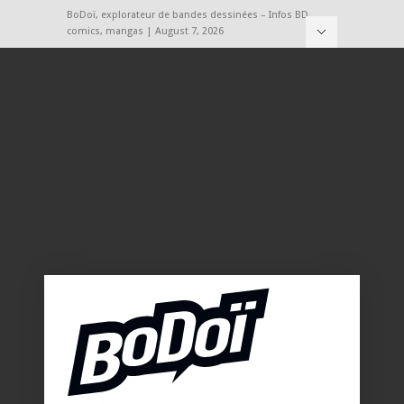
BoDoï, explorateur de bandes dessinées – Infos BD,
comics, mangas | August 7, 2026