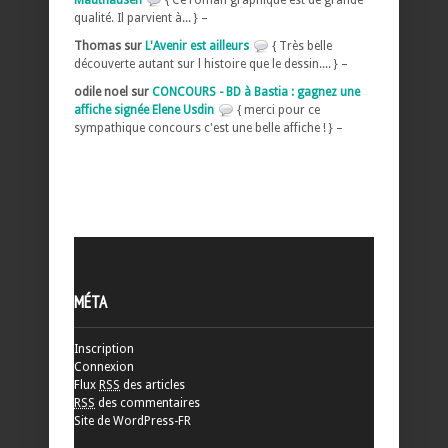
qualité. Il parvient à... } –
Thomas sur
L'Avenir est ailleurs
{ Très belle
découverte autant sur l histoire que le dessin.... } –
odile noel sur
CONCOURS - BD à Bastia : gagnez une
affiche signée Elene Usdin
{ merci pour ce
sympathique concours c'est une belle affiche ! } –
MÉTA
Inscription
Connexion
Flux
RSS
des articles
RSS
des commentaires
Site de WordPress-FR