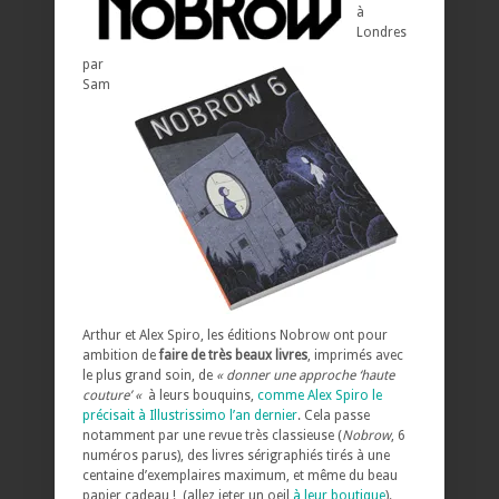
à
Londres
par
Sam
Arthur et Alex Spiro, les éditions Nobrow ont pour
ambition de
faire de très beaux livres
, imprimés avec
le plus grand soin, de
« donner une approche ‘haute
couture’ «
à leurs bouquins,
comme Alex Spiro le
précisait à Illustrissimo l’an dernier
. Cela passe
notamment par une revue très classieuse (
Nobrow
, 6
numéros parus), des livres sérigraphiés tirés à une
centaine d’exemplaires maximum, et même du beau
papier cadeau ! (allez jeter un oeil
à leur boutique
).