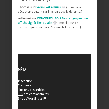
qualité. Il parvient à... } –
Thomas sur
L'Avenir est ailleurs
{ Très belle
découverte autant sur l histoire que le dessin.... } –
odile noel sur
CONCOURS - BD à Bastia : gagnez une
affiche signée Elene Usdin
{ merci pour ce
sympathique concours c'est une belle affiche ! } –
MÉTA
Inscription
Connexion
Flux
RSS
des articles
RSS
des commentaires
Site de WordPress-FR