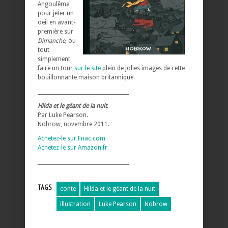
Angoulême
pour jeter un
oeil en avant-
première sur
Dimanche
, ou
tout
simplement
faire un tour
sur le site
plein de jolies images de cette
bouillonnante maison britannique.
____________________________________
Hilda et le géant de la nuit
.
Par Luke Pearson.
Nobrow, novembre 2011.
Achetez-le sur Fnac.com
Achetez-le sur Amazon.fr
____________________________________
TAGS
conte
Hilda et le géant de la nuit
illustration
Luke Pearson
Nobrow