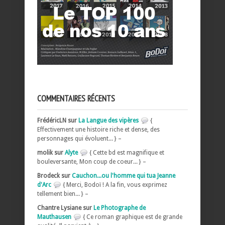
COMMENTAIRES RÉCENTS
FrédéricLN sur
La Langue des vipères
{
Effectivement une histoire riche et dense, des
personnages qui évoluent... } –
molik sur
Alyte
{ Cette bd est magnifique et
bouleversante, Mon coup de coeur... } –
Brodeck sur
Cauchon...ou l'homme qui tua Jeanne
d'Arc
{ Merci, Bodoï ! A la fin, vous exprimez
tellement bien... } –
Chantre Lysiane sur
Le Photographe de
Mauthausen
{ Ce roman graphique est de grande