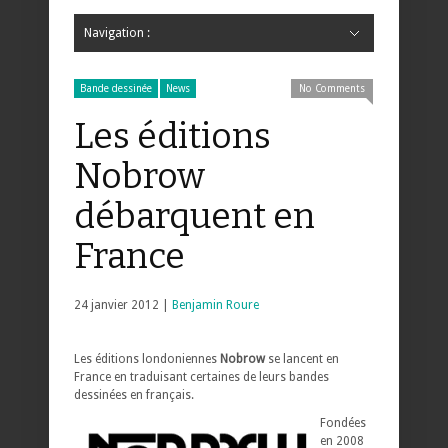
Navigation :
Hide Navigation
Accueil
Critiques
Bande dessinée
Comics
Jeunesse
Mangas
News
Bande dessinée
Comics
Manga
Jeunesse
Magazine
Bande dessinée
Comics
Jeunesse
Mangas
Bande dessinée
News
No Comments
Les éditions
Nobrow
débarquent en
France
24 janvier 2012 |
Benjamin Roure
Les éditions londoniennes
Nobrow
se lancent en
France en traduisant certaines de leurs bandes
dessinées en français.
Fondées
en 2008