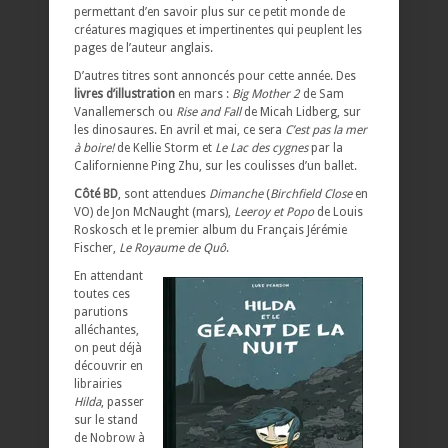
permettant d’en savoir plus sur ce petit monde de
créatures magiques et impertinentes qui peuplent les
pages de l’auteur anglais.
D’autres titres sont annoncés pour cette année. Des
livres d’illustration
en mars :
Big Mother 2
de Sam
Vanallemersch ou
Rise and Fall
de Micah Lidberg, sur
les dinosaures. En avril et mai, ce sera
C’est pas la mer
à boire!
de Kellie Storm et
Le Lac des cygnes
par la
Californienne Ping Zhu, sur les coulisses d’un ballet.
Côté BD
, sont attendues
Dimanche
(
Birchfield Close
en
VO) de Jon McNaught (mars),
Leeroy et Popo
de Louis
Roskosch et le premier album du Français Jérémie
Fischer,
Le Royaume de Quô
.
En attendant
toutes ces
parutions
alléchantes,
on peut déjà
découvrir en
librairies
Hilda
, passer
sur le stand
de Nobrow à