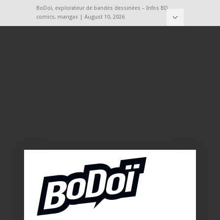
BoDoï, explorateur de bandes dessinées – Infos BD,
comics, mangas | August 10, 2026