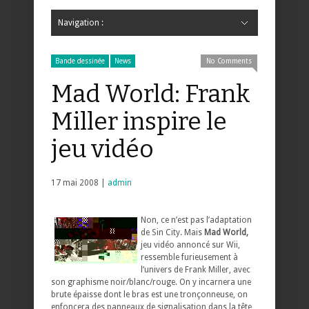
Navigation :
Hide Navigation
Accueil
Critiques
Bande dessinée
Comics
Jeunesse
Mangas
News
Bande dessinée
Comics
Manga
Jeunesse
Magazine
Bande dessinée
Comics
Jeunesse
Mangas
Bande dessinée
News
No Comments
Mad World: Frank
Miller inspire le
jeu vidéo
17 mai 2008 |
admin
Non, ce n’est pas l’adaptation
de Sin City. Mais
Mad World,
jeu vidéo annoncé sur Wii,
ressemble furieusement à
l’univers de Frank Miller, avec
son graphisme noir/blanc/rouge. On y incarnera une
brute épaisse dont le bras est une tronçonneuse, on
enfoncera des panneaux de signalisation dans la tête