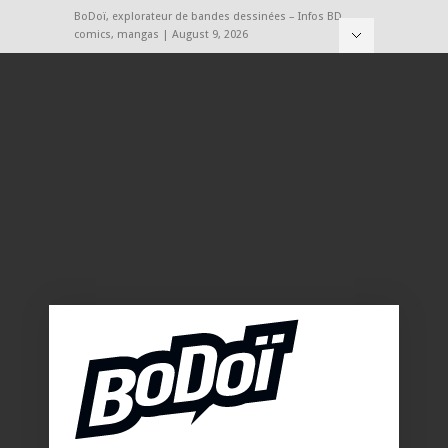
BoDoï, explorateur de bandes dessinées – Infos BD,
comics, mangas | August 9, 2026