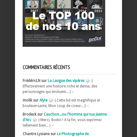
COMMENTAIRES RÉCENTS
FrédéricLN sur
La Langue des vipères
{
Effectivement une histoire riche et dense, des
personnages qui évoluent... } –
molik sur
Alyte
{ Cette bd est magnifique et
bouleversante, Mon coup de coeur... } –
Brodeck sur
Cauchon...ou l'homme qui tua Jeanne
d'Arc
{ Merci, Bodoï ! A la fin, vous exprimez
tellement bien... } –
Chantre Lysiane sur
Le Photographe de