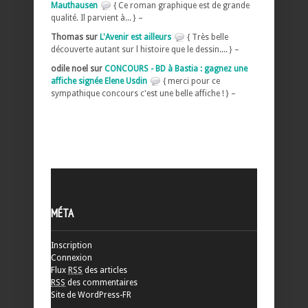
Mauthausen
{ Ce roman graphique est de grande
qualité. Il parvient à... } –
Thomas sur
L'Avenir est ailleurs
{ Très belle
découverte autant sur l histoire que le dessin.... } –
odile noel sur
CONCOURS - BD à Bastia : gagnez une
affiche signée Elene Usdin
{ merci pour ce
sympathique concours c'est une belle affiche ! } –
MÉTA
Inscription
Connexion
Flux
RSS
des articles
RSS
des commentaires
Site de WordPress-FR