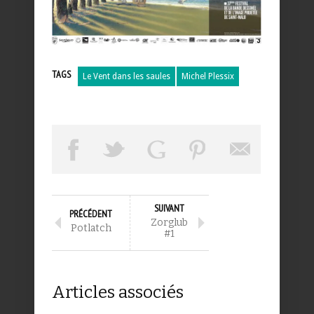
TAGS
Le Vent dans les saules
Michel Plessix
SUIVANT
PRÉCÉDENT
Zorglub
Potlatch
#1
Articles associés