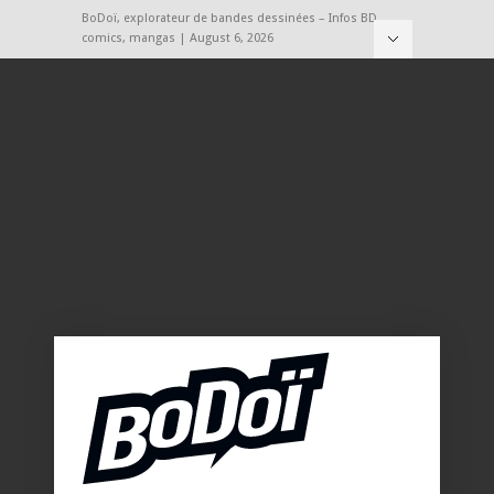
BoDoï, explorateur de bandes dessinées – Infos BD,
comics, mangas | August 6, 2026