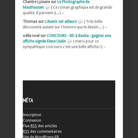
Chantre Lysiane sur
Le Photographe de
Mauthausen
{ Ce roman graphique est de grande
qualité. Il parvient à... } –
Thomas sur
L'Avenir est ailleurs
{ Très belle
découverte autant sur l histoire que le dessin.... } –
odile noel sur
CONCOURS - BD à Bastia : gagnez une
affiche signée Elene Usdin
{ merci pour ce
sympathique concours c'est une belle affiche ! } –
MÉTA
Inscription
Connexion
Flux
RSS
des articles
RSS
des commentaires
Site de WordPress-FR