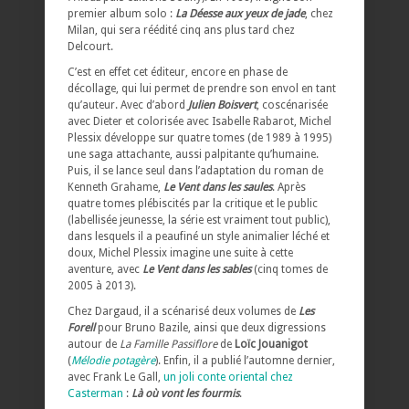
premier album solo :
La Déesse aux yeux de jade
, chez
Milan, qui sera réédité cinq ans plus tard chez
Delcourt.
C’est en effet cet éditeur, encore en phase de
décollage, qui lui permet de prendre son envol en tant
qu’auteur. Avec d’abord
Julien Boisvert
, coscénarisée
avec Dieter et colorisée avec Isabelle Rabarot, Michel
Plessix développe sur quatre tomes (de 1989 à 1995)
une saga attachante, aussi palpitante qu’humaine.
Puis, il se lance seul dans l’adaptation du roman de
Kenneth Grahame,
Le Vent dans les saules
. Après
quatre tomes plébiscités par la critique et le public
(labellisée jeunesse, la série est vraiment tout public),
dans lesquels il a peaufiné un style animalier léché et
doux, Michel Plessix imagine une suite à cette
aventure, avec
Le Vent dans les sables
(cinq tomes de
2005 à 2013).
Chez Dargaud, il a scénarisé deux volumes de
Les
Forell
pour Bruno Bazile, ainsi que deux digressions
autour de
La Famille Passiflore
de
Loïc Jouanigot
(
Mélodie potagère
). Enfin, il a publié l’automne dernier,
avec Frank Le Gall,
un joli conte oriental chez
Casterman
:
Là où vont les fourmis
.