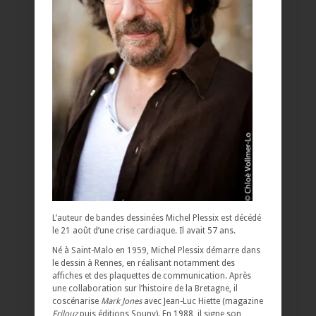
L’auteur de bandes dessinées Michel Plessix est décédé
le 21 août d’une crise cardiaque. Il avait 57 ans.
Né à Saint-Malo en 1959, Michel Plessix démarre dans
le dessin à Rennes, en réalisant notamment des
affiches et des plaquettes de communication. Après
une collaboration sur l’histoire de la Bretagne, il
coscénarise
Mark Jones
avec Jean-Luc Hiette (magazine
Frilouz
puis éditions Souny). En 1988, il signe son