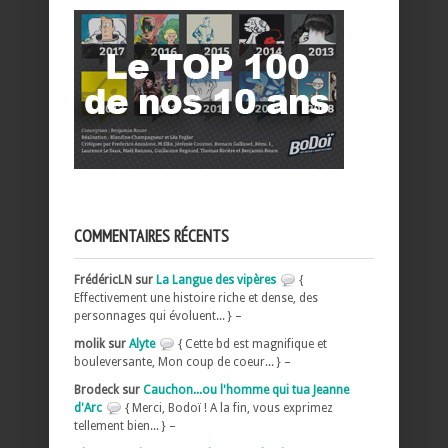
COMMENTAIRES RÉCENTS
FrédéricLN sur
La Langue des vipères
{
Effectivement une histoire riche et dense, des
personnages qui évoluent... } –
molik sur
Alyte
{ Cette bd est magnifique et
bouleversante, Mon coup de coeur... } –
Brodeck sur
Cauchon...ou l'homme qui tua Jeanne
d'Arc
{ Merci, Bodoï ! A la fin, vous exprimez
tellement bien... } –