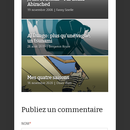
Abirached
19 novembre 2008 | Fanny Sinelle
AJ Dungo : plus qu’une vague,
un tsunami
28 août 2019 | Benjamin Roure
Mes quatre saisons
18 novembre 2020 | Oliver Pratt
Publiez un commentaire
NOM
*