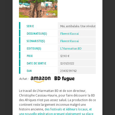
SERIE
Moi, antibalaka. Une révolution paysanne
DESSINATEUR(S)
Florent Kassaï
SCENARISTE(S)
Florent Kassaï
EDITEUR(S)
L'Harmattan BD
PRIX
12.90 €
DATE DE SORTIE
12/01/2022
EAN
2343239762
Achat :
Le travail de L’Harmattan BD et de son directeur,
Christophe Cassiau-Haurie, pour faire découvrir la BD
des Afriques n’est pas assez salué. La production de ce
continent reste largement inconnue malgré une
histoire ancienne,
des festivals et éditeurs locaux, et
une nouvelle génération prenant pleinement sa place