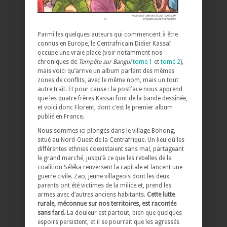
Parmi les quelques auteurs qui commencent à être
connus en Europe, le Centrafricain Didier Kassaï
occupe une vraie place (voir notamment nos
chroniques de
Tempête sur Bangui
tome 1
et
tome 2
),
mais voici qu’arrive un album parlant des mêmes
zones de conflits, avec le même nom, mais un tout
autre trait. Et pour cause : la postface nous apprend
que les quatre frères Kassaï font de la bande dessinée,
et voici donc Florent, dont c’est le premier album
publié en France.
Nous sommes ici plongés dans le village Bohong,
situé au Nord-Ouest de la Centrafrique. Un lieu où les
différentes ethnies coexistaient sans mal, partageant
le grand marché, jusqu’à ce que les rebelles de la
coalition Séléka renversent la capitale et lancent une
guerre civile. Zao, jeune villageois dont les deux
parents ont été victimes de la milice et, prend les
armes avec d’autres anciens habitants.
Cette lutte
rurale, méconnue sur nos territoires, est racontée
sans fard.
La douleur est partout, bien que quelques
espoirs persistent, et il se pourrait que les agressés