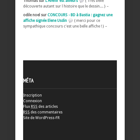
Thomas sur
L'Avenir est ailleurs
{ Très belle
découverte autant sur l histoire que le dessin.... } –
odile noel sur
CONCOURS - BD à Bastia : gagnez une
affiche signée Elene Usdin
{ merci pour ce
sympathique concours c'est une belle affiche ! } –
MÉTA
Inscription
Connexion
Flux
RSS
des articles
RSS
des commentaires
Site de WordPress-FR