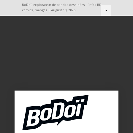
BoDoï, explorateur de bandes dessinées – Infos BD,
comics, mangas | August 10, 2026