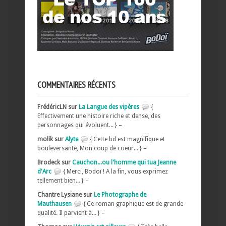
COMMENTAIRES RÉCENTS
FrédéricLN sur
La Langue des vipères
{
Effectivement une histoire riche et dense, des
personnages qui évoluent... } –
molik sur
Alyte
{ Cette bd est magnifique et
bouleversante, Mon coup de coeur... } –
Brodeck sur
Cauchon...ou l'homme qui tua Jeanne
d'Arc
{ Merci, Bodoï ! A la fin, vous exprimez
tellement bien... } –
Chantre Lysiane sur
Le Photographe de
Mauthausen
{ Ce roman graphique est de grande
qualité. Il parvient à... } –