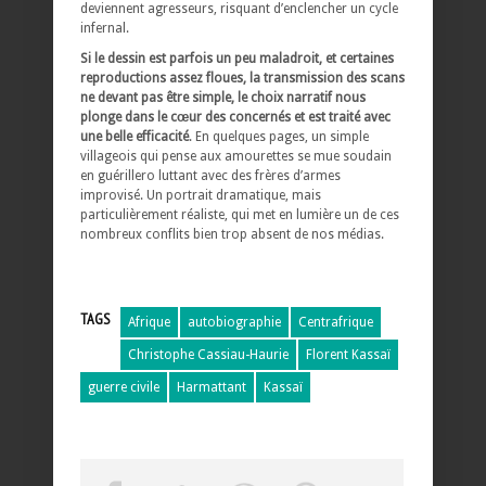
deviennent agresseurs, risquant d’enclencher un cycle
infernal.
Si le dessin est parfois un peu maladroit, et certaines
reproductions assez floues, la transmission des scans
ne devant pas être simple, le choix narratif nous
plonge dans le cœur des concernés et est traité avec
une belle efficacité
. En quelques pages, un simple
villageois qui pense aux amourettes se mue soudain
en guérillero luttant avec des frères d’armes
improvisé. Un portrait dramatique, mais
particulièrement réaliste, qui met en lumière un de ces
nombreux conflits bien trop absent de nos médias.
TAGS
Afrique
autobiographie
Centrafrique
Christophe Cassiau-Haurie
Florent Kassaï
guerre civile
Harmattant
Kassaï