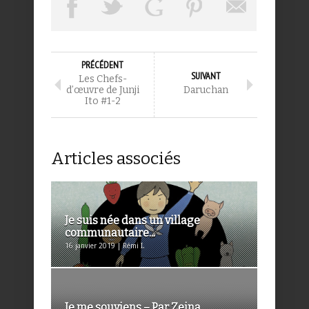
PRÉCÉDENT
SUIVANT
Les Chefs-
d’œuvre de Junji
Daruchan
Ito #1-2
Articles associés
Je suis née dans un village
communautaire...
16 janvier 2019 | Rémi I.
Je me souviens – Par Zeina