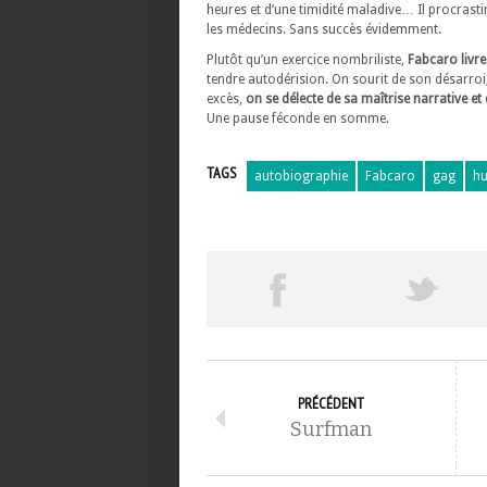
heures et d’une timidité maladive… Il procrasti
les médecins. Sans succès évidemment.
Plutôt qu’un exercice nombriliste,
Fabcaro livre
tendre autodérision. On sourit de son désarroi
excès,
on se délecte de sa maîtrise narrative et 
Une pause féconde en somme.
TAGS
autobiographie
Fabcaro
gag
h
PRÉCÉDENT
Surfman