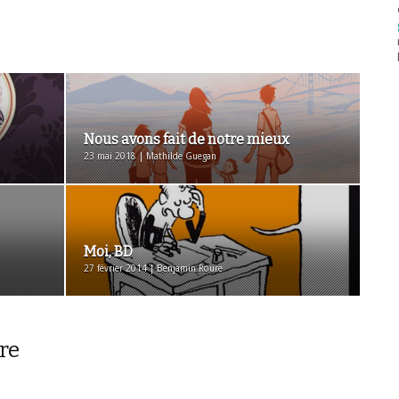
Nous avons fait de notre mieux
23 mai 2018 | Mathilde Guegan
Moi, BD
27 février 2014 | Benjamin Roure
re