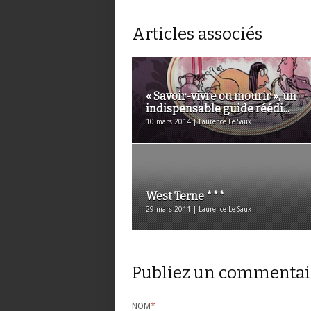
Articles associés
« Savoir-vivre ou mourir », un
indispensable guide réédi...
10 mars 2014 | Laurence Le Saux
West Terne ***
29 mars 2011 | Laurence Le Saux
Publiez un commentai
NOM
*