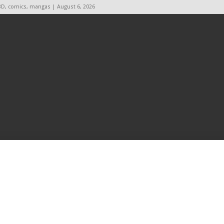
BD, comics, mangas | August 6, 2026