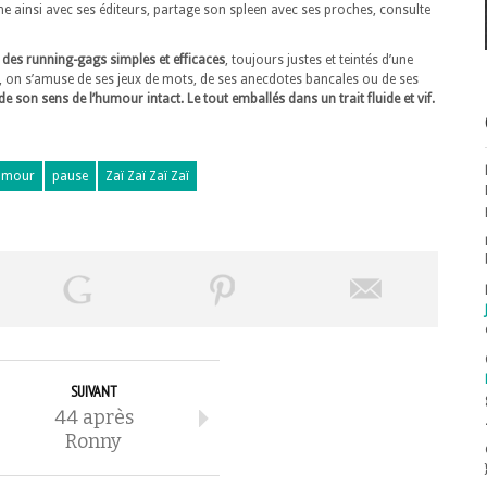
ne ainsi avec ses éditeurs, partage son spleen avec ses proches, consulte
 des running-gags simples et efficaces
, toujours justes et teintés d’une
, on s’amuse de ses jeux de mots, de ses anecdotes bancales ou de ses
de son sens de l’humour intact. Le tout emballés dans un trait fluide et vif.
umour
pause
Zaï Zaï Zaï Zaï
SUIVANT
44 après
Ronny