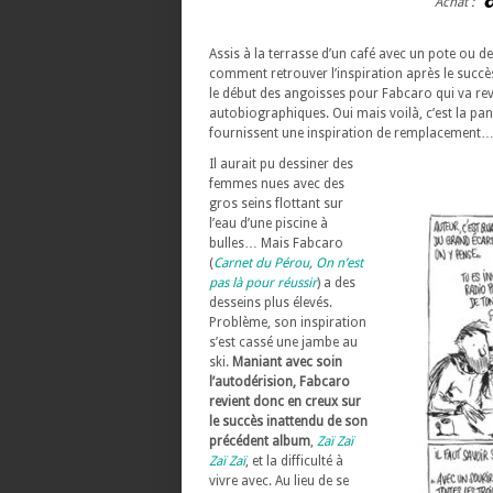
Achat :
Assis à la terrasse d’un café avec un pote ou d
comment retrouver l’inspiration après le succ
le début des angoisses pour Fabcaro qui va reven
autobiographiques. Oui mais voilà, c’est la panne
fournissent une inspiration de remplacement
Il aurait pu dessiner des
femmes nues avec des
gros seins flottant sur
l’eau d’une piscine à
bulles… Mais Fabcaro
(
Carnet du Pérou
,
On n’est
pas là pour réussir
) a des
desseins plus élevés.
Problème, son inspiration
s’est cassé une jambe au
ski.
Maniant avec soin
l’autodérision, Fabcaro
revient donc en creux sur
le succès inattendu de son
précédent album
,
Zaï Zaï
Zaï Zaï
, et la difficulté à
vivre avec. Au lieu de se