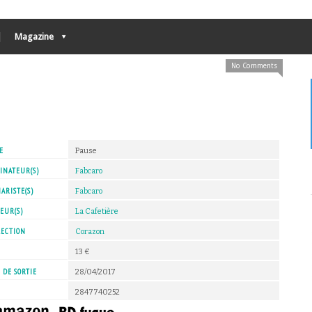
Magazine
No Comments
E
Pause
INATEUR(S)
Fabcaro
ARISTE(S)
Fabcaro
EUR(S)
La Cafetière
LECTION
Corazon
X
13 €
 DE SORTIE
28/04/2017
2847740252