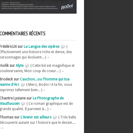
COMMENTAIRES RÉCENTS
FrédéricLN sur
La Langue des vipères
{
Effectivement une histoire riche et dense, des
personnages qui évoluent... } –
molik sur
Alyte
{ Cette bd est magnifique et
bouleversante, Mon coup de coeur... } –
Brodeck sur
Cauchon...ou l'homme qui tua
Jeanne d'Arc
{ Merci, Bodoï ! A la fin, vous
exprimez tellement bien... } –
Chantre Lysiane sur
Le Photographe de
Mauthausen
{ Ce roman graphique est de
grande qualité. Il parvient à... } –
Thomas sur
L'Avenir est ailleurs
{ Très belle
découverte autant sur l histoire que le dessin....
} –