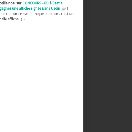
odile noel sur
CONCOURS - BD à Bastia :
gagnez une affiche signée Elene Usdin
{
merci pour ce sympathique concours c'est une
belle affiche ! } –