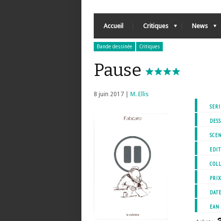
Accueil
Critiques
News
Bande dessinée
Critiques
Pause
8 juin 2017 |
M. Ellis
SERI
DESS
SCEN
EDIT
COL
PRI
DATE
EAN