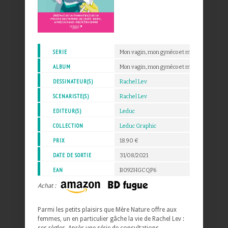
SERIE
Mon vagin, mon gynéco et moi
ALBUM
Mon vagin, mon gynéco et moi
DESSINATEUR(S)
Rachel Lev
SCENARISTE(S)
Rachel Lev
EDITEUR(S)
Leduc
COLLECTION
Leduc Graphic
PRIX
18.90 €
DATE DE SORTIE
31/08/2021
EAN
B092HGCQP6
Achat :
Parmi les petits plaisirs que Mère Nature offre aux
femmes, un en particulier gâche la vie de Rachel Lev :
ses règles. Après une série de consultations