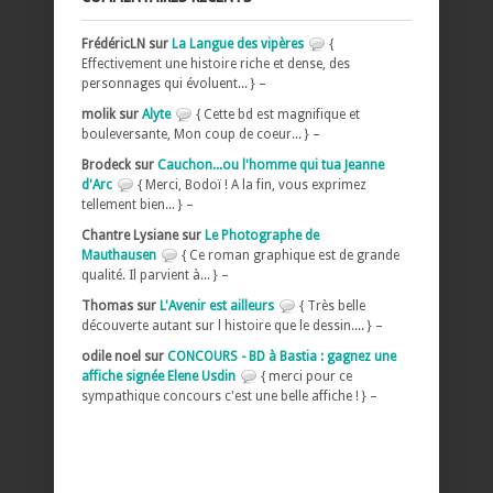
FrédéricLN sur
La Langue des vipères
{
Effectivement une histoire riche et dense, des
personnages qui évoluent... } –
molik sur
Alyte
{ Cette bd est magnifique et
bouleversante, Mon coup de coeur... } –
Brodeck sur
Cauchon...ou l'homme qui tua Jeanne
d'Arc
{ Merci, Bodoï ! A la fin, vous exprimez
tellement bien... } –
Chantre Lysiane sur
Le Photographe de
Mauthausen
{ Ce roman graphique est de grande
qualité. Il parvient à... } –
Thomas sur
L'Avenir est ailleurs
{ Très belle
découverte autant sur l histoire que le dessin.... } –
odile noel sur
CONCOURS - BD à Bastia : gagnez une
affiche signée Elene Usdin
{ merci pour ce
sympathique concours c'est une belle affiche ! } –