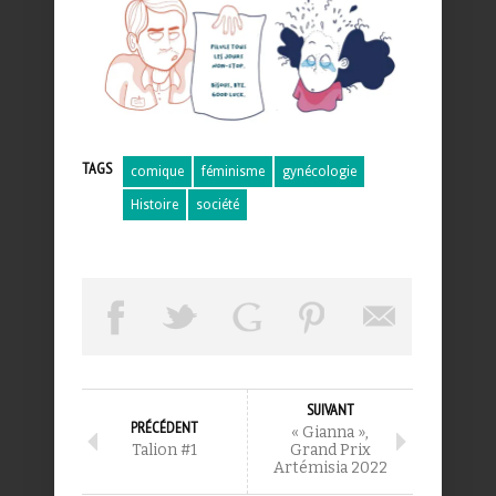
TAGS
comique
féminisme
gynécologie
Histoire
société
SUIVANT
PRÉCÉDENT
« Gianna »,
Talion #1
Grand Prix
Artémisia 2022