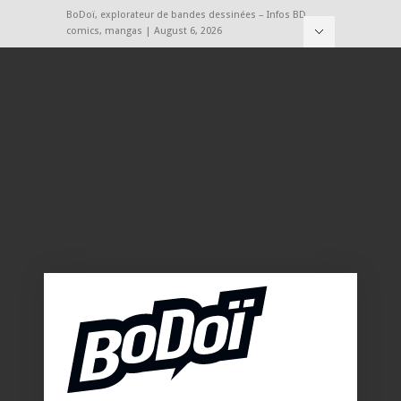
BoDoï, explorateur de bandes dessinées – Infos BD,
comics, mangas | August 6, 2026