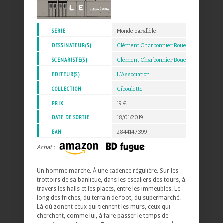
SERIE
Monde parallèle
DESSINATEUR(S)
Clément Charbonnier Bouet
SCENARISTE(S)
Clément Charbonnier Bouet
EDITEUR(S)
L'Association
COLLECTION
Ciboulette
PRIX
19 €
DATE DE SORTIE
18/01/2019
EAN
2844147399
Achat :
Un homme marche. À une cadence régulière. Sur les
trottoirs de sa banlieue, dans les escaliers des tours, à
travers les halls et les places, entre les immeubles. Le
long des friches, du terrain de foot, du supermarché.
Là où zonent ceux qui tiennent les murs, ceux qui
cherchent, comme lui, à faire passer le temps de