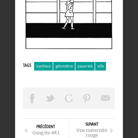
TAGS
banlieue
géométrie
pauvreté
ville
SUIVANT
PRÉCÉDENT
Une maternité
Gung Ho #4.1
rouge