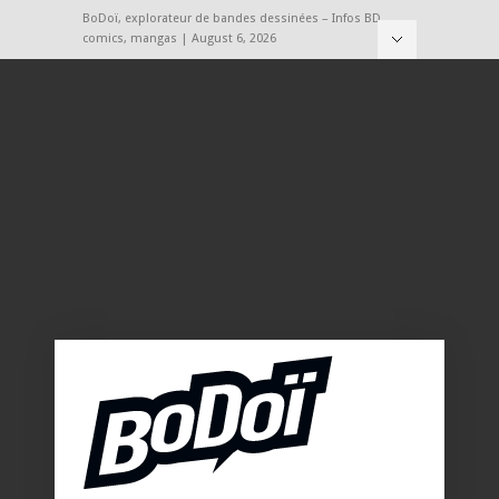
BoDoï, explorateur de bandes dessinées – Infos BD,
comics, mangas | August 6, 2026