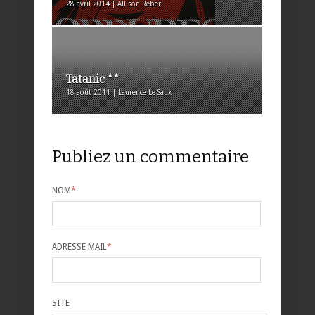
28 avril 2014 | Allison Reber
Tatanic **
18 août 2011 | Laurence Le Saux
Publiez un commentaire
NOM
*
ADRESSE MAIL
*
SITE