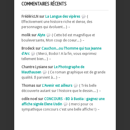
COMMENTAIRES RÉCENTS
FrédéricLN sur
La Langue des vipères
{
Effectivement une histoire riche et dense, des
personnages qui évoluent... } –
molik sur
Alyte
{ Cette bd est magnifique et
bouleversante, Mon coup de coeur... } –
Brodeck sur
Cauchon...ou l'homme qui tua Jeanne
d'Arc
{ Merci, Bodoï ! A la fin, vous exprimez
tellement bien... } –
Chantre Lysiane sur
Le Photographe de
Mauthausen
{ Ce roman graphique est de grande
qualité. Il parvient à... } –
Thomas sur
L'Avenir est ailleurs
{ Très belle
découverte autant sur l histoire que le dessin.... } –
odile noel sur
CONCOURS - BD à Bastia : gagnez une
affiche signée Elene Usdin
{ merci pour ce
sympathique concours c'est une belle affiche ! } –