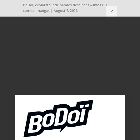
BoDoï, explorateur de bandes dessinées – Infos BD,
comics, mangas | August 7, 2026