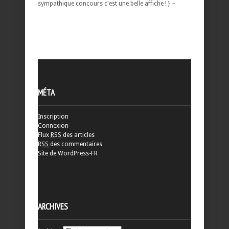
sympathique concours c'est une belle affiche ! } –
MÉTA
Inscription
Connexion
Flux
RSS
des articles
RSS
des commentaires
Site de WordPress-FR
ARCHIVES