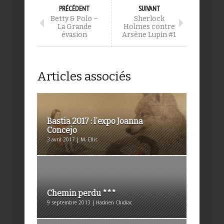
PRÉCÉDENT
SUIVANT
Betty & Polo –
Sherlock
La Grande
Holmes contre
évasion
Arsène Lupin #1
Articles associés
Bastia 2017 : l’expo Joanna
Concejo
3 avril 2017 | M. Ellis
Chemin perdu ***
9 septembre 2013 | Hadrien Chidiac