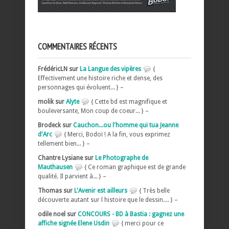
COMMENTAIRES RÉCENTS
FrédéricLN sur
La Langue des vipères
{
Effectivement une histoire riche et dense, des
personnages qui évoluent... } –
molik sur
Alyte
{ Cette bd est magnifique et
bouleversante, Mon coup de coeur... } –
Brodeck sur
Cauchon...ou l'homme qui tua Jeanne
d'Arc
{ Merci, Bodoï ! A la fin, vous exprimez
tellement bien... } –
Chantre Lysiane sur
Le Photographe de
Mauthausen
{ Ce roman graphique est de grande
qualité. Il parvient à... } –
Thomas sur
L'Avenir est ailleurs
{ Très belle
découverte autant sur l histoire que le dessin.... } –
odile noel sur
CONCOURS - BD à Bastia : gagnez une
affiche signée Elene Usdin
{ merci pour ce