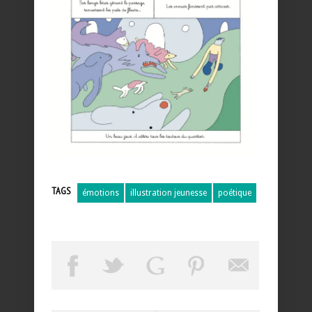
TAGS
émotions
illustration jeunesse
poétique