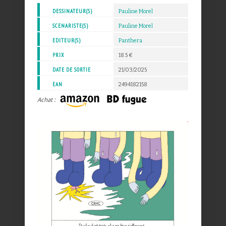
DESSINATEUR(S)
Pauline Morel
SCENARISTE(S)
Pauline Morel
EDITEUR(S)
Panthera
PRIX
18.5 €
DATE DE SORTIE
21/03/2025
EAN
2494182158
Achat :