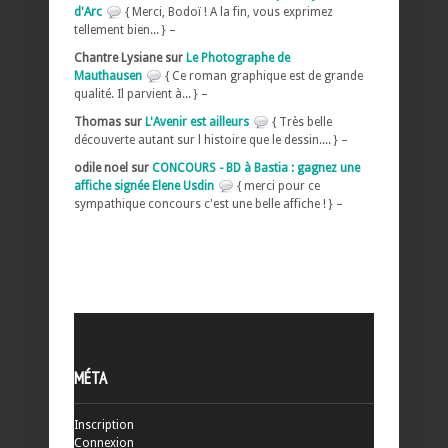
d'Arc
{ Merci, Bodoï ! A la fin, vous exprimez
tellement bien... } –
Chantre Lysiane sur
Le Photographe de
Mauthausen
{ Ce roman graphique est de grande
qualité. Il parvient à... } –
Thomas sur
L'Avenir est ailleurs
{ Très belle
découverte autant sur l histoire que le dessin.... } –
odile noel sur
CONCOURS - BD à Bastia : gagnez une
affiche signée Elene Usdin
{ merci pour ce
sympathique concours c'est une belle affiche ! } –
MÉTA
Inscription
Connexion