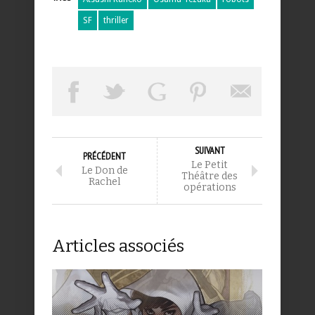
SF
thriller
SUIVANT
PRÉCÉDENT
Le Petit
Le Don de
Théâtre des
Rachel
opérations
Articles associés