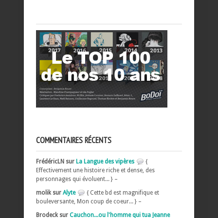
COMMENTAIRES RÉCENTS
FrédéricLN sur
La Langue des vipères
{
Effectivement une histoire riche et dense, des
personnages qui évoluent... } –
molik sur
Alyte
{ Cette bd est magnifique et
bouleversante, Mon coup de coeur... } –
Brodeck sur
Cauchon...ou l'homme qui tua Jeanne