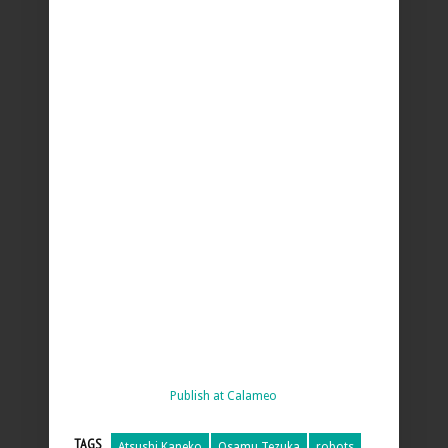
Publish at Calameo
TAGS
Atsushi Kaneko
Osamu Tezuka
robots