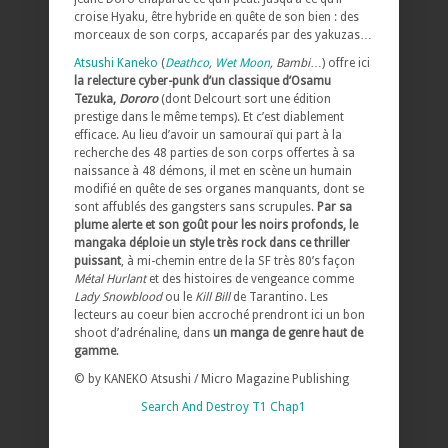
croise Hyaku, être hybride en quête de son bien : des
morceaux de son corps, accaparés par des yakuzas…
Atsushi Kaneko
(
Deathco
,
Wet Moon
, Bambi
…) offre ici
la relecture cyber-punk d’un classique d’Osamu
Tezuka,
Dororo
(dont Delcourt sort une édition
prestige dans le même temps). Et c’est diablement
efficace. Au lieu d’avoir un samouraï qui part à la
recherche des 48 parties de son corps offertes à sa
naissance à 48 démons, il met en scène un humain
modifié en quête de ses organes manquants, dont se
sont affublés des gangsters sans scrupules.
Par sa
plume alerte et son goût pour les noirs profonds, le
mangaka déploie un style très rock dans ce thriller
puissant
, à mi-chemin entre de la SF très 80’s façon
Métal Hurlant
et des histoires de vengeance comme
Lady Snowblood
ou le
Kill Bill
de Tarantino. Les
lecteurs au coeur bien accroché prendront ici un bon
shoot d’adrénaline, dans
un manga de genre haut de
gamme
.
© by KANEKO Atsushi / Micro Magazine Publishing
Search And Destroy T1 Chap1