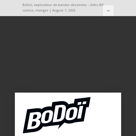
BoDoï, explorateur de bandes dessinées – Infos BD,
comics, mangas | August 7, 2026