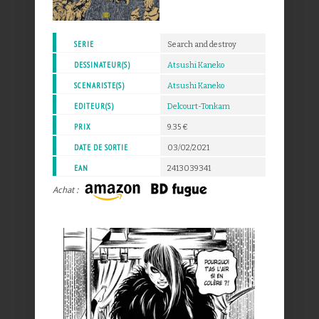
SERIE
Search and destroy
DESSINATEUR(S)
Atsushi Kaneko
SCENARISTE(S)
Atsushi Kaneko
EDITEUR(S)
Delcourt-Tonkam
PRIX
9.35 €
DATE DE SORTIE
03/02/2021
EAN
2413039341
Achat :