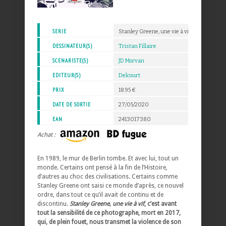
SERIE
Stanley Greene, une vie à vif
DESSINATEUR(S)
Tristan Fillaire
SCENARISTE(S)
JD Morvan
EDITEUR(S)
Delcourt
PRIX
18.95 €
DATE DE SORTIE
27/05/2020
EAN
2413017380
Achat :
En 1989, le mur de Berlin tombe. Et avec lui, tout un
monde. Certains ont pensé à la fin de l’Histoire,
d’autres au choc des civilisations. Certains comme
Stanley Greene ont saisi ce monde d’après, ce nouvel
ordre, dans tout ce qu’il avait de continu et de
discontinu.
Stanley Greene, une vie à vif
, c’est avant
tout la sensibilité de ce photographe, mort en 2017,
qui, de plein fouet, nous transmet la violence de son