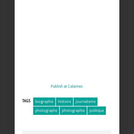
Publish at Calameo
TAGS
biographie
Histoire
journalisme
photographe
photographie
politique