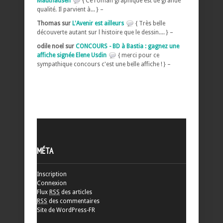
Mauthausen
{ Ce roman graphique est de grande
qualité. Il parvient à... } –
Thomas sur
L'Avenir est ailleurs
{ Très belle
découverte autant sur l histoire que le dessin.... } –
odile noel sur
CONCOURS - BD à Bastia : gagnez une
affiche signée Elene Usdin
{ merci pour ce
sympathique concours c'est une belle affiche ! } –
MÉTA
Inscription
Connexion
Flux
RSS
des articles
RSS
des commentaires
Site de WordPress-FR