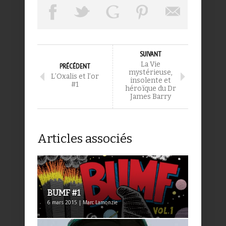
SUIVANT
La Vie
PRÉCÉDENT
mystérieuse,
L’Oxalis et l’or
insolente et
#1
héroïque du Dr
James Barry
Articles associés
BUMF #1
6 mars 2015 | Marc Lamonzie