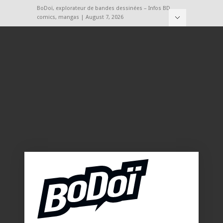
BoDoï, explorateur de bandes dessinées – Infos BD,
comics, mangas | August 7, 2026