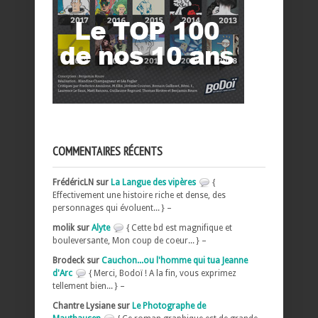
COMMENTAIRES RÉCENTS
FrédéricLN sur
La Langue des vipères
{
Effectivement une histoire riche et dense, des
personnages qui évoluent... } –
molik sur
Alyte
{ Cette bd est magnifique et
bouleversante, Mon coup de coeur... } –
Brodeck sur
Cauchon...ou l'homme qui tua Jeanne
d'Arc
{ Merci, Bodoï ! A la fin, vous exprimez
tellement bien... } –
Chantre Lysiane sur
Le Photographe de