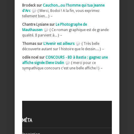
Brodeck sur
Cauchon...ou l'homme qui tua Jeanne
d'Arc
{ Merci, Bodoï ! A la fin, vous exprimez
tellement bien... } –
Chantre Lysiane sur
Le Photographe de
Mauthausen
{ Ce roman graphique est de grande
qualité. Il parvient à... } –
Thomas sur
L'Avenir est ailleurs
{ Très belle
découverte autant sur l histoire que le dessin.... } –
odile noel sur
CONCOURS - BD à Bastia : gagnez une
affiche signée Elene Usdin
{ merci pour ce
sympathique concours c'est une belle affiche ! } –
MÉTA