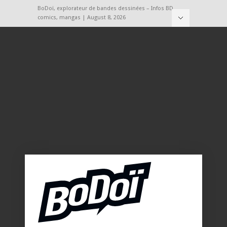
BoDoï, explorateur de bandes dessinées – Infos BD,
comics, mangas | August 8, 2026