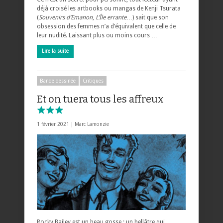
déjà croisé les artbooks ou mangas de Kenji Tsurata
(
Souvenirs d’Emanon
,
L’Île errante
…) sait que son
obsession des femmes n’a d’équivalent que celle de
leur nudité. Laissant plus ou moins cours …
Lire la suite
Bande dessinée
Critiques
Et on tuera tous les affreux
1 février 2021 |
Marc Lamonzie
Rocky Bailey est un beau gosse : un bellâtre qui