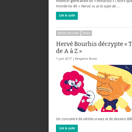
médecin généraliste un « infRactus » ! Alors que
monde lui dit
« Hervé, tu as le sujet de …
Lire la suite
Bande dessinée
News
Hervé Bourhis décrypte «
de A à Z »
1 juin 2017 |
Benjamin Roure
Un concentré de vérités vraies et de dessins dél
Lire la suite