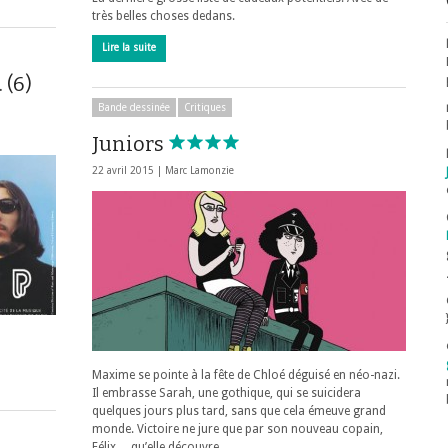
très belles choses dedans.
Lire la suite
 (6)
Bande dessinée
Critiques
Juniors
22 avril 2015 |
Marc Lamonzie
Maxime se pointe à la fête de Chloé déguisé en néo-nazi.
Il embrasse Sarah, une gothique, qui se suicidera
quelques jours plus tard, sans que cela émeuve grand
monde. Victoire ne jure que par son nouveau copain,
Félix… qu’elle découvre …