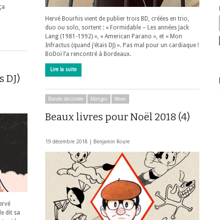
ça
Hervé Bourhis vient de publier trois BD, créées en trio,
duo ou solo, sortent : « Formidable – Les années Jack
Lang (1981-1992) », « American Parano », et « Mon
Infractus (quand j’étais DJ) ». Pas mal pour un cardiaque !
BoDoï l’a rencontré à Bordeaux.
Lire la suite
s DJ)
Bande dessinée
Mangas
News
Beaux livres pour Noël 2018 (4)
19 décembre 2018 |
Benjamin Roure
ervé
e dit sa