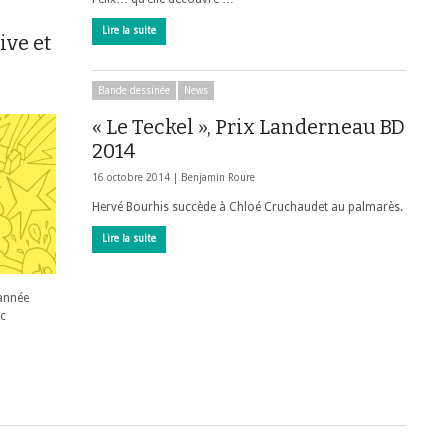
Lire la suite
ive et
Bande dessinée
News
« Le Teckel », Prix Landerneau BD
2014
16 octobre 2014 |
Benjamin Roure
Hervé Bourhis succède à Chloé Cruchaudet au palmarès.
Lire la suite
 année
ec