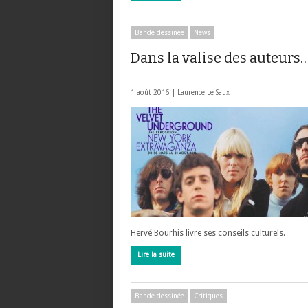
Bande dessinée
News
Dans la valise des auteurs…
1 août 2016 |
Laurence Le Saux
Hervé Bourhis livre ses conseils culturels.
Lire la suite
Bande dessinée
Critiques