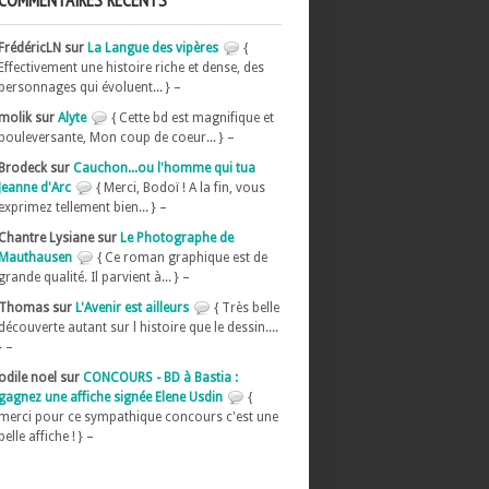
COMMENTAIRES RÉCENTS
FrédéricLN sur
La Langue des vipères
{
Effectivement une histoire riche et dense, des
personnages qui évoluent... } –
molik sur
Alyte
{ Cette bd est magnifique et
bouleversante, Mon coup de coeur... } –
Brodeck sur
Cauchon...ou l'homme qui tua
Jeanne d'Arc
{ Merci, Bodoï ! A la fin, vous
exprimez tellement bien... } –
Chantre Lysiane sur
Le Photographe de
Mauthausen
{ Ce roman graphique est de
grande qualité. Il parvient à... } –
Thomas sur
L'Avenir est ailleurs
{ Très belle
découverte autant sur l histoire que le dessin....
} –
odile noel sur
CONCOURS - BD à Bastia :
gagnez une affiche signée Elene Usdin
{
merci pour ce sympathique concours c'est une
belle affiche ! } –