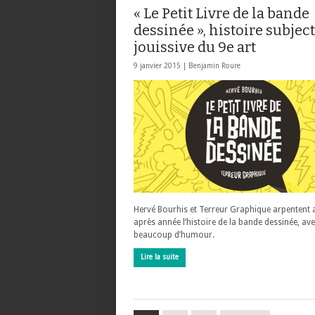
« Le Petit Livre de la bande
dessinée », histoire subject
jouissive du 9e art
9 janvier 2015 |
Benjamin Roure
Hervé Bourhis et Terreur Graphique arpentent
après année l’histoire de la bande dessinée, av
beaucoup d’humour.
Lire la suite