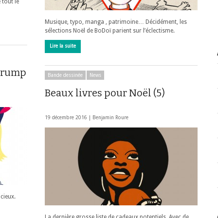
 tout le
Musique, typo, manga , patrimoine… Décidément, les
sélections Noël de BoDoï parient sur l’éclectisme.
Lire la suite
 Trump
Bande dessinée
News
Beaux livres pour Noël (5)
19 décembre 2016 |
Benjamin Roure
icieux.
La dernière grosse liste de cadeaux potentiels. Avec de