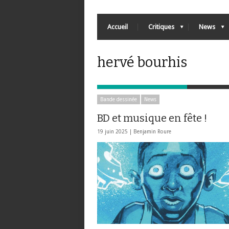
Accueil
Critiques
News
hervé bourhis
Bande dessinée
News
BD et musique en fête !
19 juin 2025 |
Benjamin Roure