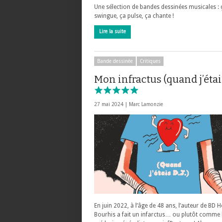
Une sélection de bandes dessinées musicales : 
swingue, ça pulse, ça chante !
Lire la suite
Bande dessinée
Critiques
Mon infractus (quand j’étai
27 mai 2024 |
Marc Lamonzie
En juin 2022, à l’âge de 48 ans, l’auteur de BD H
Bourhis a fait un infarctus… ou plutôt comme l