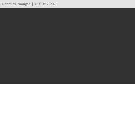
BD, comics, mangas | August 7, 2026