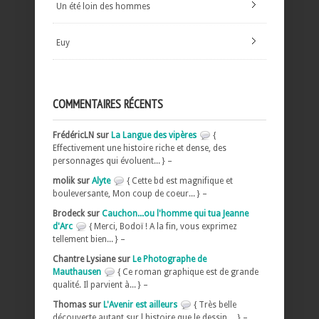
Un été loin des hommes
Euy
COMMENTAIRES RÉCENTS
FrédéricLN sur
La Langue des vipères
{
Effectivement une histoire riche et dense, des
personnages qui évoluent... } –
molik sur
Alyte
{ Cette bd est magnifique et
bouleversante, Mon coup de coeur... } –
Brodeck sur
Cauchon...ou l'homme qui tua Jeanne
d'Arc
{ Merci, Bodoï ! A la fin, vous exprimez
tellement bien... } –
Chantre Lysiane sur
Le Photographe de
Mauthausen
{ Ce roman graphique est de grande
qualité. Il parvient à... } –
Thomas sur
L'Avenir est ailleurs
{ Très belle
découverte autant sur l histoire que le dessin.... } –