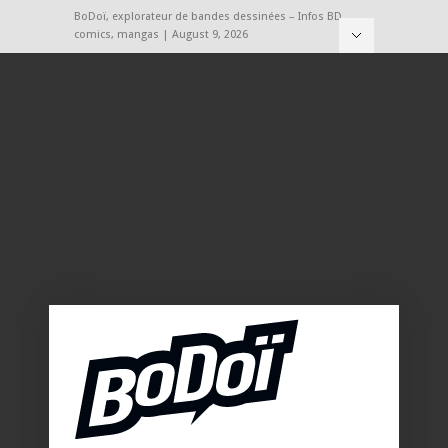
BoDoï, explorateur de bandes dessinées – Infos BD,
comics, mangas | August 9, 2026