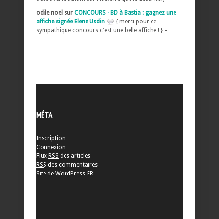
odile noel sur
CONCOURS - BD à Bastia : gagnez une
affiche signée Elene Usdin
{ merci pour ce
sympathique concours c'est une belle affiche ! } –
MÉTA
Inscription
Connexion
Flux
RSS
des articles
RSS
des commentaires
Site de WordPress-FR