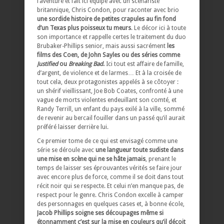
l’aventure et fait ici équipe avec un scénariste
britannique, Chris Condon, pour raconter avec brio
une sordide histoire de petites crapules au fin fond
d’un Texas plus poisseux tu meurs
. Le décor ici à toute
son importance et rappelle certes le traitement du duo
Brubaker-Phillips senior, mais aussi sacrément
les
films des Coen, de John Sayles ou des séries comme
Justified
ou
Breaking Bad
.
Ici tout est affaire de famille,
d’argent, de violence et de larmes… Et à la croisée de
tout cela, deux protagonistes appelés à se côtoyer :
un shérif vieillissant, Joe Bob Coates, confronté à une
vague de morts violentes endeuillant son comté, et
Randy Terrill, un enfant du pays exilé à la ville, sommé
de revenir au bercail fouiller dans un passé qu’il aurait
préféré laisser derrière lui.
Ce premier tome de ce qui est envisagé comme une
série se déroule avec
une langueur toute sudiste dans
une mise en scène qui ne se hâte jamais
, prenant le
temps de laisser ses éprouvantes vérités se faire jour
avec encore plus de force, comme il se doit dans tout
récit noir qui se respecte. Et celui n’en manque pas, de
respect pour le genre. Chris Condon excelle à camper
des personnages en quelques cases et, à bonne école,
Jacob Phillips soigne ses découpages même si
étonnamment c’est sur la mise en couleurs qu’il déçoit