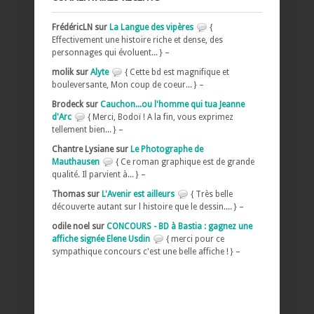
FrédéricLN sur
La Langue des vipères
{
Effectivement une histoire riche et dense, des
personnages qui évoluent... } –
molik sur
Alyte
{ Cette bd est magnifique et
bouleversante, Mon coup de coeur... } –
Brodeck sur
Cauchon...ou l'homme qui tua Jeanne
d'Arc
{ Merci, Bodoï ! A la fin, vous exprimez
tellement bien... } –
Chantre Lysiane sur
Le Photographe de
Mauthausen
{ Ce roman graphique est de grande
qualité. Il parvient à... } –
Thomas sur
L'Avenir est ailleurs
{ Très belle
découverte autant sur l histoire que le dessin.... } –
odile noel sur
CONCOURS - BD à Bastia : gagnez une
affiche signée Elene Usdin
{ merci pour ce
sympathique concours c'est une belle affiche ! } –