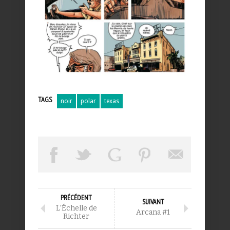
TAGS
noir
polar
texas
PRÉCÉDENT
SUIVANT
L’Échelle de
Arcana #1
Richter