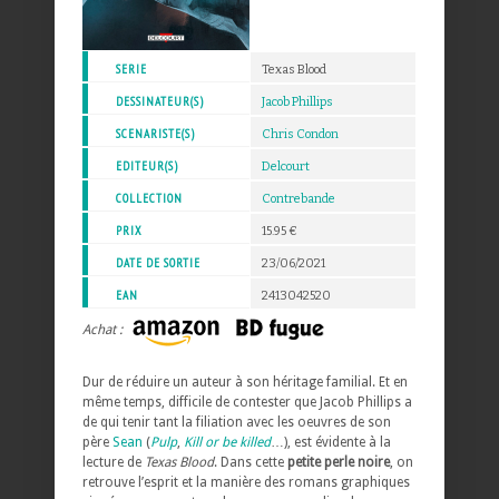
SERIE
Texas Blood
DESSINATEUR(S)
Jacob Phillips
SCENARISTE(S)
Chris Condon
EDITEUR(S)
Delcourt
COLLECTION
Contrebande
PRIX
15.95 €
DATE DE SORTIE
23/06/2021
EAN
2413042520
Achat :
Dur de réduire un auteur à son héritage familial. Et en
même temps, difficile de contester que Jacob Phillips a
de qui tenir tant la filiation avec les oeuvres de son
père
Sean
(
Pulp
,
Kill or be killed
…), est évidente à la
lecture de
Texas Blood
. Dans cette
petite perle noire
, on
retrouve l’esprit et la manière des romans graphiques