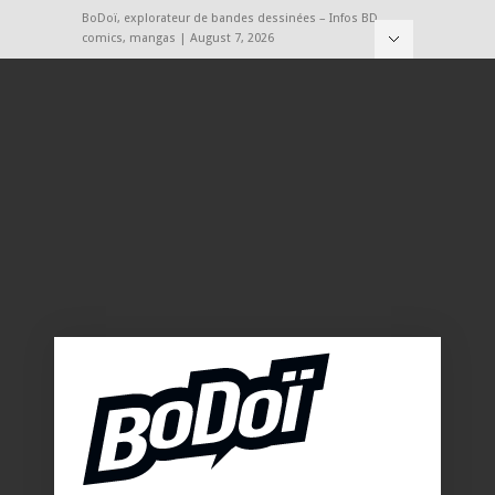
BoDoï, explorateur de bandes dessinées – Infos BD,
comics, mangas | August 7, 2026