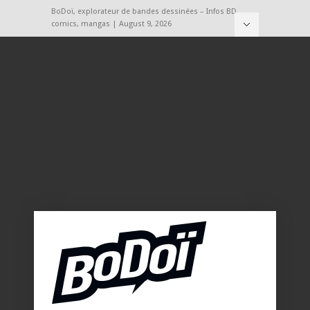
BoDoï, explorateur de bandes dessinées – Infos BD,
comics, mangas | August 9, 2026