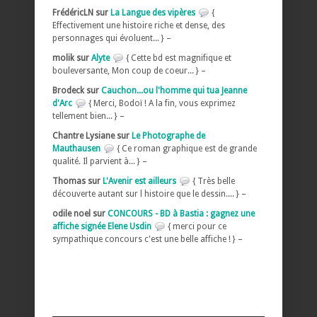
FrédéricLN sur
La Langue des vipères
{
Effectivement une histoire riche et dense, des
personnages qui évoluent... } –
molik sur
Alyte
{ Cette bd est magnifique et
bouleversante, Mon coup de coeur... } –
Brodeck sur
Cauchon...ou l'homme qui tua Jeanne
d'Arc
{ Merci, Bodoï ! A la fin, vous exprimez
tellement bien... } –
Chantre Lysiane sur
Le Photographe de
Mauthausen
{ Ce roman graphique est de grande
qualité. Il parvient à... } –
Thomas sur
L'Avenir est ailleurs
{ Très belle
découverte autant sur l histoire que le dessin.... } –
odile noel sur
CONCOURS - BD à Bastia : gagnez une
affiche signée Elene Usdin
{ merci pour ce
sympathique concours c'est une belle affiche ! } –