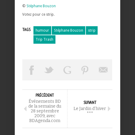
©
Stéphane Bouzon
Votez pour ce strip.
TAGS
humour
Stéphane Bouzon
strip
Trip Trash
PRÉCÉDENT
Événements BD
SUIVANT
de la semaine du
Le Jardin d’hiver
28 septembre
***
2009, avec
BDAgenda.com