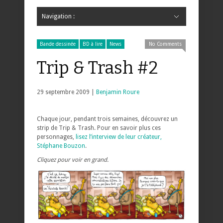
Navigation :
Hide Navigation
Accueil
Critiques
Bande dessinée
Comics
Jeunesse
Mangas
News
Bande dessinée
Comics
Manga
Jeunesse
Magazine
Bande dessinée
Comics
Jeunesse
Mangas
Bande dessinée
BD à lire
News
No Comments
Trip & Trash #2
29 septembre 2009 |
Benjamin Roure
Chaque jour, pendant trois semaines, découvrez un
strip de Trip & Trash. Pour en savoir plus ces
personnages,
lisez l’interview de leur créateur,
Stéphane Bouzon
.
Cliquez pour voir en grand.