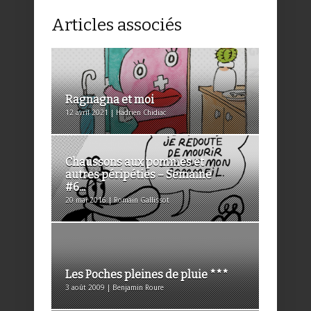
Articles associés
Ragnagna et moi
12 avril 2021 | Hadrien Chidiac
Chaussons aux pommes et
autres péripéties – Semaine
#6...
20 mai 2016 | Romain Gallissot
Les Poches pleines de pluie ***
3 août 2009 | Benjamin Roure