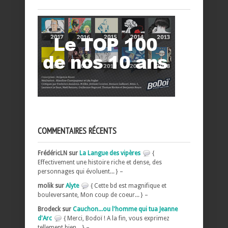
COMMENTAIRES RÉCENTS
FrédéricLN sur
La Langue des vipères
{
Effectivement une histoire riche et dense, des
personnages qui évoluent... } –
molik sur
Alyte
{ Cette bd est magnifique et
bouleversante, Mon coup de coeur... } –
Brodeck sur
Cauchon...ou l'homme qui tua Jeanne
d'Arc
{ Merci, Bodoï ! A la fin, vous exprimez
tellement bien... } –