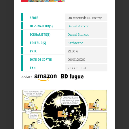
SERIE
Un auteur de BD en trop
DESSINATEUR(S)
Daniel Blancou
SCENARISTE(S)
Daniel Blancou
EDITEUR(S)
Sarbacane
PRIX
22.50 €
DATE DE SORTIE
08/01/2020
EAN
237731385X
Achat :