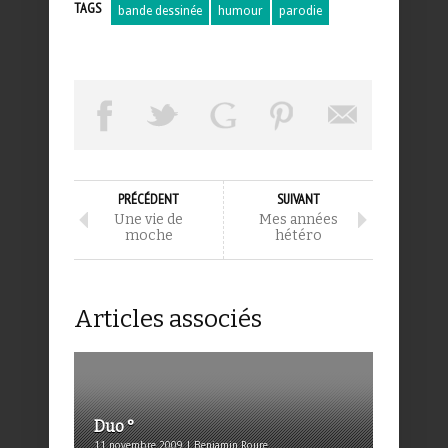
TAGS
bande dessinée
humour
parodie
PRÉCÉDENT
SUIVANT
Une vie de
Mes années
moche
hétéro
Articles associés
Duo °
11 novembre 2009 | Benjamin Roure