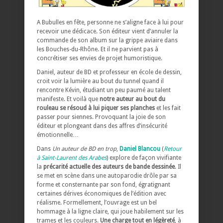
A Bubulles en fête, personne ne s’aligne face à lui pour
recevoir une dédicace. Son éditeur vient d’annuler la
commande de son album sur la grippe aviaire dans
les Bouches-du-Rhône. Et il ne parvient pas à
concrétiser ses envies de projet humoristique.
Daniel, auteur de BD et professeur en école de dessin,
croit voir la lumière au bout du tunnel quand il
rencontre Kévin, étudiant un peu paumé au talent
manifeste. Et voilà que
notre auteur au bout du
rouleau se résoud à lui piquer ses planches
et les fait
passer pour siennes. Provoquant la joie de son
éditeur et plongeant dans des affres d’insécurité
émotionnelle…
Dans
Un auteur de BD en trop
,
Daniel Blancou
(
Retour
à Saint-Laurent des Arabes
) explore de façon vivifiante
la
précarité actuelle des auteurs de bande dessinée
. Il
se met en scène dans une autoparodie drôle par sa
forme et consternante par son fond, égratignant
certaines dérives économiques de l’édition avec
réalisme. Formellement, l’ouvrage est un bel
hommage à la ligne claire, qui joue habilement sur les
trames et les couleurs.
Une charge tout en légèreté
, à