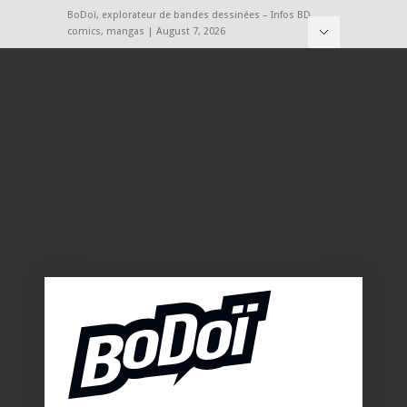
BoDoï, explorateur de bandes dessinées – Infos BD,
comics, mangas | August 7, 2026