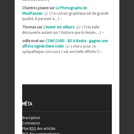
Chantre Lysiane sur
Le Photographe de
Mauthausen
{ Ce roman graphique est de grande
qualité. Il parvient à... } –
Thomas sur
L'Avenir est ailleurs
{ Très belle
découverte autant sur l histoire que le dessin.... } –
odile noel sur
CONCOURS - BD à Bastia : gagnez une
affiche signée Elene Usdin
{ merci pour ce
sympathique concours c'est une belle affiche ! } –
MÉTA
Inscription
Connexion
Flux
RSS
des articles