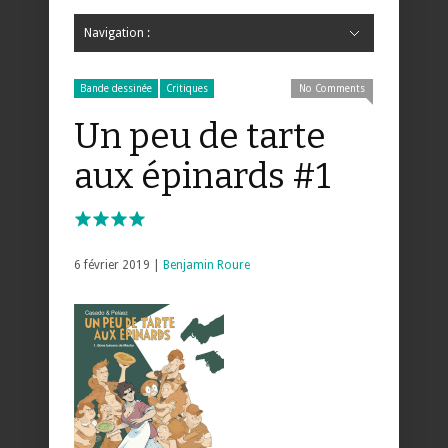
Navigation :
Hide Navigation
Accueil
Critiques
Bande dessinée
Comics
Jeunesse
Mangas
News
Bande dessinée
Comics
Manga
Jeunesse
Magazine
Bande dessinée
Comics
Jeunesse
Mangas
Bande dessinée
Critiques
No Comments
Un peu de tarte
aux épinards #1
6 février 2019 |
Benjamin Roure