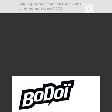
BoDoï, explorateur de bandes dessinées – Infos BD,
comics, mangas | August 7, 2026