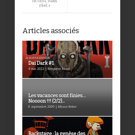
fiction, mais
réel »
Articles associés
Dai Dark #1
4 mai 2022 | Benjamin Roure
Les vacances sont finies…
Noooon !!! (2/2)...
8 septembre 2009 | Allison Reber
Backstage : la genèse des