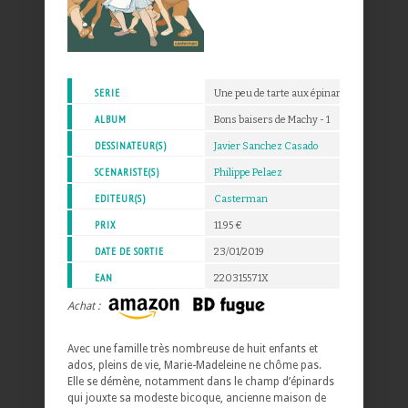
SERIE
Une peu de tarte aux épinards
ALBUM
Bons baisers de Machy - 1
DESSINATEUR(S)
Javier Sanchez Casado
SCENARISTE(S)
Philippe Pelaez
EDITEUR(S)
Casterman
PRIX
11.95 €
DATE DE SORTIE
23/01/2019
EAN
220315571X
Achat :
Avec une famille très nombreuse de huit enfants et
ados, pleins de vie, Marie-Madeleine ne chôme pas.
Elle se démène, notamment dans le champ d’épinards
qui jouxte sa modeste bicoque, ancienne maison de