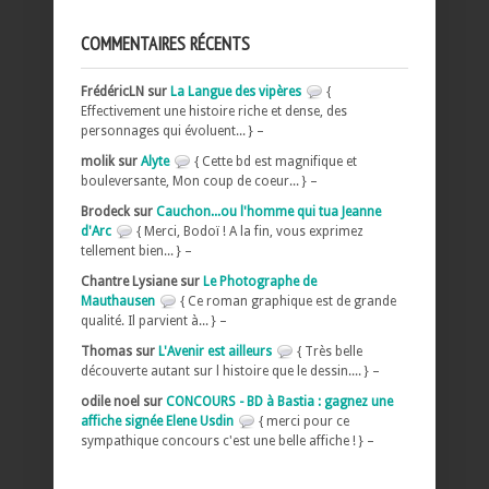
COMMENTAIRES RÉCENTS
FrédéricLN sur
La Langue des vipères
{
Effectivement une histoire riche et dense, des
personnages qui évoluent... } –
molik sur
Alyte
{ Cette bd est magnifique et
bouleversante, Mon coup de coeur... } –
Brodeck sur
Cauchon...ou l'homme qui tua Jeanne
d'Arc
{ Merci, Bodoï ! A la fin, vous exprimez
tellement bien... } –
Chantre Lysiane sur
Le Photographe de
Mauthausen
{ Ce roman graphique est de grande
qualité. Il parvient à... } –
Thomas sur
L'Avenir est ailleurs
{ Très belle
découverte autant sur l histoire que le dessin.... } –
odile noel sur
CONCOURS - BD à Bastia : gagnez une
affiche signée Elene Usdin
{ merci pour ce
sympathique concours c'est une belle affiche ! } –