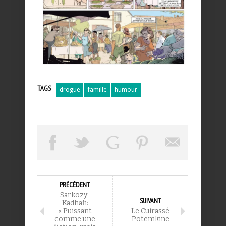
TAGS
drogue
famille
humour
PRÉCÉDENT
Sarkozy-
SUIVANT
Kadhafi:
« Puissant
Le Cuirassé
comme une
Potemkine