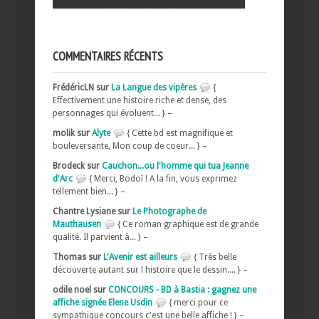
COMMENTAIRES RÉCENTS
FrédéricLN sur
La Langue des vipères
{
Effectivement une histoire riche et dense, des
personnages qui évoluent... } –
molik sur
Alyte
{ Cette bd est magnifique et
bouleversante, Mon coup de coeur... } –
Brodeck sur
Cauchon...ou l'homme qui tua Jeanne
d'Arc
{ Merci, Bodoï ! A la fin, vous exprimez
tellement bien... } –
Chantre Lysiane sur
Le Photographe de
Mauthausen
{ Ce roman graphique est de grande
qualité. Il parvient à... } –
Thomas sur
L'Avenir est ailleurs
{ Très belle
découverte autant sur l histoire que le dessin.... } –
odile noel sur
CONCOURS - BD à Bastia : gagnez une
affiche signée Elene Usdin
{ merci pour ce
sympathique concours c'est une belle affiche ! } –