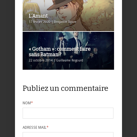
L’Amant
17 février 2020 | Benjamin Roure
« Gotham » : comment faire
sans Batman ?
22 octobre 2014 | Guillaume Regourd
Publiez un commentaire
NOM
*
ADRESSE MAIL
*