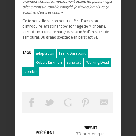
vraiment chouettes, notamment quand les personnages
découvrent un zombie congelé. Je n’avais jamais vu ça
avant, et c’est très cool. »
Cette nouvelle saison pourrait être l’occasion
d’introduire le fascinant personnage de Michonne,
sorte de mercenaire hargneuse armée d’un sabre de
samouraï. Du grand spectacle en perspective.
TAGS
adaptation
Frank Darabont
Robert Kirkman
série télé
Walking Dead
zombie
SUIVANT
PRÉCÉDENT
BD numérique: