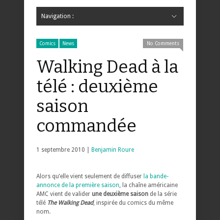
Navigation :
Hide Navigation
Accueil
Critiques
Bande dessinée
Comics
Jeunesse
Mangas
News
Bande dessinée
Comics
Manga
Jeunesse
Magazine
Bande dessinée
Comics
Jeunesse
Mangas
Comics
News
No Comments
Walking Dead à la
télé : deuxième
saison
commandée
1 septembre 2010 |
Benjamin Roure
Alors qu’elle vient seulement de diffuser
la bande-
annonce de la première saison
, la chaîne américaine
AMC vient de valider
une deuxième saison
de la série
télé
The Walking Dead
, inspirée du comics du même
nom.