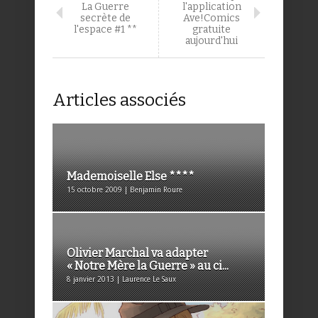
La Guerre
l'application
secrète de
Ave!Comics
l'espace #1 **
gratuite
aujourd'hui
Articles associés
Mademoiselle Else ****
15 octobre 2009 | Benjamin Roure
Olivier Marchal va adapter
« Notre Mère la Guerre » au ci...
8 janvier 2013 | Laurence Le Saux