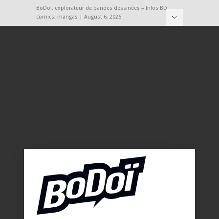
BoDoï, explorateur de bandes dessinées – Infos BD,
comics, mangas | August 6, 2026