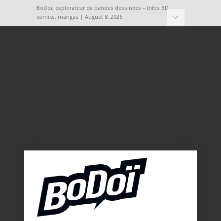
BoDoï, explorateur de bandes dessinées – Infos BD,
comics, mangas | August 8, 2026