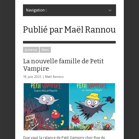
Navigation :
Hide Navigation
Accueil
Critiques
Bande dessinée
Comics
Jeunesse
Mangas
News
Bande dessinée
Comics
Manga
Jeunesse
Magazine
Bande dessinée
Comics
Jeunesse
Mangas
Publié par Maël Rannou
Jeunesse
News
La nouvelle famille de Petit
Vampire
18 juin 2025 |
Maël Rannou
Que vaut la relance de Petit Vampire chez Rue de