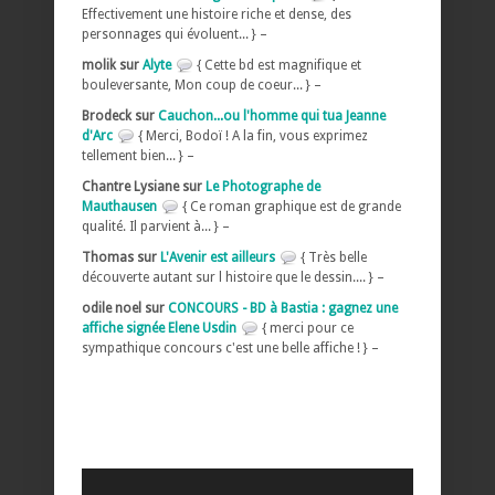
Effectivement une histoire riche et dense, des
personnages qui évoluent... } –
molik sur
Alyte
{ Cette bd est magnifique et
bouleversante, Mon coup de coeur... } –
Brodeck sur
Cauchon...ou l'homme qui tua Jeanne
d'Arc
{ Merci, Bodoï ! A la fin, vous exprimez
tellement bien... } –
Chantre Lysiane sur
Le Photographe de
Mauthausen
{ Ce roman graphique est de grande
qualité. Il parvient à... } –
Thomas sur
L'Avenir est ailleurs
{ Très belle
découverte autant sur l histoire que le dessin.... } –
odile noel sur
CONCOURS - BD à Bastia : gagnez une
affiche signée Elene Usdin
{ merci pour ce
sympathique concours c'est une belle affiche ! } –