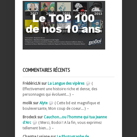
COMMENTAIRES RÉCENTS
FrédéricLN sur
La Langue des vipères
{
Effectivement une histoire riche et dense, des
personnages qui évoluent... } –
molik sur
Alyte
{ Cette bd est magnifique et
bouleversante, Mon coup de coeur... } –
Brodeck sur
Cauchon...ou l'homme qui tua Jeanne
d'Arc
{ Merci, Bodoï ! A la fin, vous exprimez
tellement bien... } –
Chantre Lysiane sur
Le Photographe de