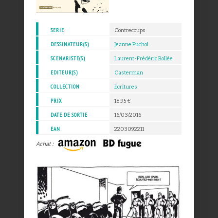
SERIE
Contrecoups
DESSINATEUR(S)
Jeanne Puchol
SCENARISTE(S)
Laurent-Frédéric Bollée
EDITEUR(S)
Casterman
COLLECTION
Écritures
PRIX
18.95 €
DATE DE SORTIE
16/03/2016
EAN
2203092211
Achat :