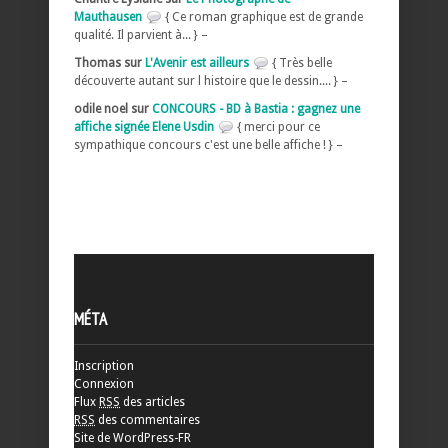
Mauthausen
{ Ce roman graphique est de grande
qualité. Il parvient à... } –
Thomas sur
L'Avenir est ailleurs
{ Très belle
découverte autant sur l histoire que le dessin.... } –
odile noel sur
CONCOURS - BD à Bastia : gagnez une
affiche signée Elene Usdin
{ merci pour ce
sympathique concours c'est une belle affiche ! } –
MÉTA
Inscription
Connexion
Flux
RSS
des articles
RSS
des commentaires
Site de WordPress-FR