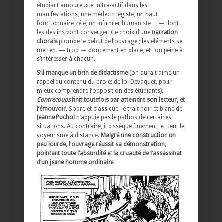
étudiant amoureux et ultra-actif dans les
manifestations, une médecin légiste, un haut
fonctionnaire zélé, un infirmier humaniste… — dont
les destins vont converger. Ce choix d’une
narration
chorale
plombe le début de l’ouvrage ; les éléments se
mettent — trop — doucement en place, et l’on peine à
s’intéresser à chacun.
S’il manque un brin de didactisme
(on aurait aimé un
rappel du contenu du projet de loi Devaquet, pour
mieux comprendre l’opposition des étudiants),
Contrecoups
finit toutefois par atteindre son lecteur, et
l’émouvoir
. Sobre et classique, le trait noir et blanc de
Jeanne Puchol
n’appuie pas le pathos de certaines
situations. Au contraire, il dissèque finement, et tient le
voyeurisme à distance.
Malgré une construction un
peu lourde, l’ouvrage réussit sa démonstration,
pointant toute l’absurdité et la cruauté de l’assassinat
d’un jeune homme ordinaire
.