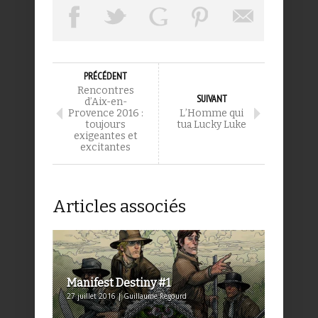
PRÉCÉDENT
Rencontres
SUIVANT
d’Aix-en-
Provence 2016 :
L’Homme qui
toujours
tua Lucky Luke
exigeantes et
excitantes
Articles associés
Manifest Destiny #1
27 juillet 2016 | Guillaume Regourd