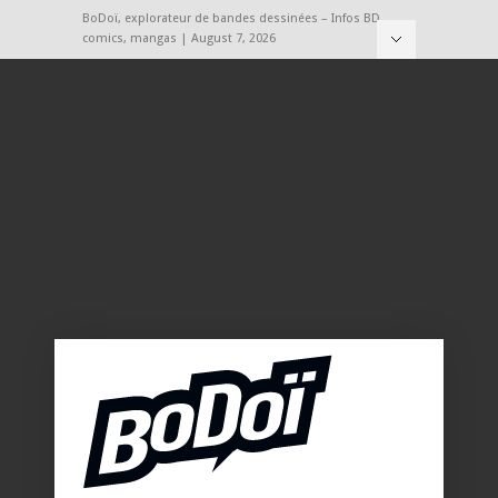
BoDoï, explorateur de bandes dessinées – Infos BD,
comics, mangas | August 7, 2026