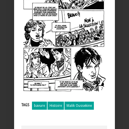
TAGS
bavure
Histoire
Malik Oussekine