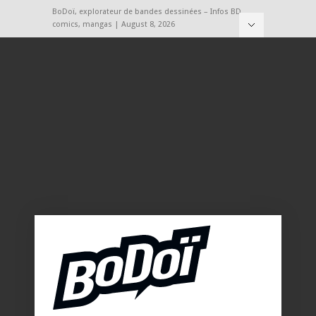
BoDoï, explorateur de bandes dessinées – Infos BD,
comics, mangas | August 8, 2026