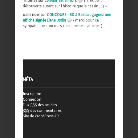
Thomas sur
L'Avenir est ailleurs
{ Très belle
découverte autant sur l histoire que le dessin.... } –
odile noel sur
CONCOURS - BD à Bastia : gagnez une
affiche signée Elene Usdin
{ merci pour ce
sympathique concours c'est une belle affiche ! } –
MÉTA
Inscription
Connexion
Flux
RSS
des articles
RSS
des commentaires
Site de WordPress-FR