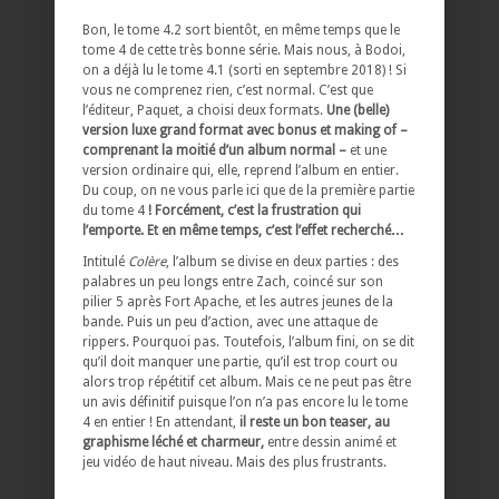
Bon, le tome 4.2 sort bientôt, en même temps que le
tome 4 de cette très bonne série. Mais nous, à Bodoi,
on a déjà lu le tome 4.1 (sorti en septembre 2018) ! Si
vous ne comprenez rien, c’est normal. C’est que
l’éditeur, Paquet, a choisi deux formats.
Une (belle)
version luxe grand format avec bonus et making of –
comprenant la moitié d’un album normal –
et une
version ordinaire qui, elle, reprend l’album en entier.
Du coup, on ne vous parle ici que de la première partie
du tome 4
!
Forcément, c’est la frustration qui
l’emporte. Et en même temps, c’est l’effet recherché…
Intitulé
Colère
, l’album se divise en deux parties : des
palabres un peu longs entre Zach, coincé sur son
pilier 5 après Fort Apache, et les autres jeunes de la
bande. Puis un peu d’action, avec une attaque de
rippers. Pourquoi pas. Toutefois, l’album fini, on se dit
qu’il doit manquer une partie, qu’il est trop court ou
alors trop répétitif cet album. Mais ce ne peut pas être
un avis définitif puisque l’on n’a pas encore lu le tome
4 en entier ! En attendant,
il reste un bon teaser, au
graphisme léché et charmeur,
entre dessin animé et
jeu vidéo de haut niveau. Mais des plus frustrants.