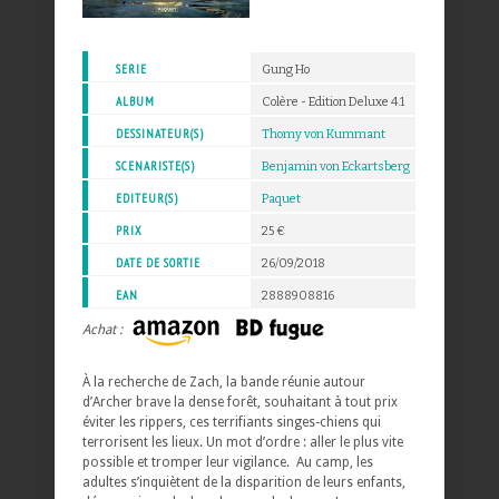
SERIE
Gung Ho
ALBUM
Colère - Edition Deluxe 4.1
DESSINATEUR(S)
Thomy von Kummant
SCENARISTE(S)
Benjamin von Eckartsberg
EDITEUR(S)
Paquet
PRIX
25 €
DATE DE SORTIE
26/09/2018
EAN
2888908816
Achat :
À la recherche de Zach, la bande réunie autour
d’Archer brave la dense forêt, souhaitant à tout prix
éviter les rippers, ces terrifiants singes-chiens qui
terrorisent les lieux. Un mot d’ordre : aller le plus vite
possible et tromper leur vigilance. Au camp, les
adultes s’inquiètent de la disparition de leurs enfants,