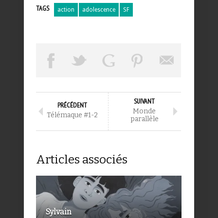
TAGS
action
adolescence
SF
SUIVANT
PRÉCÉDENT
Monde
Télémaque #1-2
parallèle
Articles associés
Sylvain