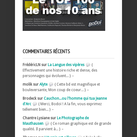
COMMENTAIRES RÉCENTS
FrédéricLN sur
La Langue des vipères
{
Effectivement une histoire riche et dense, des
personnages qui évoluent... } –
molik sur
Alyte
{ Cette bd est magnifique et
bouleversante, Mon coup de coeur... } –
Brodeck sur
Cauchon...ou l'homme qui tua Jeanne
d'Arc
{ Merci, Bodoï ! A la fin, vous exprimez
tellement bien... } –
Chantre Lysiane sur
Le Photographe de
Mauthausen
{ Ce roman graphique est de grande
qualité. Il parvient à... } –