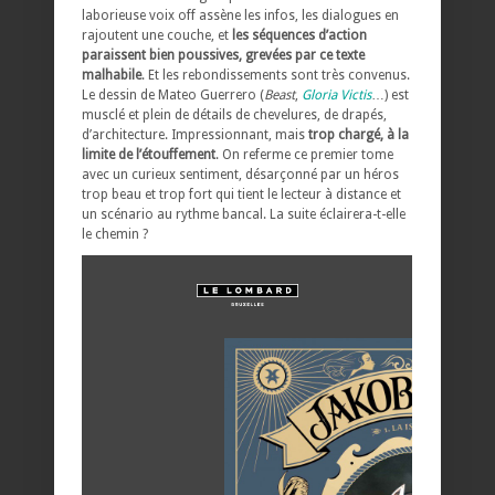
laborieuse voix off assène les infos, les dialogues en
rajoutent une couche, et
les séquences d’action
paraissent bien poussives, grevées par ce texte
malhabile
. Et les rebondissements sont très convenus.
Le dessin de Mateo Guerrero (
Beast
,
Gloria Victis
…) est
musclé et plein de détails de chevelures, de drapés,
d’architecture. Impressionnant, mais
trop chargé, à la
limite de l’étouffement
. On referme ce premier tome
avec un curieux sentiment, désarçonné par un héros
trop beau et trop fort qui tient le lecteur à distance et
un scénario au rythme bancal. La suite éclairera-t-elle
le chemin ?