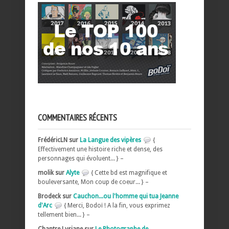
COMMENTAIRES RÉCENTS
FrédéricLN sur
La Langue des vipères
{
Effectivement une histoire riche et dense, des
personnages qui évoluent... } –
molik sur
Alyte
{ Cette bd est magnifique et
bouleversante, Mon coup de coeur... } –
Brodeck sur
Cauchon...ou l'homme qui tua Jeanne
d'Arc
{ Merci, Bodoï ! A la fin, vous exprimez
tellement bien... } –