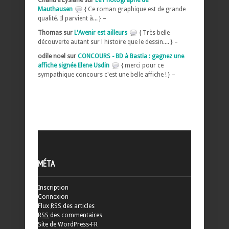
Chantre Lysiane sur
Le Photographe de
Mauthausen
{ Ce roman graphique est de grande
qualité. Il parvient à... } –
Thomas sur
L'Avenir est ailleurs
{ Très belle
découverte autant sur l histoire que le dessin.... } –
odile noel sur
CONCOURS - BD à Bastia : gagnez une
affiche signée Elene Usdin
{ merci pour ce
sympathique concours c'est une belle affiche ! } –
MÉTA
Inscription
Connexion
Flux
RSS
des articles
RSS
des commentaires
Site de WordPress-FR