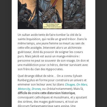
Un sultan avide tente de faire tomber la cité de la
sainte Inquisition, qui recèle un grand trésor. Dans le
même temps, une jeune femme se meurt au sein de
cette ville assiégée. Intervient alors un alchimiste-
guérisseur, doté du pouvoir de soigner les coeurs
purs. Mais Jakob est aussi un mange-mémoire :
personne ne peut se souvenir de son visage. Un don et
une malédiction pour ce héros, dernier survivant avec
son frère du clan des Hyppocrates.
Quel étrange début de série… On a connu Sylvain
Runberg plus en forme pour construire un univers et
emmener son lecteur avec lui (dans
Clivages
,
On Mars
,
Motorcity
,
Drones
, ou
Orbital
notamment). Mais là,
difficile de croire cette distorsion historique
,
convoquant catholiques et musulmans, et y ajoutant
des sirènes, des mages guérisseurs, et tout un
décorum fantasmagorique sans assise. Une