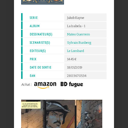
SERIE
Jakob Kayne
ALBUM
La Isabela - 1
DESSINATEUR(S)
Mateo Guerrero
SCENARISTE(S)
Sylvain Runberg
EDITEUR(S)
Le Lombard
PRIX
14.45 €
DATE DE SORTIE
18/01/2019
EAN
2803670534
Achat :