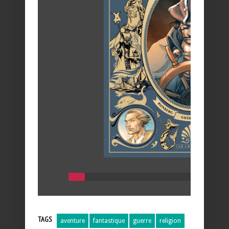
TAGS
aventure
fantastique
guerre
religion