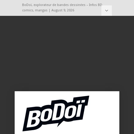
BoDoï, explorateur de bandes dessinées – Infos BD,
comics, mangas | August 9, 2026