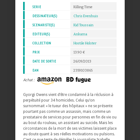
SERIE
Killing Time
DESSINATEUR(S)
Chris Evenhuis
SCENARISTE(S)
Kid Toussain
EDITEUR(S)
Ankama
COLLECTION
Hostile Holster
PRIX
13.90 €
DATE DE SORTIE
26/09/2013
EAN
2359103865
Achat :
Gyorgi Owens vient d’être condamné à la réclusion à
perpétuité pour 34 homicides. Celui qu’on
surnommait « le tueur des hôpitaux » ne se présente
pourtant pas comme un assassin, mais comme un
prestataire de services pour personnes en fin de vie ou
au bout du rouleau, un assistant au suicide. Mais les
circonstances de la mort de ses victimes laissent place
au doute quant à ses réelles motivations ou pulsions.
C’est ce que tente de démêler la journaliste Isabelle