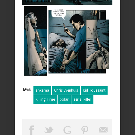
TAGS
ankama
Chris Evenhuis
Kid Toussaint
Killing Time
polar
serial killer