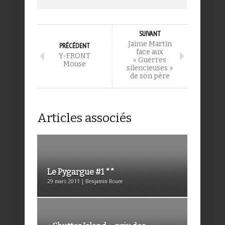
SUIVANT
Jaime Martin
PRÉCÉDENT
face aux
Y-FRONT
« Guerres
Mouse
silencieuses »
de son père
Articles associés
Le Pygargue #1 **
29 mars 2011 | Benjamin Roure