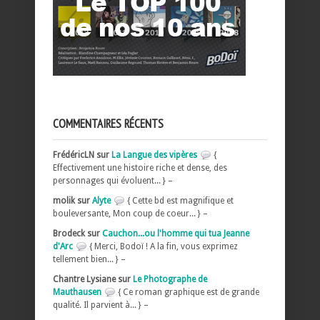
COMMENTAIRES RÉCENTS
FrédéricLN sur
La Langue des vipères
{
Effectivement une histoire riche et dense, des
personnages qui évoluent... } –
molik sur
Alyte
{ Cette bd est magnifique et
bouleversante, Mon coup de coeur... } –
Brodeck sur
Cauchon...ou l'homme qui tua Jeanne
d'Arc
{ Merci, Bodoï ! A la fin, vous exprimez
tellement bien... } –
Chantre Lysiane sur
Le Photographe de
Mauthausen
{ Ce roman graphique est de grande
qualité. Il parvient à... } –