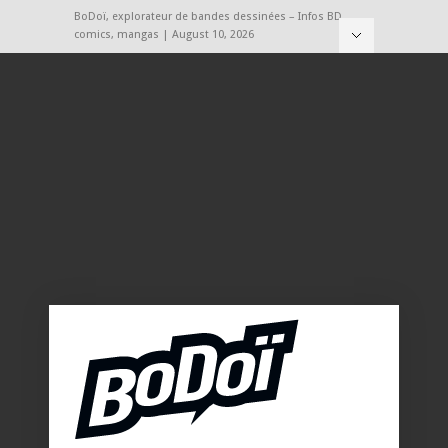
BoDoï, explorateur de bandes dessinées – Infos BD,
comics, mangas | August 10, 2026