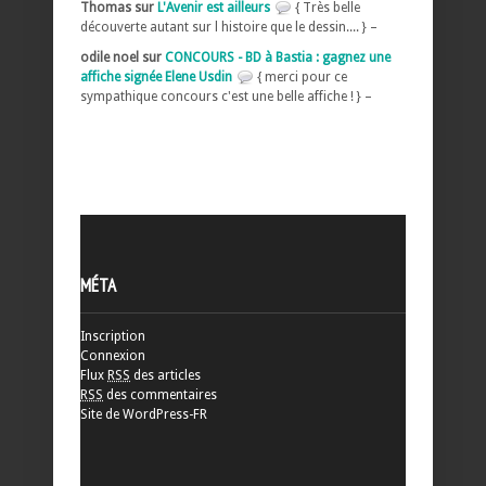
Thomas sur
L'Avenir est ailleurs
{ Très belle
découverte autant sur l histoire que le dessin.... } –
odile noel sur
CONCOURS - BD à Bastia : gagnez une
affiche signée Elene Usdin
{ merci pour ce
sympathique concours c'est une belle affiche ! } –
MÉTA
Inscription
Connexion
Flux
RSS
des articles
RSS
des commentaires
Site de WordPress-FR