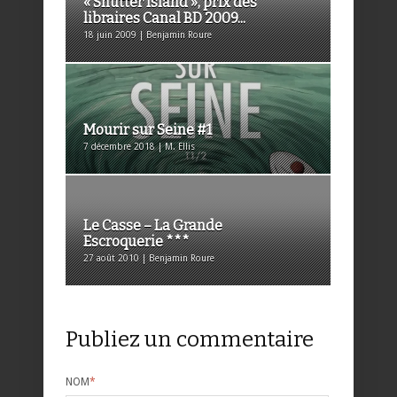
« Shutter Island », prix des
libraires Canal BD 2009...
18 juin 2009 | Benjamin Roure
Mourir sur Seine #1
7 décembre 2018 | M. Ellis
Le Casse – La Grande
Escroquerie ***
27 août 2010 | Benjamin Roure
Publiez un commentaire
NOM
*