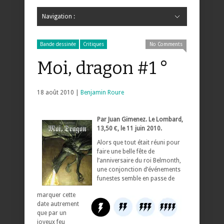
Navigation :
Hide Navigation
Accueil
Critiques
Bande dessinée
Comics
Jeunesse
Mangas
News
Bande dessinée
Comics
Manga
Jeunesse
Magazine
Bande dessinée
Comics
Jeunesse
Mangas
Bande dessinée
Critiques
No Comments
Moi, dragon #1 °
18 août 2010 |
Benjamin Roure
Par Juan Gimenez. Le Lombard,
13,50 €, le 11 juin 2010.
Alors que tout était réuni pour
faire une belle fête de
l’anniversaire du roi Belmonth,
une conjonction d’événements
funestes semble en passe de
marquer cette
date autrement
que par un
joyeux feu