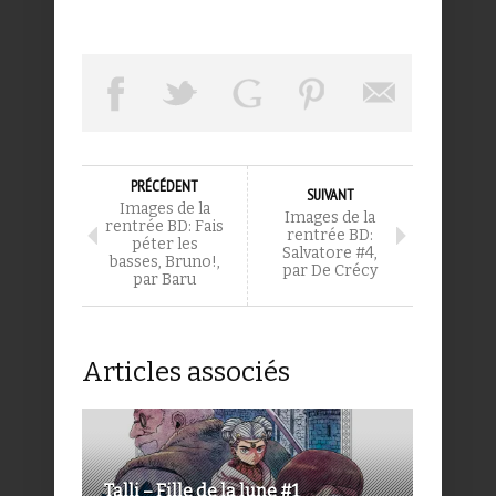
PRÉCÉDENT
SUIVANT
Images de la
Images de la
rentrée BD: Fais
rentrée BD:
péter les
Salvatore #4,
basses, Bruno!,
par De Crécy
par Baru
Articles associés
Talli – Fille de la lune #1