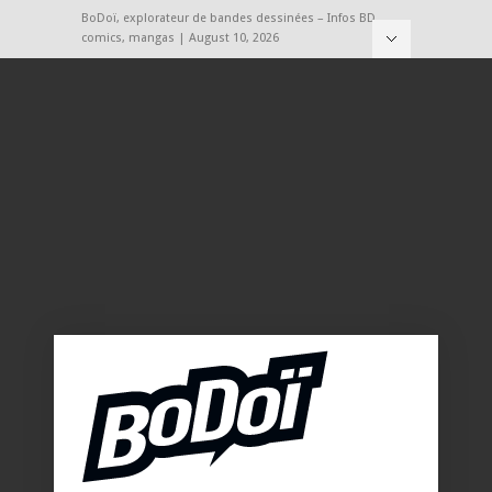
BoDoï, explorateur de bandes dessinées – Infos BD,
comics, mangas | August 10, 2026