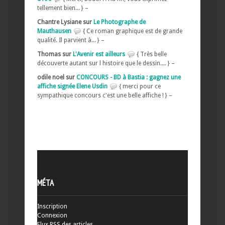
tellement bien... } –
Chantre Lysiane sur
Le Photographe de
Mauthausen
{ Ce roman graphique est de grande
qualité. Il parvient à... } –
Thomas sur
L'Avenir est ailleurs
{ Très belle
découverte autant sur l histoire que le dessin.... } –
odile noel sur
CONCOURS - BD à Bastia : gagnez une
affiche signée Elene Usdin
{ merci pour ce
sympathique concours c'est une belle affiche ! } –
MÉTA
Inscription
Connexion
Flux
RSS
des articles