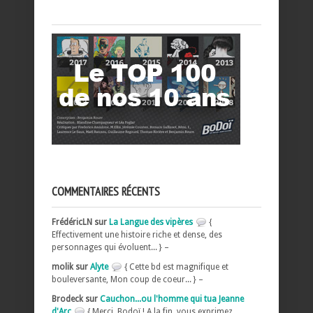
COMMENTAIRES RÉCENTS
FrédéricLN sur
La Langue des vipères
{
Effectivement une histoire riche et dense, des
personnages qui évoluent... } –
molik sur
Alyte
{ Cette bd est magnifique et
bouleversante, Mon coup de coeur... } –
Brodeck sur
Cauchon...ou l'homme qui tua Jeanne
d'Arc
{ Merci, Bodoï ! A la fin, vous exprimez