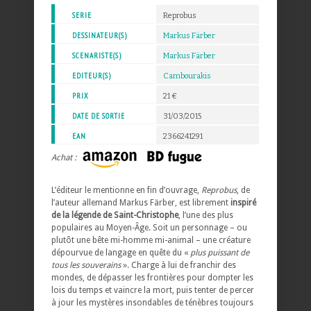
SERIE
Reprobus
DESSINATEUR(S)
Markus Färber
SCENARISTE(S)
Markus Färber
EDITEUR(S)
Cambourakis
PRIX
21 €
DATE DE SORTIE
31/03/2015
EAN
2366241291
Achat :
L’éditeur le mentionne en fin d’ouvrage,
Reprobus
, de
l’auteur allemand Markus Färber, est librement
inspiré
de la légende de Saint-Christophe
, l’une des plus
populaires au Moyen-Âge. Soit un personnage – ou
plutôt une bête mi-homme mi-animal – une créature
dépourvue de langage en quête du «
plus puissant de
tous les souverains
». Charge à lui de franchir des
mondes, de dépasser les frontières pour dompter les
lois du temps et vaincre la mort, puis tenter de percer
à jour les mystères insondables de ténèbres toujours