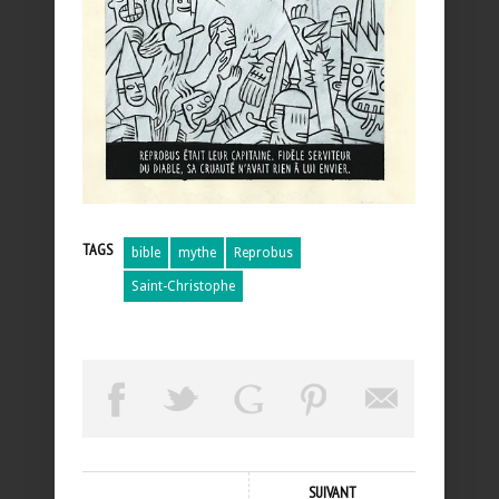
TAGS
bible
mythe
Reprobus
Saint-Christophe
SUIVANT