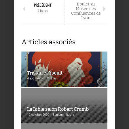
Boulet au
PRÉCÉDENT
Musée des
Hans
Confluences de
Lyon
Articles associés
Tristan et Yseult
4 août 2017 | M. Ellis
La Bible selon Robert Crumb
19 octobre 2009 | Benjamin Roure