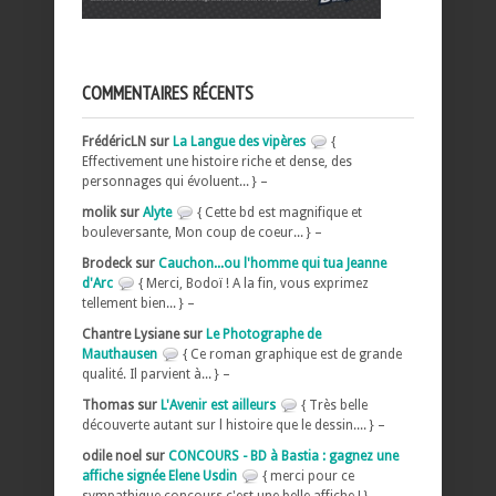
COMMENTAIRES RÉCENTS
FrédéricLN sur
La Langue des vipères
{
Effectivement une histoire riche et dense, des
personnages qui évoluent... } –
molik sur
Alyte
{ Cette bd est magnifique et
bouleversante, Mon coup de coeur... } –
Brodeck sur
Cauchon...ou l'homme qui tua Jeanne
d'Arc
{ Merci, Bodoï ! A la fin, vous exprimez
tellement bien... } –
Chantre Lysiane sur
Le Photographe de
Mauthausen
{ Ce roman graphique est de grande
qualité. Il parvient à... } –
Thomas sur
L'Avenir est ailleurs
{ Très belle
découverte autant sur l histoire que le dessin.... } –
odile noel sur
CONCOURS - BD à Bastia : gagnez une
affiche signée Elene Usdin
{ merci pour ce