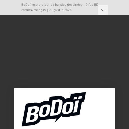
BoDoï, explorateur de bandes dessinées – Infos BD,
comics, mangas | August 7, 2026