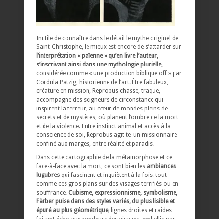
Inutile de connaître dans le détail le mythe originel de
Saint-Christophe, le mieux est encore de s’attarder sur
l’interprétation « païenne » qu’en livre l’auteur,
s’inscrivant ainsi dans une mythologie plurielle,
considérée comme « une production biblique off » par
Cordula Patzig, historienne de l’art. Être fabuleux,
créature en mission, Reprobus chasse, traque,
accompagne des seigneurs de circonstance qui
inspirent la terreur, au cœur de mondes pleins de
secrets et de mystères, où planent l’ombre de la mort
et de la violence. Entre instinct animal et accès à la
conscience de soi, Reprobus agit tel un missionnaire
confiné aux marges, entre réalité et paradis.
Dans cette cartographie de la métamorphose et ce
face-à-face avec la mort, ce sont bien les
ambiances
lugubres
qui fascinent et inquiètent à la fois, tout
comme ces gros plans sur des visages terrifiés ou en
souffrance.
Cubisme, expressionnisme, symbolisme,
Färber puise dans des styles variés, du plus lisible et
épuré au plus géométrique,
lignes droites et raides