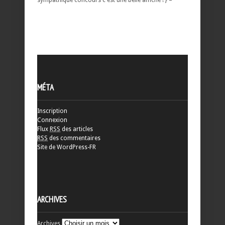
sympathique concours c'est une belle affiche ! } –
MÉTA
Inscription
Connexion
Flux
RSS
des articles
RSS
des commentaires
Site de WordPress-FR
ARCHIVES
Archives