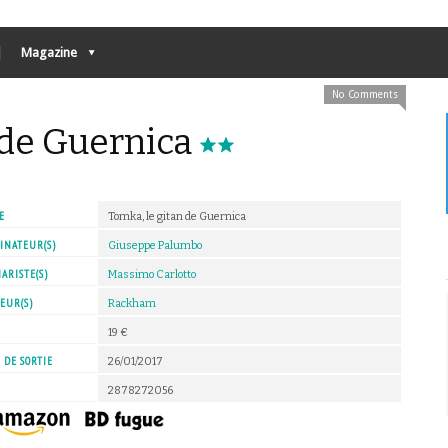
Magazine
No Comments
 de Guernica
E
Tomka, le gitan de Guernica
INATEUR(S)
Giuseppe Palumbo
ARISTE(S)
Massimo Carlotto
EUR(S)
Rackham
X
19 €
 DE SORTIE
26/01/2017
2878272056