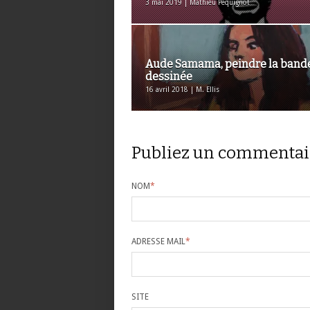
3 mai 2019 | Mathieu Pequignot
Aude Samama, peindre la band
dessinée
16 avril 2018 | M. Ellis
Publiez un commentai
NOM
*
ADRESSE MAIL
*
SITE