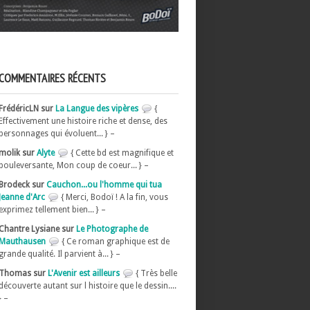
COMMENTAIRES RÉCENTS
FrédéricLN sur
La Langue des vipères
{
Effectivement une histoire riche et dense, des
personnages qui évoluent... } –
molik sur
Alyte
{ Cette bd est magnifique et
bouleversante, Mon coup de coeur... } –
Brodeck sur
Cauchon...ou l'homme qui tua
Jeanne d'Arc
{ Merci, Bodoï ! A la fin, vous
exprimez tellement bien... } –
Chantre Lysiane sur
Le Photographe de
Mauthausen
{ Ce roman graphique est de
grande qualité. Il parvient à... } –
Thomas sur
L'Avenir est ailleurs
{ Très belle
découverte autant sur l histoire que le dessin....
} –