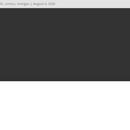
BD, comics, mangas | August 6, 2026