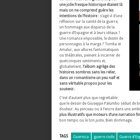
une jolie fresque historique étaient là
mais on ne comprend guère les
intentions de l’histoire
: s’agit-il d’une
réflexion sur la vanité de la guerre,
un hommage aux disparus de la
guerre d’Espagne et à leurs idéaux ?
Une romance impossible, le destin de
personnages à la marge ? Tomka et
Amalur, aux allures fantomatiques
ou théâtrales, peinent à incarner de
quelconques sentiments et,
globalement,
l’album agrège des
histoires sombres sans les relier,
dans un romantisme un peu naïf et
sans véritable propos pour les
soutenir.
C’est d’autant plus que regrettable
que le dessin de Giuseppe Palumbo séduit de bou
douleur. Au pinceau ou à l’encre dans une ambia
plus illustratifs que moteurs d’une narration f
bon tempo ou le ton juste. Bien dommage.
TAGS
Guernica
guerre civile
Guerre d'E