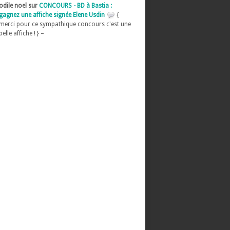
odile noel sur
CONCOURS - BD à Bastia :
gagnez une affiche signée Elene Usdin
{
merci pour ce sympathique concours c'est une
belle affiche ! } –