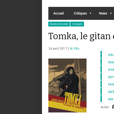
Accueil
Critiques
News
Bande dessinée
Critiques
Tomka, le gitan
24 avril 2017 |
M. Ellis
SERI
DESS
SCEN
EDIT
PRI
DATE
EAN
Achat :