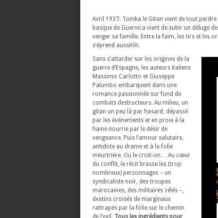
Avril 1937. Tomka le Gitan vient de tout perdre 
basque de Guernica vient de subir un déluge de 
venger sa famille. Entre la faim, les tirs et les
s’éprend aussitôt.
Sans s’attarder sur les origines de la
guerre d’Espagne, les auteurs italiens
Massimo Carlotto et Giuseppe
Palumbo embarquent dans une
romance passionnée sur fond de
combats destructeurs. Au milieu, un
gitan un peu là par hasard, dépassé
par les événements et en proie à la
haine nourrie par le désir de
vengeance. Puis l’amour salutaire,
antidote au drame et à la folie
meurtrière. Ou le croit-on… Au cœur
du conflit, le récit brasse les (trop
nombreux) personnages – un
syndicaliste noir, des troupes
marocaines, des militaires zélés –,
destins croisés de marginaux
rattrapés par la folie sur le chemin
de l’exil.
Tous les ingrédients pour