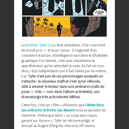
Le
premier
Tyler Cross
était emballant, il fut couronné
de moult prix — et pour cause : il s’agissait d’un
concentré d’action, d’intelligence narrative et d’habileté
graphique. Forcément, c’est avec impatience et
appréhension qu’on attendait la suite. En fait un one-
shot, récit indépendant tout à fait lisible par lui-même.
Car
Tyler n’est pas de ces personnages auxquels on
s’attache : le classieux malfrat n’est qu’un véhicule,
utile à amener le lecteur dans une ambiance (celle du
polar — très — noir dans l’album précédent), une
dramaturgie très précisément définie
.
Cette fois, c’est un « film » d’évasion que
Fabien Nury
(au scénario) et Brüno (au dessin)
nous proposent de
visionner. Embarqué dans
« un coup sans risque,
garanti sur facture »
, Tyler se retrouve piégé, et
envoyé au bagne d’Angola. Une voix off neutre