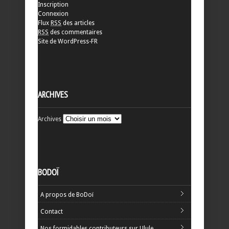
Inscription
Connexion
Flux
RSS
des articles
RSS
des commentaires
Site de WordPress-FR
ARCHIVES
Archives
BODOÏ
A propos de BoDoï
Contact
Nos formidables contributeurs sur Ulule