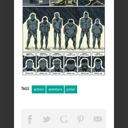
TAGS
action
aventure
polar