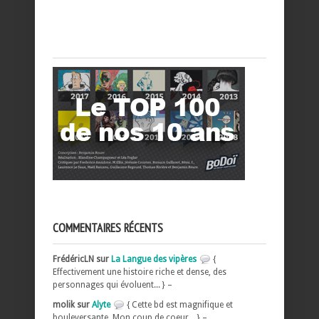
COMMENTAIRES RÉCENTS
FrédéricLN sur
La Langue des vipères
{
Effectivement une histoire riche et dense, des
personnages qui évoluent... } –
molik sur
Alyte
{ Cette bd est magnifique et
bouleversante, Mon coup de coeur... } –