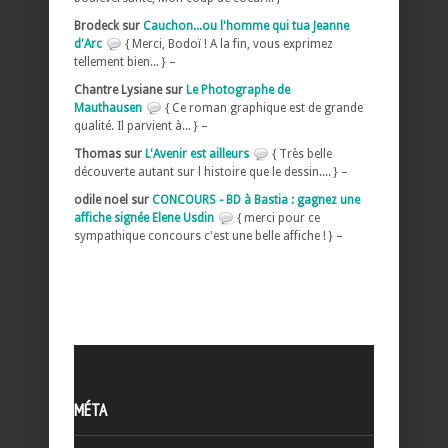
Brodeck sur
Cauchon...ou l'homme qui tua Jeanne
d'Arc
{ Merci, Bodoï ! A la fin, vous exprimez
tellement bien... } –
Chantre Lysiane sur
Le Photographe de
Mauthausen
{ Ce roman graphique est de grande
qualité. Il parvient à... } –
Thomas sur
L'Avenir est ailleurs
{ Très belle
découverte autant sur l histoire que le dessin.... } –
odile noel sur
CONCOURS - BD à Bastia : gagnez une
affiche signée Elene Usdin
{ merci pour ce
sympathique concours c'est une belle affiche ! } –
MÉTA