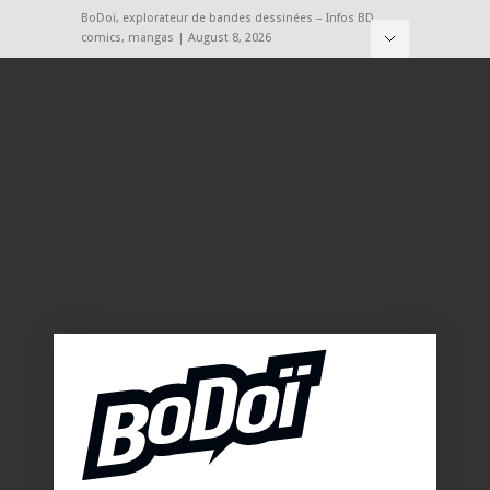
BoDoï, explorateur de bandes dessinées – Infos BD,
comics, mangas | August 8, 2026