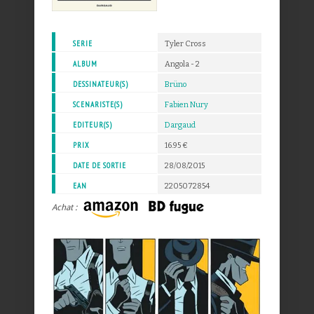
SERIE
Tyler Cross
ALBUM
Angola - 2
DESSINATEUR(S)
Brüno
SCENARISTE(S)
Fabien Nury
EDITEUR(S)
Dargaud
PRIX
16.95 €
DATE DE SORTIE
28/08/2015
EAN
2205072854
Achat :