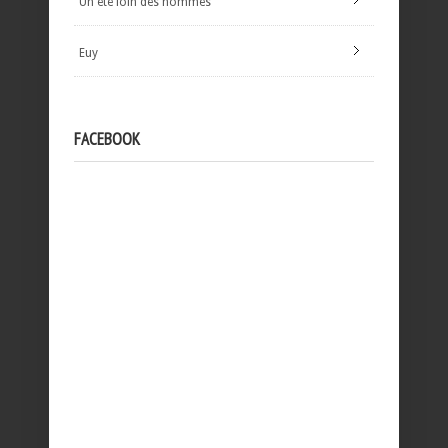
Un été loin des hommes
Euy
FACEBOOK