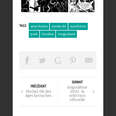
TAGS
anarchisme
années 80
autofiction
punk
Slovénie
Yougoslavie
SUIVANT
PRÉCÉDENT
Angoulême
Michel, fils des
2020 : la
âges farouches
sélection
officielle