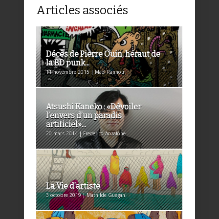
Articles associés
Décès de Pierre Ouin, héraut de
la BD punk...
11 novembre 2015 | Maël Rannou
Atsushi Kaneko : «Dévoiler
l’envers d’un paradis
artificiel»...
20 mars 2014 | Frederico Anzalone
La Vie d’artiste
3 octobre 2019 | Mathilde Guegan