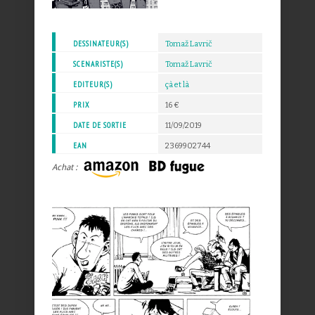
DESSINATEUR(S)
Tomaž Lavrič
SCENARISTE(S)
Tomaž Lavrič
EDITEUR(S)
çà et là
PRIX
16 €
DATE DE SORTIE
11/09/2019
EAN
2369902744
Achat :