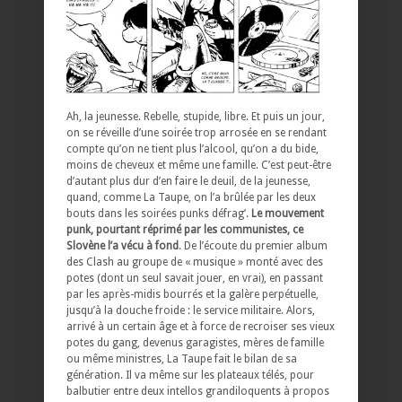
Ah, la jeunesse. Rebelle, stupide, libre. Et puis un jour,
on se réveille d’une soirée trop arrosée en se rendant
compte qu’on ne tient plus l’alcool, qu’on a du bide,
moins de cheveux et même une famille. C’est peut-être
d’autant plus dur d’en faire le deuil, de la jeunesse,
quand, comme La Taupe, on l’a brûlée par les deux
bouts dans les soirées punks défrag’.
Le mouvement
punk, pourtant réprimé par les communistes, ce
Slovène l’a vécu à fond
. De l’écoute du premier album
des Clash au groupe de « musique » monté avec des
potes (dont un seul savait jouer, en vrai), en passant
par les après-midis bourrés et la galère perpétuelle,
jusqu’à la douche froide : le service militaire. Alors,
arrivé à un certain âge et à force de recroiser ses vieux
potes du gang, devenus garagistes, mères de famille
ou même ministres, La Taupe fait le bilan de sa
génération. Il va même sur les plateaux télés, pour
balbutier entre deux intellos grandiloquents à propos