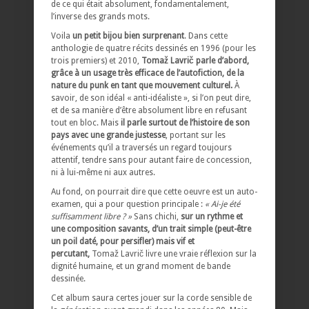
de ce qui était absolument, fondamentalement,
l’inverse des grands mots.
Voila
un petit bijou bien surprenant
. Dans cette
anthologie de quatre récits dessinés en 1996 (pour les
trois premiers) et 2010,
Tomaž Lavrič parle d’abord,
grâce à un usage très efficace de l’autofiction, de la
nature du punk en tant que mouvement culturel.
À
savoir, de son idéal « anti-idéaliste », si l’on peut dire,
et de sa manière d’être absolument libre en refusant
tout en bloc. Mais
il parle surtout de l’histoire de son
pays avec une grande justesse
, portant sur les
événements qu’il a traversés un regard toujours
attentif, tendre sans pour autant faire de concession,
ni à lui-même ni aux autres.
Au fond, on pourrait dire que cette oeuvre est un auto-
examen, qui a pour question principale :
« Ai-je été
suffisamment libre ? »
Sans chichi,
sur un rythme et
une composition savants, d’un trait simple (peut-être
un poil daté, pour persifler) mais vif et
percutant,
Tomaž Lavrič livre une vraie réflexion sur la
dignité humaine, et un grand moment de bande
dessinée.
Cet album saura certes jouer sur la corde sensible de