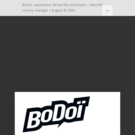
BoDoï, explorateur de bandes dessinées – Infos BD,
comics, mangas | August 8, 2026