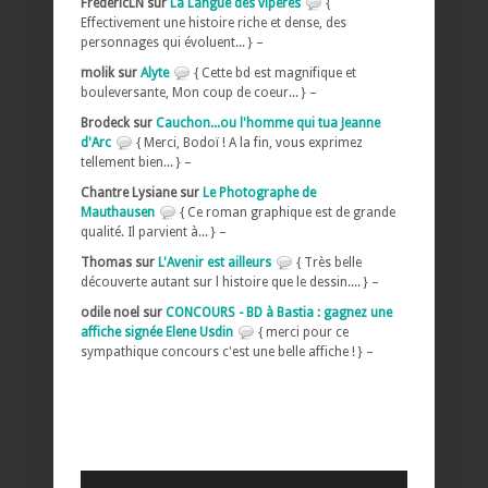
FrédéricLN sur
La Langue des vipères
{
Effectivement une histoire riche et dense, des
personnages qui évoluent... } –
molik sur
Alyte
{ Cette bd est magnifique et
bouleversante, Mon coup de coeur... } –
Brodeck sur
Cauchon...ou l'homme qui tua Jeanne
d'Arc
{ Merci, Bodoï ! A la fin, vous exprimez
tellement bien... } –
Chantre Lysiane sur
Le Photographe de
Mauthausen
{ Ce roman graphique est de grande
qualité. Il parvient à... } –
Thomas sur
L'Avenir est ailleurs
{ Très belle
découverte autant sur l histoire que le dessin.... } –
odile noel sur
CONCOURS - BD à Bastia : gagnez une
affiche signée Elene Usdin
{ merci pour ce
sympathique concours c'est une belle affiche ! } –