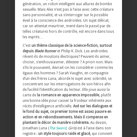
génération, un robot intelligent aux allures de bombe
sexuelle. Mais Alex n’est pas à l’aise avec cette créature
sans personnalité, et va s’interroger sur le possible
éveil à la conscience des androïdes. Un sujet délicat,
car un attentat meurtrier, mené dans le passé par de
telles créatures hors de contrôle, est encore dans tous
les esprits…
C’est
un thème classique de la science-fiction, surtout
depuis
Blade Runner
et Philip K. Dick. Les androïdes
rêvent-ils de moutons électriques? Peuvent-ils aimer,
choisir, s’enthousiasmer, détester ? A priori non. Mais
s’ils le pouvaient, devrait-on les considérer comme les
égaux des hommes ? Sarah Vaughn, en compagnie
d’un des frères Luna, aborde le sujet avec sobriété, se
concentrant sur les interrogations de son héros afin
de facilité l’identification du lecteur. Elle joue aussi la
carte de
la romance en apparence impossible
, plutôt
une bonne idée pour casser la froideur inhérente aux
récits d’intelligence artificielle.
Axé sur les dialogues et
le fond du sujet, ce premier tome est assez pauvre en
action et en rebondissements. Mais il compense en
plantant le décor de manière cohérente.
Au dessin,
Jonathan Luna (
The Sword
,
Girls
) est à l’aise dans son
registre :
un style toujours raide et glacé,
qui convient