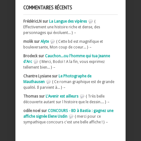
COMMENTAIRES RÉCENTS
FrédéricLN sur
La Langue des vipères
{
Effectivement une histoire riche et dense, des
personnages qui évoluent... } –
molik sur
Alyte
{ Cette bd est magnifique et
bouleversante, Mon coup de coeur... } –
Brodeck sur
Cauchon...ou l'homme qui tua Jeanne
d'Arc
{ Merci, Bodoï ! A la fin, vous exprimez
tellement bien... } –
Chantre Lysiane sur
Le Photographe de
Mauthausen
{ Ce roman graphique est de grande
qualité. Il parvient à... } –
Thomas sur
L'Avenir est ailleurs
{ Très belle
découverte autant sur l histoire que le dessin.... } –
odile noel sur
CONCOURS - BD à Bastia : gagnez une
affiche signée Elene Usdin
{ merci pour ce
sympathique concours c'est une belle affiche ! } –