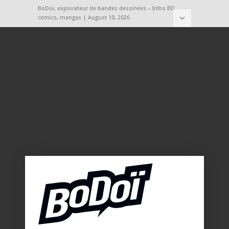
BoDoï, explorateur de bandes dessinées – Infos BD,
comics, mangas | August 10, 2026