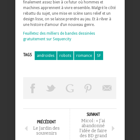
finalement assez bien à ce futur où hommes et
machines apprennent à vivre ensemble. Malgré le côté
rebattu du sujet, une mise en scène sans relief et un
design lisse, on se laisse prendre au jeu. Et à rêver à
une histoire d’amour d’un nouveau genre.
Feuilletez des milliers de bandes dessinées
gratuitement sur Sequencity
TAGS
androïdes
robots
romance
SF
SUIVANT
Micol : « J’ai
PRÉCÉDENT
abandonné
Le Jardin des
l’idée de faire
souvenirs
des BD grand