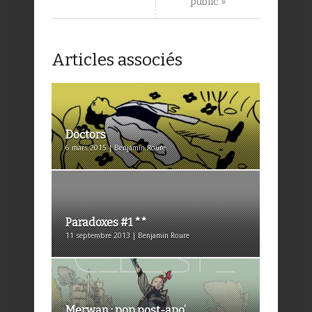
public »
Articles associés
Doctors
6 mars 2015 | Benjamin Roure
Paradoxes #1 **
11 septembre 2013 | Benjamin Roure
Merwan : pop post-apo’