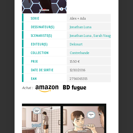
SERIE
Alex + Ada
DESSINATEUR(S)
Jonathan Luna
SCENARISTE(S)
Jonathan Luna
,
Sarah Vaughn
EDITEUR(S)
Delcourt
COLLECTION
Contrebande
PRIX
15.50 €
DATE DE SORTIE
12/10/2016
EAN
2756065315
Achat :